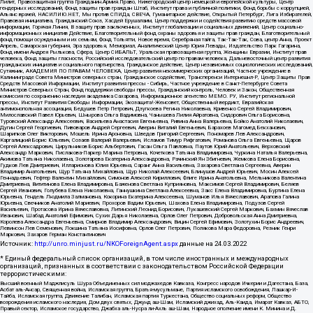
Лилит, Правозащитная группа Гражданин.Армия.Право, Нижегородский центр немецкой и европейской культуры, Центр
гендерных исследований, Фонд защиты прав граждан Штаб, Институт права и публичной политики, Фонд борьбы с коррупцией,
Альянс врачей, НАСИЛИЮ.НЕТ, Мы против СПИДа, СВЕЧА, Гуманитарное действие, Открытый Петербург, Лига Избирателей,
Правовая инициатива, Гражданский Союз, Хасдей Ерушалаим, Центр поддержки и содействия развитию средств массовой
информации, Горячая Линия, В защиту прав заключенных, Институт глобализации и социальных движений, Центр социально-
информационных инициатив Действие, Благотворительный фонд охраны здоровья и защиты прав граждан, Благотворительный
фонд помощи осужденным и их семьям, Фонд Тольятти, Новое время, Серебряная тайга, Так-Так-Так, Сова, центр Анна, Проект
Апрель, Самарская губерния, Эра здоровья, Мемориал, Аналитический Центр Юрия Левады, Издательство Парк Гагарина,
Фонд имени Андрея Рылькова, Сфера, Центр СИБАЛЬТ, Уральская правозащитная группа, Женщины Евразии, Институт прав
человека, Фонд защиты гласности, Российский исследовательский центр по правам человека, Дальневосточный центр развития
гражданских инициатив и социального партнерства, Гражданское действие, Центр независимых социологических исследований,
Сутяжник, АКАДЕМИЯ ПО ПРАВАМ ЧЕЛОВЕКА, Центр развития некоммерческих организаций, Частное учреждение в
Калининграде Совета Министров северных стран, Гражданское содействие, Трансперенси Интернешнл-Р, Центр Защиты Прав
Средств Массовой Информации, Институт развития прессы - Сибирь, Частное учреждение в Санкт-Петербурге Совета
Министров Северных Стран, Фонд поддержки свободы прессы, Гражданский контроль, Человек и Закон, Общественная
комиссия по сохранению наследия академика Сахарова, Информационное агентство МЕМО. РУ, Институт региональной
прессы, Институт Развития Свободы Информации, Экозащита!-Женсовет, Общественный вердикт, Евразийская
антимонопольная ассоциация, Бедушев Петр Петрович, Дзугкоева Регина Николаевна, Кривенко Сергей Владимирович,
Милославский Павел Юрьевич, Шнырова Ольга Вадимовна, Чанышева Лилия Айратовна, Сидорович Ольга Борисовна,
Туровский Александр Алексеевич, Васильева Анастасия Евгеньевна, Ривина Анна Валерьевна, Бойко Анатолий Николаевич,
Дугин Сергей Георгиевич, Пивоваров Андрей Сергеевич, Аверин Виталий Евгеньевич, Барахоев Магомед Бекханович,
Шарипков Олег Викторович, Мошель Ирина Ароновна, Шведов Григорий Сергеевич, Пономарев Лев Александрович,
Каргалицкий Борис Юльевич, Созаев Валерий Валерьевич, Исламов Тимур Рифгатович, Романова Ольга Евгеньевна, Щаров
Сергей Алексадрович, Цирульников Борис Альбертович, Гасан Ольга Павловна, Паутов Юрий Анатольевич, Верховский
Александр Маркович, Пислакова-Паркер Марина Петровна, Кочеткова Татьяна Владимировна, Чуркина Наталья Валерьевна,
Акимова Татьяна Николаевна, Золотарева Екатерина Александровна, Рачинский Ян Збигневич, Жемкова Елена Борисовна,
Гудков Лев Дмитриевич, Илларионова Юлия Юрьевна, Саранг Анна Васильевна, Захарова Светлана Сергеевна, Аверин
Владимир Анатольевич, Щур Татьяна Михайловна, Щур Николай Алексеевич, Блинушов Андрей Юрьевич, Мосин Алексей
Геннадьевич, Гефтер Валентин Михайлович, Симонов Алексей Кириллович, Флиге Ирина Анатольевна, Мельникова Валентина
Дмитриевна, Вититинова Елена Владимировна, Баженова Светлана Куприяновна, Максимов Сергей Владимирович, Беляев
Сергей Иванович, Голубева Елена Николаевна, Ганнушкина Светлана Алексеевна, Закс Елена Владимировна, Буртина Елена
Юрьевна, Гендель Людмила Залмановна, Кокорина Екатерина Алексеевна, Шуманов Илья Вячеславович, Арапова Галина
Юрьевна, Свечников Анатолий Мариевич, Прохоров Вадим Юрьевич, Шахова Елена Владимировна, Подузов Сергей
Васильевич, Протасова Ирина Вячеславовна, Литинский Леонид Борисович, Лукашевский Сергей Маркович, Бахмин Вячеслав
Иванович, Шабад Анатолий Ефимович, Сухих Дарья Николаевна, Орлов Олег Петрович, Добровольская Анна Дмитриевна,
Королева Александра Евгеньевна, Смирнов Владимир Александрович, Вицин Сергей Ефимович, Золотухин Борис Андреевич,
Левинсон Лев Семенович, Локшина Татьяна Иосифовна, Орлов Олег Петрович, Полякова Мара Федоровна, Резник Генри
Маркович, Захаров Герман Константинович
Источник:
http://unro.minjust.ru/NKOForeignAgent.aspx
данные на
24.03.2022
* Единый федеральный список организаций, в том числе иностранных и международных
организаций, признанных в соответствии с законодательством Российской Федерации
террористическими:
Высший военный Маджлисуль Шура Объединенных сил моджахедов Кавказа, Конгресс народов Ичкерии и Дагестана, База,
Асбат аль-Ансар, Священная война, Исламская группа, Братья-мусульмане, Партия исламского освобождения, Лашкар-И-
Тайба, Исламская группа, Движение Талибан, Исламская партия Туркестана, Общество социальных реформ, Общество
возрождения исламского наследия, Дом двух святых, Джунд аш-Шам, Исламский джихад, Аль-Каида, Имарат Кавказ, АБТО,
Правый сектор, Исламское государство, Джабха аль-Нусра ли-Ахль аш-Шам, Народное ополчение имени К. Минина и Д.