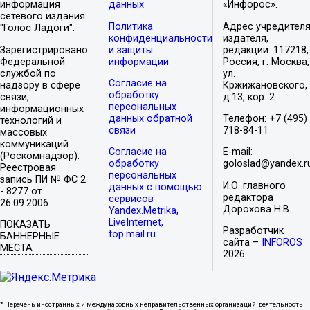
информация
данных
«Инфорос».
сетевого издания
Политика
Адрес учредителя
"Голос Ладоги".
конфиденциальности
издателя,
Зарегистрировано
и защиты
редакции: 117218,
Федеральной
информации
Россия, г. Москва,
службой по
ул.
Согласие на
надзору в сфере
Кржижановского,
обработку
связи,
д.13, кор. 2
персональных
информационных
данных обратной
Телефон: +7 (495)
технологий и
связи
718-84-11
массовых
коммуникаций
Согласие на
E-mail:
(Роскомнадзор).
обработку
goloslad@yandex.r
Реестровая
персональных
запись ПИ № ФС 2
И.О. главного
данных с помощью
- 8277 от
редактора
сервисов
26.09.2006
Дорохова Н.В.
Yandex.Metrika,
LiveInternet,
ПОКАЗАТЬ
Разработчик
top.mail.ru
БАННЕРНЫЕ
сайта –
INFOROS
МЕСТА
2026
* Перечень иностранных и международных неправительственных организаций, деятельность