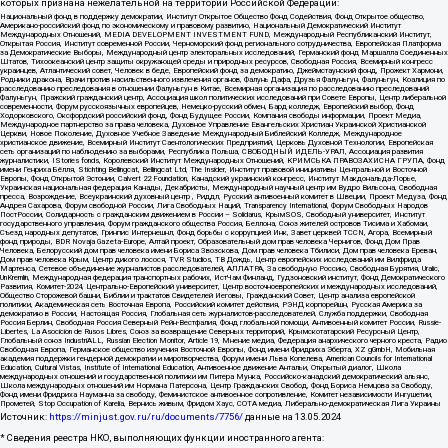
которых признана нежелательной на территории Российской Федерации:
Национальный фонд в поддержку демократии, Институт Открытое Общество Фонд Содействия, Фонд Открытое общество,
Американо-российский фонд по экономическому и правовому развитию, Национальный Демократический Институт
Международных Отношений, MEDIA DEVELOPMENT INVESTMENT FUND, Международный Республиканский Институт,
Открытая Россия, Институт современной России, Черноморский фонд регионального сотрудничества, Европейская Платформа
за Демократические Выборы, Международный центр электоральных исследований, Германский фонд Маршалла Соединенных
Штатов, Тихоокеанский центр защиты окружающей среды и природных ресурсов, Свободная Россия, Всемирный конгресс
украинцев, Атлантический совет, Человек в беде, Европейский фонд за демократию, Джеймстаунский фонд, Прожект Хармони,
Родники дракона, Врачи против насильственного извлечения органов, Фалунь Дафа, Друзья Фалуньгун, Фалуньгун, Коалиция по
расследованию преследования в отношении Фалуньгун в Китае, Всемирная организация по расследованию преследований
Фалуньгун, Пражский гражданский центр, Ассоциация школ политических исследований при Совете Европы, Центр либеральной
современности, Форум русскоязычных европейцев, Немецко-русский обмен, Бард колледж, Европейский выбор, Фонд
Ходорковского, Оксфордский российский фонд, Фонд Будущее России, Компания свободы информации, Проект Медиа,
Международное партнерство за права человека, Духовное Управление Евангельских Христиан Украинской Христианской
Церкви, Новое Поколение, Духовное Учебное Заведение Международный Библейский Колледж, Международное
христианское движение, Всемирный Институт Саентологических Предприятий, Церковь Духовной Технологии, Европейская
сеть организаций по наблюдению за выборами, Республика Польша, СВОБОДНЫЙ ИДЕЛЬ-УРАЛ, Ассоциация развития
журналистики, IStories fonds, Королевский Институт Международных Отношений, КРИМСЬКА ПРАВОЗАХИСНА ГРУПА, Фонд
имени Генриха Бёлля, Stichting Bellingcat, Bellingcat Ltd, The Insider, Институт правовой инициативы Центральной и Восточной
Европы, Фонд Открытой Эстонии, Calvert 22 Foundation, Канадский украинский конгресс, Институт Макдональда-Лорье,
Украинская национальная федерация Канады, Декабристы, Международный научный центр им Вудро Вильсона, Свободная
пресса, Возрождение, Всеукраинский духовный центр , Риддл, Русский антивоенный комитет в Швеции, Проект Медуза, Фонд
Андрея Сахарова, Форум свободной России, Лига Свободных Наций, Transparеncy International, Форум Свободных Народов
ПостРоссии, Солидарность с гражданским движением в России – Solidarus, КрымSOS, Свободный университет, Институт
государственного управления, Форум гражданского общества Россия, Беллона, Союз жителей островов Тисима и Хабомаи,
Съезд народных депутатов, Гринпис Интернешнл, Фонд борьбы с коррупцией Инк, Завет церквей TCCN, Агора, Всемирный
фонд природы, BDR Novaja Gazeta-Europe, Алтай проект, Образовательный дом прав человека Чернигов, Фонд Дом Прав
Человека, Белорусский дом прав человека имени Бориса Звозскова, Дом прав человека Тбилиси, Дом прав человека Ереван,
Дом прав человека Крым, Центр дикого лосося, TVR Studios, ТВ Дождь, Центр европейских исследований им Вилфрида
Мартенса, Сетевое объединение журналистов расследователей, АЛЛАТРА, За свободную Россию, Свободная Бурятия, Uralic,
UnKremlin, Международная федерация транспортных рабочих, ИстЧам Финланд, Гудзоновский институт, Фонд Демократического
Развития, Комитет-2024, Центрально-Европейский университет, Центр восточноевропейских и международных исследований,
Общество Сторожевой башни, Библии и трактатов Свидетелей Иеговы, Гражданский Совет, Центр анализа европейской
политики, Академическая сеть Восточная Европа, Российский комитет действия, РЭНД корпорейшн, Русская Америка за
демократию в России, Настоящая Россия, Глобальная сеть журналистов-расследователей, Служба поддержки, Свободная
Россия Берлин, Свободная Россия Северный Рейн-Вестфалия, Фонд глобальной помощи, Антивоенный комитет России, Russie-
Libertes, La Asocicion de Rusos Libres, Союз за возвращение Северных территорий, Крымскотатарский Ресурсный Центр,
Глобальный союз IndustriALL, Russian Election Monitor, Article 19, Мнение медиа, Федерация анархического черного креста, Радио
Свободная Европа, Германское общество изучения Восточной Европы, Фонд имени Фридриха Эберта, XZ gGmbH, Мобильная
академия поддержки гендерной демократии и миротворчества, Форум имени Льва Копелева, American Councils for International
Education, Cultural Vistas, Institute of International Education, Антивоенное движение Антальи, Открытый диалог, Школа
международных отношений и государственной политики им Питера Мунка, Российско-канадский демократический альянс,
Школа международных отношений им Нормана Патерсона, Центр Гражданских Свобод, Фонд Бориса Немцова за Свободу,
Фонд имени Фридриха Науманна за свободу, Феминистское антивоенное сопротивление, Комитет независимости Ингушетии,
Прометей, Stop Occupation of Karelia, Вернись живым, Фридом Хаус, СОТА медиа, Либерально-демократическая Лига Украины
Источник:
https://minjust.gov.ru/ru/documents/7756/
данные на
13.05.2024
* Сведения реестра НКО, выполняющих функции иностранного агента: