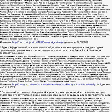
Дугин Сергей Георгиевич, Пивоваров Андрей Сергеевич, Аверин Виталий Евгеньевич, Барахоев Магомед Бекханович,
Шарипков Олег Викторович, Мошель Ирина Ароновна, Шведов Григорий Сергеевич, Пономарев Лев Александрович,
Каргалицкий Борис Юльевич, Созаев Валерий Валерьевич, Исламов Тимур Рифгатович, Романова Ольга Евгеньевна, Щаров
Сергей Алексадрович, Цирульников Борис Альбертович, Гасан Ольга Павловна, Паутов Юрий Анатольевич, Верховский
Александр Маркович, Пислакова-Паркер Марина Петровна, Кочеткова Татьяна Владимировна, Чуркина Наталья Валерьевна,
Акимова Татьяна Николаевна, Золотарева Екатерина Александровна, Рачинский Ян Збигневич, Жемкова Елена Борисовна,
Гудков Лев Дмитриевич, Илларионова Юлия Юрьевна, Саранг Анна Васильевна, Захарова Светлана Сергеевна, Аверин
Владимир Анатольевич, Щур Татьяна Михайловна, Щур Николай Алексеевич, Блинушов Андрей Юрьевич, Мосин Алексей
Геннадьевич, Гефтер Валентин Михайлович, Симонов Алексей Кириллович, Флиге Ирина Анатольевна, Мельникова Валентина
Дмитриевна, Вититинова Елена Владимировна, Баженова Светлана Куприяновна, Максимов Сергей Владимирович, Беляев
Сергей Иванович, Голубева Елена Николаевна, Ганнушкина Светлана Алексеевна, Закс Елена Владимировна, Буртина Елена
Юрьевна, Гендель Людмила Залмановна, Кокорина Екатерина Алексеевна, Шуманов Илья Вячеславович, Арапова Галина
Юрьевна, Свечников Анатолий Мариевич, Прохоров Вадим Юрьевич, Шахова Елена Владимировна, Подузов Сергей
Васильевич, Протасова Ирина Вячеславовна, Литинский Леонид Борисович, Лукашевский Сергей Маркович, Бахмин Вячеслав
Иванович, Шабад Анатолий Ефимович, Сухих Дарья Николаевна, Орлов Олег Петрович, Добровольская Анна Дмитриевна,
Королева Александра Евгеньевна, Смирнов Владимир Александрович, Вицин Сергей Ефимович, Золотухин Борис Андреевич,
Левинсон Лев Семенович, Локшина Татьяна Иосифовна, Орлов Олег Петрович, Полякова Мара Федоровна, Резник Генри
Маркович, Захаров Герман Константинович
Источник:
http://unro.minjust.ru/NKOForeignAgent.aspx
данные на
24.03.2022
* Единый федеральный список организаций, в том числе иностранных и международных
организаций, признанных в соответствии с законодательством Российской Федерации
террористическими:
Высший военный Маджлисуль Шура Объединенных сил моджахедов Кавказа, Конгресс народов Ичкерии и Дагестана, База,
Асбат аль-Ансар, Священная война, Исламская группа, Братья-мусульмане, Партия исламского освобождения, Лашкар-И-
Тайба, Исламская группа, Движение Талибан, Исламская партия Туркестана, Общество социальных реформ, Общество
возрождения исламского наследия, Дом двух святых, Джунд аш-Шам, Исламский джихад, Аль-Каида, Имарат Кавказ, АБТО,
Правый сектор, Исламское государство, Джабха аль-Нусра ли-Ахль аш-Шам, Народное ополчение имени К. Минина и Д.
Пожарского, Аджр от Аллаха Субхану уа Тагьаля SHAM, АУМ Синрике, Муджахеды джамаата Ат-Тавхида Валь-Джихад,
Чистопольский Джамаат, Рохнамо ба суи давлати исломи, Террористическое сообщество Сеть, Катиба Таухид валь-Джихад,
Хайят Тахрир аш-Шам, Ахлю Сунна Валь Джамаа, National Socialism/White Power, Артподготовка, Религиозная группа “Джамаат
“Красный пахарь”, Колумбайн, Хатлонский джамаат, Мусульманская религиозная группа п. Кушкуль г. Оренбург, Крымско-
татарский добровольческий батальон имени Номана Челебиджихана, Азов, Партия исламского возрождения Таджикистана,
Народная самооборона, Дуббайский джамаат, московская ячейка, Батал-Хаджи Белхороев, Маньяки Культ Убийц, Молодёжь
Которая Улыбается, Легион Свобода России, Айдар, Русский добровольческий корпус
Источник:
http://nac.gov.ru/terroristicheskie-i-ekstremistskie-organizacii-i-materialy.html
данные
на
16.11.2023
* Перечень общественных объединений и религиозных организаций в отношении которых
судом принято вступившее в законную силу решение о ликвидации или запрете деятельности:
Национал-большевистская партия, ВЕК РА, Рада земли Кубанской Духовно Родовой Державы Русь, Община Духовного
Управления Асгардской Веси Беловодья, Славянская Община Капища Веды Перуна, Мужская Духовная Семинария
Староверов-Инглингов, Нурджулар, К Богодержавию, Таблиги Джамаат, Свидетели Иеговы, Русское национальное единство,
Национал-социалистическое общество, Джамаат мувахидов, Объединенный Вилайат Кабарды, Балкарии и Карачая, Союз
славян, Ат-Такфир Валь-Хиджра, Пит Буль, Национал-социалистическая рабочая партия России, Славянский союз, Формат-18,
Благородный Орден Дьявола, Армия воли народа, Национальная Социалистическая Инициатива города Череповца, Духовно-
Родовая Держава Русь, Русское национальное единство, Древнерусской Инглистической церкви Православных Староверов-