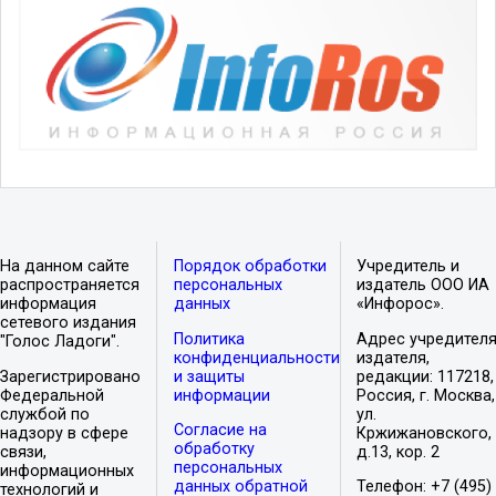
На данном сайте
Порядок обработки
Учредитель и
распространяется
персональных
издатель ООО ИА
информация
данных
«Инфорос».
сетевого издания
Политика
Адрес учредителя
"Голос Ладоги".
конфиденциальности
издателя,
Зарегистрировано
и защиты
редакции: 117218,
Федеральной
информации
Россия, г. Москва,
службой по
ул.
Согласие на
надзору в сфере
Кржижановского,
обработку
связи,
д.13, кор. 2
персональных
информационных
данных обратной
Телефон: +7 (495)
технологий и