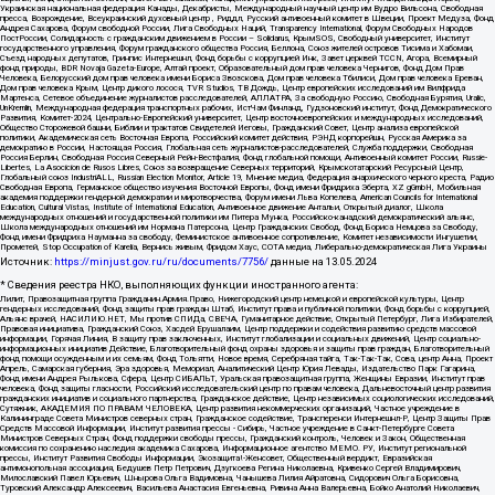
Украинская национальная федерация Канады, Декабристы, Международный научный центр им Вудро Вильсона, Свободная
пресса, Возрождение, Всеукраинский духовный центр , Риддл, Русский антивоенный комитет в Швеции, Проект Медуза, Фонд
Андрея Сахарова, Форум свободной России, Лига Свободных Наций, Transparеncy International, Форум Свободных Народов
ПостРоссии, Солидарность с гражданским движением в России – Solidarus, КрымSOS, Свободный университет, Институт
государственного управления, Форум гражданского общества Россия, Беллона, Союз жителей островов Тисима и Хабомаи,
Съезд народных депутатов, Гринпис Интернешнл, Фонд борьбы с коррупцией Инк, Завет церквей TCCN, Агора, Всемирный
фонд природы, BDR Novaja Gazeta-Europe, Алтай проект, Образовательный дом прав человека Чернигов, Фонд Дом Прав
Человека, Белорусский дом прав человека имени Бориса Звозскова, Дом прав человека Тбилиси, Дом прав человека Ереван,
Дом прав человека Крым, Центр дикого лосося, TVR Studios, ТВ Дождь, Центр европейских исследований им Вилфрида
Мартенса, Сетевое объединение журналистов расследователей, АЛЛАТРА, За свободную Россию, Свободная Бурятия, Uralic,
UnKremlin, Международная федерация транспортных рабочих, ИстЧам Финланд, Гудзоновский институт, Фонд Демократического
Развития, Комитет-2024, Центрально-Европейский университет, Центр восточноевропейских и международных исследований,
Общество Сторожевой башни, Библии и трактатов Свидетелей Иеговы, Гражданский Совет, Центр анализа европейской
политики, Академическая сеть Восточная Европа, Российский комитет действия, РЭНД корпорейшн, Русская Америка за
демократию в России, Настоящая Россия, Глобальная сеть журналистов-расследователей, Служба поддержки, Свободная
Россия Берлин, Свободная Россия Северный Рейн-Вестфалия, Фонд глобальной помощи, Антивоенный комитет России, Russie-
Libertes, La Asocicion de Rusos Libres, Союз за возвращение Северных территорий, Крымскотатарский Ресурсный Центр,
Глобальный союз IndustriALL, Russian Election Monitor, Article 19, Мнение медиа, Федерация анархического черного креста, Радио
Свободная Европа, Германское общество изучения Восточной Европы, Фонд имени Фридриха Эберта, XZ gGmbH, Мобильная
академия поддержки гендерной демократии и миротворчества, Форум имени Льва Копелева, American Councils for International
Education, Cultural Vistas, Institute of International Education, Антивоенное движение Антальи, Открытый диалог, Школа
международных отношений и государственной политики им Питера Мунка, Российско-канадский демократический альянс,
Школа международных отношений им Нормана Патерсона, Центр Гражданских Свобод, Фонд Бориса Немцова за Свободу,
Фонд имени Фридриха Науманна за свободу, Феминистское антивоенное сопротивление, Комитет независимости Ингушетии,
Прометей, Stop Occupation of Karelia, Вернись живым, Фридом Хаус, СОТА медиа, Либерально-демократическая Лига Украины
Источник:
https://minjust.gov.ru/ru/documents/7756/
данные на
13.05.2024
* Сведения реестра НКО, выполняющих функции иностранного агента:
Лилит, Правозащитная группа Гражданин.Армия.Право, Нижегородский центр немецкой и европейской культуры, Центр
гендерных исследований, Фонд защиты прав граждан Штаб, Институт права и публичной политики, Фонд борьбы с коррупцией,
Альянс врачей, НАСИЛИЮ.НЕТ, Мы против СПИДа, СВЕЧА, Гуманитарное действие, Открытый Петербург, Лига Избирателей,
Правовая инициатива, Гражданский Союз, Хасдей Ерушалаим, Центр поддержки и содействия развитию средств массовой
информации, Горячая Линия, В защиту прав заключенных, Институт глобализации и социальных движений, Центр социально-
информационных инициатив Действие, Благотворительный фонд охраны здоровья и защиты прав граждан, Благотворительный
фонд помощи осужденным и их семьям, Фонд Тольятти, Новое время, Серебряная тайга, Так-Так-Так, Сова, центр Анна, Проект
Апрель, Самарская губерния, Эра здоровья, Мемориал, Аналитический Центр Юрия Левады, Издательство Парк Гагарина,
Фонд имени Андрея Рылькова, Сфера, Центр СИБАЛЬТ, Уральская правозащитная группа, Женщины Евразии, Институт прав
человека, Фонд защиты гласности, Российский исследовательский центр по правам человека, Дальневосточный центр развития
гражданских инициатив и социального партнерства, Гражданское действие, Центр независимых социологических исследований,
Сутяжник, АКАДЕМИЯ ПО ПРАВАМ ЧЕЛОВЕКА, Центр развития некоммерческих организаций, Частное учреждение в
Калининграде Совета Министров северных стран, Гражданское содействие, Трансперенси Интернешнл-Р, Центр Защиты Прав
Средств Массовой Информации, Институт развития прессы - Сибирь, Частное учреждение в Санкт-Петербурге Совета
Министров Северных Стран, Фонд поддержки свободы прессы, Гражданский контроль, Человек и Закон, Общественная
комиссия по сохранению наследия академика Сахарова, Информационное агентство МЕМО. РУ, Институт региональной
прессы, Институт Развития Свободы Информации, Экозащита!-Женсовет, Общественный вердикт, Евразийская
антимонопольная ассоциация, Бедушев Петр Петрович, Дзугкоева Регина Николаевна, Кривенко Сергей Владимирович,
Милославский Павел Юрьевич, Шнырова Ольга Вадимовна, Чанышева Лилия Айратовна, Сидорович Ольга Борисовна,
Туровский Александр Алексеевич, Васильева Анастасия Евгеньевна, Ривина Анна Валерьевна, Бойко Анатолий Николаевич,