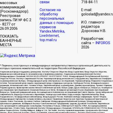
связи
718-84-11
массовых
коммуникаций
Согласие на
E-mail:
(Роскомнадзор).
обработку
goloslad@yandex.r
Реестровая
персональных
запись ПИ № ФС 2
И.О. главного
данных с помощью
- 8277 от
редактора
сервисов
26.09.2006
Дорохова Н.В.
Yandex.Metrika,
LiveInternet,
ПОКАЗАТЬ
Разработчик
top.mail.ru
БАННЕРНЫЕ
сайта –
INFOROS
МЕСТА
2026
* Перечень иностранных и международных неправительственных организаций, деятельность
которых признана нежелательной на территории Российской Федерации:
Национальный фонд в поддержку демократии, Институт Открытое Общество Фонд Содействия, Фонд Открытое общество,
Американо-российский фонд по экономическому и правовому развитию, Национальный Демократический Институт
Международных Отношений, MEDIA DEVELOPMENT INVESTMENT FUND, Международный Республиканский Институт,
Открытая Россия, Институт современной России, Черноморский фонд регионального сотрудничества, Европейская Платформа
за Демократические Выборы, Международный центр электоральных исследований, Германский фонд Маршалла Соединенных
Штатов, Тихоокеанский центр защиты окружающей среды и природных ресурсов, Свободная Россия, Всемирный конгресс
украинцев, Атлантический совет, Человек в беде, Европейский фонд за демократию, Джеймстаунский фонд, Прожект Хармони,
Родники дракона, Врачи против насильственного извлечения органов, Фалунь Дафа, Друзья Фалуньгун, Фалуньгун, Коалиция по
расследованию преследования в отношении Фалуньгун в Китае, Всемирная организация по расследованию преследований
Фалуньгун, Пражский гражданский центр, Ассоциация школ политических исследований при Совете Европы, Центр либеральной
современности, Форум русскоязычных европейцев, Немецко-русский обмен, Бард колледж, Европейский выбор, Фонд
Ходорковского, Оксфордский российский фонд, Фонд Будущее России, Компания свободы информации, Проект Медиа,
Международное партнерство за права человека, Духовное Управление Евангельских Христиан Украинской Христианской
Церкви, Новое Поколение, Духовное Учебное Заведение Международный Библейский Колледж, Международное
христианское движение, Всемирный Институт Саентологических Предприятий, Церковь Духовной Технологии, Европейская
сеть организаций по наблюдению за выборами, Республика Польша, СВОБОДНЫЙ ИДЕЛЬ-УРАЛ, Ассоциация развития
журналистики, IStories fonds, Королевский Институт Международных Отношений, КРИМСЬКА ПРАВОЗАХИСНА ГРУПА, Фонд
имени Генриха Бёлля, Stichting Bellingcat, Bellingcat Ltd, The Insider, Институт правовой инициативы Центральной и Восточной
Европы, Фонд Открытой Эстонии, Calvert 22 Foundation, Канадский украинский конгресс, Институт Макдональда-Лорье,