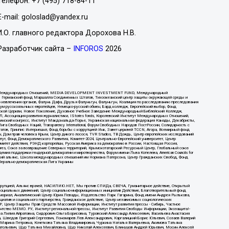
Телефон: +7 (495) 718-84-11
E-mail: goloslad@yandex.ru
И.О. главного редактора Дорохова Н.В.
Разработчик сайта –
INFOROS
2026
нститут Международных Отношений, MEDIA DEVELOPMENT INVESTMENT FUND, Международный
ий, Германский фонд Маршалла Соединенных Штатов, Тихоокеанский центр защиты окружающей среды и
о извлечения органов, Фалунь Дафа, Друзья Фалуньгун, Фалуньгун, Коалиция по расследованию преследования
орум русскоязычных европейцев, Немецко-русский обмен, Бард колледж, Европейский выбор, Фонд
нской Церкви, Новое Поколение, Духовное Учебное Заведение Международный Библейский Колледж,
Ассоциация развития журналистики, IStories fonds, Королевский Институт Международных Отношений,
украинский конгресс, Институт Макдональда-Лорье, Украинская национальная федерация Канады, Декабристы,
а Свободных Наций, Transparеncy International, Форум Свободных Народов ПостРоссии, Солидарность с
татов, Гринпис Интернешнл, Фонд борьбы с коррупцией Инк, Завет церквей TCCN, Агора, Всемирный фонд
н, Дом прав человека Крым, Центр дикого лосося, TVR Studios, ТВ Дождь, Центр европейских исследований
ут, Фонд Демократического Развития, Комитет-2024, Центрально-Европейский университет, Центр
комитет действия, РЭНД корпорейшн, Русская Америка за демократию в России, Настоящая Россия,
Libres, Союз за возвращение Северных территорий, Крымскотатарский Ресурсный Центр, Глобальный союз
демия поддержки гендерной демократии и миротворчества, Форум имени Льва Копелева, American Councils for
атический альянс, Школа международных отношений им Нормана Патерсона, Центр Гражданских Свобод, Фонд
иберально-демократическая Лига Украины
 коррупцией, Альянс врачей, НАСИЛИЮ.НЕТ, Мы против СПИДа, СВЕЧА, Гуманитарное действие, Открытый
 социальных движений, Центр социально-информационных инициатив Действие, Благотворительный фонд
Мемориал, Аналитический Центр Юрия Левады, Издательство Парк Гагарина, Фонд имени Андрея Рылькова,
циатив и социального партнерства, Гражданское действие, Центр независимых социологических
 Центр Защиты Прав Средств Массовой Информации, Институт развития прессы - Сибирь, Частное
ентство МЕМО. РУ, Институт региональной прессы, Институт Развития Свободы Информации, Экозащита!-
 Лилия Айратовна, Сидорович Ольга Борисовна, Туровский Александр Алексеевич, Васильева Анастасия
а, Шведов Григорий Сергеевич, Пономарев Лев Александрович, Каргалицкий Борис Юльевич, Созаев Валерий
 Марина Петровна, Кочеткова Татьяна Владимировна, Чуркина Наталья Валерьевна, Акимова Татьяна
натольевич, Щур Татьяна Михайловна, Щур Николай Алексеевич, Блинушов Андрей Юрьевич, Мосин Алексей