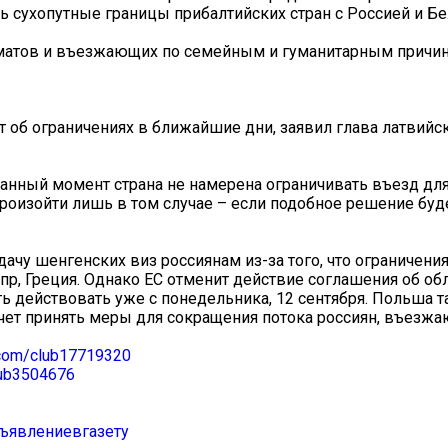
ь сухопутные границы прибалтийских стран с Россией и Бе
матов и въезжающих по семейным и гуманитарным причин
т об ограничениях в ближайшие дни, заявил глава латвий
данный момент страна не намерена ограничивать въезд дл
произойти лишь в том случае – если подобное решение буд
дачу шенгенских виз россиянам из-за того, что ограничения
пр, Греция. Однако ЕС отменит действие соглашения об об
ь действовать уже с понедельника, 12 сентября. Польша 
очет принять меры для сокращения потока россиян, въезжа
k.com/club17719320
lub3504676
ъявлениевгазету