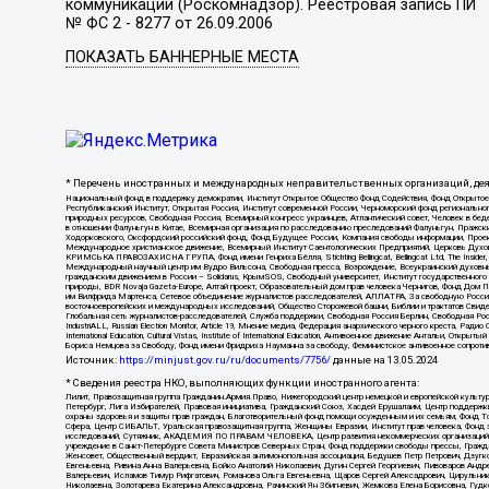
коммуникаций (Роскомнадзор). Реестровая запись ПИ
№ ФС 2 - 8277 от 26.09.2006
ПОКАЗАТЬ БАННЕРНЫЕ МЕСТА
* Перечень иностранных и международных неправительственных организаций, дея
Национальный фонд в поддержку демократии, Институт Открытое Общество Фонд Содействия, Фонд Откр
Республиканский Институт, Открытая Россия, Институт современной России, Черноморский фонд региональ
природных ресурсов, Свободная Россия, Всемирный конгресс украинцев, Атлантический совет, Человек в бед
в отношении Фалуньгун в Китае, Всемирная организация по расследованию преследований Фалуньгун, Пражск
Ходорковского, Оксфордский российский фонд, Фонд Будущее России, Компания свободы информации, Прое
Международное христианское движение, Всемирный Институт Саентологических Предприятий, Церковь Духо
КРИМСЬКА ПРАВОЗАХИСНА ГРУПА, Фонд имени Генриха Бёлля, Stichting Bellingcat, Bellingcat Ltd, The Inside
Международный научный центр им Вудро Вильсона, Свободная пресса, Возрождение, Всеукраинский духовный 
гражданским движением в России – Solidarus, КрымSOS, Свободный университет, Институт государственного
природы, BDR Novaja Gazeta-Europe, Алтай проект, Образовательный дом прав человека Чернигов, Фонд Дом 
им Вилфрида Мартенса, Сетевое объединение журналистов расследователей, АЛЛАТРА, За свободную Россию, С
восточноевропейских и международных исследований, Общество Сторожевой башни, Библии и трактатов Свиде
Глобальная сеть журналистов-расследователей, Служба поддержки, Свободная Россия Берлин, Свободная Росс
IndustriALL, Russian Election Monitor, Article 19, Мнение медиа, Федерация анархического черного креста, 
International Education, Cultural Vistas, Institute of International Education, Антивоенное движение Анта
Бориса Немцова за Свободу, Фонд имени Фридриха Науманна за свободу, Феминистское антивоенное сопротивл
Источник:
https://minjust.gov.ru/ru/documents/7756/
данные на
13.05.2024
* Сведения реестра НКО, выполняющих функции иностранного агента:
Лилит, Правозащитная группа Гражданин.Армия.Право, Нижегородский центр немецкой и европейской культ
Петербург, Лига Избирателей, Правовая инициатива, Гражданский Союз, Хасдей Ерушалаим, Центр поддержки
охраны здоровья и защиты прав граждан, Благотворительный фонд помощи осужденным и их семьям, Фонд Тол
Сфера, Центр СИБАЛЬТ, Уральская правозащитная группа, Женщины Евразии, Институт прав человека, Фонд з
исследований, Сутяжник, АКАДЕМИЯ ПО ПРАВАМ ЧЕЛОВЕКА, Центр развития некоммерческих организаций, Ча
учреждение в Санкт-Петербурге Совета Министров Северных Стран, Фонд поддержки свободы прессы, Гражда
Женсовет, Общественный вердикт, Евразийская антимонопольная ассоциация, Бедушев Петр Петрович, Дзуг
Евгеньевна, Ривина Анна Валерьевна, Бойко Анатолий Николаевич, Дугин Сергей Георгиевич, Пивоваров Анд
Валерьевич, Исламов Тимур Рифгатович, Романова Ольга Евгеньевна, Щаров Сергей Алексадрович, Цирульни
Николаевна, Золотарева Екатерина Александровна, Рачинский Ян Збигневич, Жемкова Елена Борисовна, Гуд