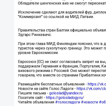
Обладатели шенгенских виз не смогут пересекат
Исключение сделают для водителей фур, дипло
"Коммерсант" со ссылкой на МИД Латвии.
Правительства стран Балтии официально объявя
Эдгарс Ринкевичс.
При этом глава МИД Финляндии пояснил, что в 
туристов через сухопутную границу. Это может 
уровне Еврокомиссии.
Евросоюз (ЕС) не смог согласовать запрет на вы
поддержали Германия и Франция, Португалия, Ки
визового режима с Россией. Оно может перестат
говорила, что вместе со странами Прибалтики х
Размещайте бесплатные объявления -
https://v
Новости на сайте Голос Ладоги -
https://vk.com/c
Пишите письма -
goloslad@yandex.ru
Посетите сайт -
https://golosladogy.ru/
Читайте объявления
#голосладоги
#новости
#об