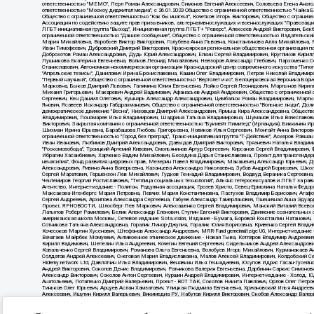
Источник:
https://minjust.gov.ru/uploaded/files/reestr-inostrannyih-agentov-22-03-202