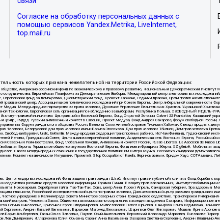
связи
Согласие на обработку персональных данных с
помощью сервисов Yandex.Metrika, LiveInternet,
top.mail.ru
тельность которых признана нежелательной на территории Российской Федерации:
ытое общество, Американо-российский фонд по экономическому и правовому развитию, Национальный Демократический И
ного сотрудничества, Европейская Платформа за Демократические Выборы, Международный центр электоральных исследован
е, Европейский фонд за демократию, Джеймстаунский фонд, Прожект Хармони, Родники дракона, Врачи против насильственног
ий гражданский центр, Ассоциация школ политических исследований при Совете Европы, Центр либеральной современности, Ф
кт Медиа, Международное партнерство за права человека, Духовное Управление Евангельских Христиан Украинской Христиа
вной Технологии, Европейская сеть организаций по наблюдению за выборами, Республика Польша, СВОБОДНЫЙ ИДЕЛЬ-УРАЛ, 
r, Институт правовой инициативы Центральной и Восточной Европы, Фонд Открытой Эстонии, Calvert 22 Foundation, Канадский 
центр , Риддл, Русский антивоенный комитет в Швеции, Проект Медуза, Фонд Андрея Сахарова, Форум свободной России, Лиг
 управления, Форум гражданского общества Россия, Беллона, Союз жителей островов Тисима и Хабомаи, Съезд народных депу
Прав Человека, Белорусский дом прав человека имени Бориса Звозскова, Дом прав человека Тбилиси, Дом прав человека Ерева
вободная Бурятия, Uralic, UnKremlin, Международная федерация транспортных рабочих, ИстЧам Финланд, Гудзоновский инстит
телей Иеговы, Гражданский Совет, Центр анализа европейской политики, Академическая сеть Восточная Европа, Российский 
ия Северный Рейн-Вестфалия, Фонд глобальной помощи, Антивоенный комитет России, Russie-Libertes, La Asocicion de Rusos 
Радио Свободная Европа, Германское общество изучения Восточной Европы, Фонд имени Фридриха Эберта, XZ gGmbH, Мобильная ака
льи, Открытый диалог, Школа международных отношений и государственной политики им Питера Мунка, Российско-канадский демокр
ение, Комитет независимости Ингушетии, Прометей, Stop Occupation of Karelia, Вернись живым, Фридом Хаус, СОТА медиа, Л
уры, Центр гендерных исследований, Фонд защиты прав граждан Штаб, Институт права и публичной политики, Фонд борьбы с
 и содействия развитию средств массовой информации, Горячая Линия, В защиту прав заключенных, Институт глобализации и
ьятти, Новое время, Серебряная тайга, Так-Так-Так, Сова, центр Анна, Проект Апрель, Самарская губерния, Эра здоровья, 
ащиты гласности, Российский исследовательский центр по правам человека, Дальневосточный центр развития гражданских ини
стное учреждение в Калининграде Совета Министров северных стран, Гражданское содействие, Трансперенси Интернешнл-Р,
нский контроль, Человек и Закон, Общественная комиссия по сохранению наследия академика Сахарова, Информационное аг
коева Регина Николаевна, Кривенко Сергей Владимирович, Милославский Павел Юрьевич, Шнырова Ольга Вадимовна, Чанышева
рей Сергеевич, Аверин Виталий Евгеньевич, Барахоев Магомед Бекханович, Шарипков Олег Викторович, Мошель Ирина Ароновн
ков Борис Альбертович, Гасан Ольга Павловна, Паутов Юрий Анатольевич, Верховский Александр Маркович, Пислакова-Паркер
ков Лев Дмитриевич, Илларионова Юлия Юрьевна, Саранг Анна Васильевна, Захарова Светлана Сергеевна, Аверин Владимир А