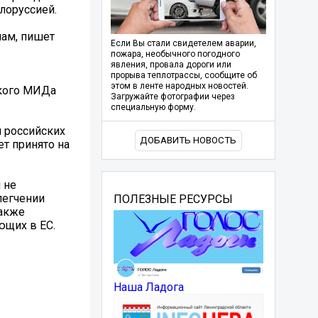
лоруссией.
ам, пишет
Если Вы стали свидетелем аварии,
пожара, необычного погодного
явления, провала дороги или
прорыва теплотрассы, сообщите об
этом в ленте народных новостей.
ского МИДа
Загружайте фотографии через
специальную форму.
я российских
ДОБАВИТЬ НОВОСТЬ
ет принято на
 не
легчении
ПОЛЕЗНЫЕ РЕСУРСЫ
также
ющих в ЕС.
Наша Ладога