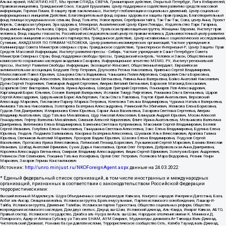
Альянс врачей, НАСИЛИЮ.НЕТ, Мы против СПИДа, СВЕЧА, Гуманитарное действие, Открытый Петербург, Лига Избирателей,
Правовая инициатива, Гражданский Союз, Хасдей Ерушалаим, Центр поддержки и содействия развитию средств массовой
информации, Горячая Линия, В защиту прав заключенных, Институт глобализации и социальных движений, Центр социально-
информационных инициатив Действие, Благотворительный фонд охраны здоровья и защиты прав граждан, Благотворительный
фонд помощи осужденным и их семьям, Фонд Тольятти, Новое время, Серебряная тайга, Так-Так-Так, Сова, центр Анна, Проект
Апрель, Самарская губерния, Эра здоровья, Мемориал, Аналитический Центр Юрия Левады, Издательство Парк Гагарина,
Фонд имени Андрея Рылькова, Сфера, Центр СИБАЛЬТ, Уральская правозащитная группа, Женщины Евразии, Институт прав
человека, Фонд защиты гласности, Российский исследовательский центр по правам человека, Дальневосточный центр развития
гражданских инициатив и социального партнерства, Гражданское действие, Центр независимых социологических исследований,
Сутяжник, АКАДЕМИЯ ПО ПРАВАМ ЧЕЛОВЕКА, Центр развития некоммерческих организаций, Частное учреждение в
Калининграде Совета Министров северных стран, Гражданское содействие, Трансперенси Интернешнл-Р, Центр Защиты Прав
Средств Массовой Информации, Институт развития прессы - Сибирь, Частное учреждение в Санкт-Петербурге Совета
Министров Северных Стран, Фонд поддержки свободы прессы, Гражданский контроль, Человек и Закон, Общественная
комиссия по сохранению наследия академика Сахарова, Информационное агентство МЕМО. РУ, Институт региональной
прессы, Институт Развития Свободы Информации, Экозащита!-Женсовет, Общественный вердикт, Евразийская
антимонопольная ассоциация, Бедушев Петр Петрович, Дзугкоева Регина Николаевна, Кривенко Сергей Владимирович,
Милославский Павел Юрьевич, Шнырова Ольга Вадимовна, Чанышева Лилия Айратовна, Сидорович Ольга Борисовна,
Туровский Александр Алексеевич, Васильева Анастасия Евгеньевна, Ривина Анна Валерьевна, Бойко Анатолий Николаевич,
Дугин Сергей Георгиевич, Пивоваров Андрей Сергеевич, Аверин Виталий Евгеньевич, Барахоев Магомед Бекханович,
Шарипков Олег Викторович, Мошель Ирина Ароновна, Шведов Григорий Сергеевич, Пономарев Лев Александрович,
Каргалицкий Борис Юльевич, Созаев Валерий Валерьевич, Исламов Тимур Рифгатович, Романова Ольга Евгеньевна, Щаров
Сергей Алексадрович, Цирульников Борис Альбертович, Гасан Ольга Павловна, Паутов Юрий Анатольевич, Верховский
Александр Маркович, Пислакова-Паркер Марина Петровна, Кочеткова Татьяна Владимировна, Чуркина Наталья Валерьевна,
Акимова Татьяна Николаевна, Золотарева Екатерина Александровна, Рачинский Ян Збигневич, Жемкова Елена Борисовна,
Гудков Лев Дмитриевич, Илларионова Юлия Юрьевна, Саранг Анна Васильевна, Захарова Светлана Сергеевна, Аверин
Владимир Анатольевич, Щур Татьяна Михайловна, Щур Николай Алексеевич, Блинушов Андрей Юрьевич, Мосин Алексей
Геннадьевич, Гефтер Валентин Михайлович, Симонов Алексей Кириллович, Флиге Ирина Анатольевна, Мельникова Валентина
Дмитриевна, Вититинова Елена Владимировна, Баженова Светлана Куприяновна, Максимов Сергей Владимирович, Беляев
Сергей Иванович, Голубева Елена Николаевна, Ганнушкина Светлана Алексеевна, Закс Елена Владимировна, Буртина Елена
Юрьевна, Гендель Людмила Залмановна, Кокорина Екатерина Алексеевна, Шуманов Илья Вячеславович, Арапова Галина
Юрьевна, Свечников Анатолий Мариевич, Прохоров Вадим Юрьевич, Шахова Елена Владимировна, Подузов Сергей
Васильевич, Протасова Ирина Вячеславовна, Литинский Леонид Борисович, Лукашевский Сергей Маркович, Бахмин Вячеслав
Иванович, Шабад Анатолий Ефимович, Сухих Дарья Николаевна, Орлов Олег Петрович, Добровольская Анна Дмитриевна,
Королева Александра Евгеньевна, Смирнов Владимир Александрович, Вицин Сергей Ефимович, Золотухин Борис Андреевич,
Левинсон Лев Семенович, Локшина Татьяна Иосифовна, Орлов Олег Петрович, Полякова Мара Федоровна, Резник Генри
Маркович, Захаров Герман Константинович
Источник:
http://unro.minjust.ru/NKOForeignAgent.aspx
данные на
24.03.2022
* Единый федеральный список организаций, в том числе иностранных и международных
организаций, признанных в соответствии с законодательством Российской Федерации
террористическими:
Высший военный Маджлисуль Шура Объединенных сил моджахедов Кавказа, Конгресс народов Ичкерии и Дагестана, База,
Асбат аль-Ансар, Священная война, Исламская группа, Братья-мусульмане, Партия исламского освобождения, Лашкар-И-
Тайба, Исламская группа, Движение Талибан, Исламская партия Туркестана, Общество социальных реформ, Общество
возрождения исламского наследия, Дом двух святых, Джунд аш-Шам, Исламский джихад, Аль-Каида, Имарат Кавказ, АБТО,
Правый сектор, Исламское государство, Джабха аль-Нусра ли-Ахль аш-Шам, Народное ополчение имени К. Минина и Д.
Пожарского, Аджр от Аллаха Субхану уа Тагьаля SHAM, АУМ Синрике, Муджахеды джамаата Ат-Тавхида Валь-Джихад,
Чистопольский Джамаат, Рохнамо ба суи давлати исломи, Террористическое сообщество Сеть, Катиба Таухид валь-Джихад,