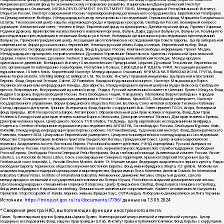
Американо-российский фонд по экономическому и правовому развитию, Национальный Демократический Институт
Международных Отношений, MEDIA DEVELOPMENT INVESTMENT FUND, Международный Республиканский Институт,
Открытая Россия, Институт современной России, Черноморский фонд регионального сотрудничества, Европейская Платформа
за Демократические Выборы, Международный центр электоральных исследований, Германский фонд Маршалла Соединенных
Штатов, Тихоокеанский центр защиты окружающей среды и природных ресурсов, Свободная Россия, Всемирный конгресс
украинцев, Атлантический совет, Человек в беде, Европейский фонд за демократию, Джеймстаунский фонд, Прожект Хармони,
Родники дракона, Врачи против насильственного извлечения органов, Фалунь Дафа, Друзья Фалуньгун, Фалуньгун, Коалиция по
расследованию преследования в отношении Фалуньгун в Китае, Всемирная организация по расследованию преследований
Фалуньгун, Пражский гражданский центр, Ассоциация школ политических исследований при Совете Европы, Центр либеральной
современности, Форум русскоязычных европейцев, Немецко-русский обмен, Бард колледж, Европейский выбор, Фонд
Ходорковского, Оксфордский российский фонд, Фонд Будущее России, Компания свободы информации, Проект Медиа,
Международное партнерство за права человека, Духовное Управление Евангельских Христиан Украинской Христианской
Церкви, Новое Поколение, Духовное Учебное Заведение Международный Библейский Колледж, Международное
христианское движение, Всемирный Институт Саентологических Предприятий, Церковь Духовной Технологии, Европейская
сеть организаций по наблюдению за выборами, Республика Польша, СВОБОДНЫЙ ИДЕЛЬ-УРАЛ, Ассоциация развития
журналистики, IStories fonds, Королевский Институт Международных Отношений, КРИМСЬКА ПРАВОЗАХИСНА ГРУПА, Фонд
имени Генриха Бёлля, Stichting Bellingcat, Bellingcat Ltd, The Insider, Институт правовой инициативы Центральной и Восточной
Европы, Фонд Открытой Эстонии, Calvert 22 Foundation, Канадский украинский конгресс, Институт Макдональда-Лорье,
Украинская национальная федерация Канады, Декабристы, Международный научный центр им Вудро Вильсона, Свободная
пресса, Возрождение, Всеукраинский духовный центр , Риддл, Русский антивоенный комитет в Швеции, Проект Медуза, Фонд
Андрея Сахарова, Форум свободной России, Лига Свободных Наций, Transparеncy International, Форум Свободных Народов
ПостРоссии, Солидарность с гражданским движением в России – Solidarus, КрымSOS, Свободный университет, Институт
государственного управления, Форум гражданского общества Россия, Беллона, Союз жителей островов Тисима и Хабомаи,
Съезд народных депутатов, Гринпис Интернешнл, Фонд борьбы с коррупцией Инк, Завет церквей TCCN, Агора, Всемирный
фонд природы, BDR Novaja Gazeta-Europe, Алтай проект, Образовательный дом прав человека Чернигов, Фонд Дом Прав
Человека, Белорусский дом прав человека имени Бориса Звозскова, Дом прав человека Тбилиси, Дом прав человека Ереван,
Дом прав человека Крым, Центр дикого лосося, TVR Studios, ТВ Дождь, Центр европейских исследований им Вилфрида
Мартенса, Сетевое объединение журналистов расследователей, АЛЛАТРА, За свободную Россию, Свободная Бурятия, Uralic,
UnKremlin, Международная федерация транспортных рабочих, ИстЧам Финланд, Гудзоновский институт, Фонд Демократического
Развития, Комитет-2024, Центрально-Европейский университет, Центр восточноевропейских и международных исследований,
Общество Сторожевой башни, Библии и трактатов Свидетелей Иеговы, Гражданский Совет, Центр анализа европейской
политики, Академическая сеть Восточная Европа, Российский комитет действия, РЭНД корпорейшн, Русская Америка за
демократию в России, Настоящая Россия, Глобальная сеть журналистов-расследователей, Служба поддержки, Свободная
Россия Берлин, Свободная Россия Северный Рейн-Вестфалия, Фонд глобальной помощи, Антивоенный комитет России, Russie-
Libertes, La Asocicion de Rusos Libres, Союз за возвращение Северных территорий, Крымскотатарский Ресурсный Центр,
Глобальный союз IndustriALL, Russian Election Monitor, Article 19, Мнение медиа, Федерация анархического черного креста, Радио
Свободная Европа, Германское общество изучения Восточной Европы, Фонд имени Фридриха Эберта, XZ gGmbH, Мобильная
академия поддержки гендерной демократии и миротворчества, Форум имени Льва Копелева, American Councils for International
Education, Cultural Vistas, Institute of International Education, Антивоенное движение Антальи, Открытый диалог, Школа
международных отношений и государственной политики им Питера Мунка, Российско-канадский демократический альянс,
Школа международных отношений им Нормана Патерсона, Центр Гражданских Свобод, Фонд Бориса Немцова за Свободу,
Фонд имени Фридриха Науманна за свободу, Феминистское антивоенное сопротивление, Комитет независимости Ингушетии,
Прометей, Stop Occupation of Karelia, Вернись живым, Фридом Хаус, СОТА медиа, Либерально-демократическая Лига Украины
Источник:
https://minjust.gov.ru/ru/documents/7756/
данные на
13.05.2024
* Сведения реестра НКО, выполняющих функции иностранного агента:
Лилит, Правозащитная группа Гражданин.Армия.Право, Нижегородский центр немецкой и европейской культуры, Центр
гендерных исследований, Фонд защиты прав граждан Штаб, Институт права и публичной политики, Фонд борьбы с коррупцией,