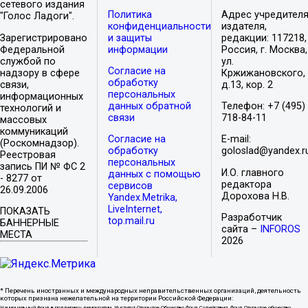
сетевого издания
Политика
Адрес учредителя
"Голос Ладоги".
конфиденциальности
издателя,
Зарегистрировано
и защиты
редакции: 117218,
Федеральной
информации
Россия, г. Москва,
службой по
ул.
Согласие на
надзору в сфере
Кржижановского,
обработку
связи,
д.13, кор. 2
персональных
информационных
данных обратной
Телефон: +7 (495)
технологий и
связи
718-84-11
массовых
коммуникаций
Согласие на
E-mail:
(Роскомнадзор).
обработку
goloslad@yandex.r
Реестровая
персональных
запись ПИ № ФС 2
И.О. главного
данных с помощью
- 8277 от
редактора
сервисов
26.09.2006
Дорохова Н.В.
Yandex.Metrika,
LiveInternet,
ПОКАЗАТЬ
Разработчик
top.mail.ru
БАННЕРНЫЕ
сайта –
INFOROS
МЕСТА
2026
* Перечень иностранных и международных неправительственных организаций, деятельность
которых признана нежелательной на территории Российской Федерации:
Национальный фонд в поддержку демократии, Институт Открытое Общество Фонд Содействия, Фонд Открытое общество,