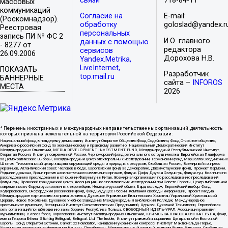
связи
718-84-11
массовых
коммуникаций
Согласие на
E-mail:
(Роскомнадзор).
обработку
goloslad@yandex.r
Реестровая
персональных
запись ПИ № ФС 2
И.О. главного
данных с помощью
- 8277 от
редактора
сервисов
26.09.2006
Дорохова Н.В.
Yandex.Metrika,
LiveInternet,
ПОКАЗАТЬ
Разработчик
top.mail.ru
БАННЕРНЫЕ
сайта –
INFOROS
МЕСТА
2026
* Перечень иностранных и международных неправительственных организаций, деятельность
которых признана нежелательной на территории Российской Федерации:
Национальный фонд в поддержку демократии, Институт Открытое Общество Фонд Содействия, Фонд Открытое общество,
Американо-российский фонд по экономическому и правовому развитию, Национальный Демократический Институт
Международных Отношений, MEDIA DEVELOPMENT INVESTMENT FUND, Международный Республиканский Институт,
Открытая Россия, Институт современной России, Черноморский фонд регионального сотрудничества, Европейская Платформа
за Демократические Выборы, Международный центр электоральных исследований, Германский фонд Маршалла Соединенных
Штатов, Тихоокеанский центр защиты окружающей среды и природных ресурсов, Свободная Россия, Всемирный конгресс
украинцев, Атлантический совет, Человек в беде, Европейский фонд за демократию, Джеймстаунский фонд, Прожект Хармони,
Родники дракона, Врачи против насильственного извлечения органов, Фалунь Дафа, Друзья Фалуньгун, Фалуньгун, Коалиция по
расследованию преследования в отношении Фалуньгун в Китае, Всемирная организация по расследованию преследований
Фалуньгун, Пражский гражданский центр, Ассоциация школ политических исследований при Совете Европы, Центр либеральной
современности, Форум русскоязычных европейцев, Немецко-русский обмен, Бард колледж, Европейский выбор, Фонд
Ходорковского, Оксфордский российский фонд, Фонд Будущее России, Компания свободы информации, Проект Медиа,
Международное партнерство за права человека, Духовное Управление Евангельских Христиан Украинской Христианской
Церкви, Новое Поколение, Духовное Учебное Заведение Международный Библейский Колледж, Международное
христианское движение, Всемирный Институт Саентологических Предприятий, Церковь Духовной Технологии, Европейская
сеть организаций по наблюдению за выборами, Республика Польша, СВОБОДНЫЙ ИДЕЛЬ-УРАЛ, Ассоциация развития
журналистики, IStories fonds, Королевский Институт Международных Отношений, КРИМСЬКА ПРАВОЗАХИСНА ГРУПА, Фонд
имени Генриха Бёлля, Stichting Bellingcat, Bellingcat Ltd, The Insider, Институт правовой инициативы Центральной и Восточной
Европы, Фонд Открытой Эстонии, Calvert 22 Foundation, Канадский украинский конгресс, Институт Макдональда-Лорье,
Украинская национальная федерация Канады, Декабристы, Международный научный центр им Вудро Вильсона, Свободная