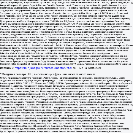
пресса, Возрождение, Всеукраинский духовный центр , Риддл, Русский антивоенный комитет в Швеции, Проект Медуза, Фонд
Андрея Сахарова, Форум свободной России, Лига Свободных Наций, Transparеncy International, Форум Свободных Народов
ПостРоссии, Солидарность с гражданским движением в России – Solidarus, КрымSOS, Свободный университет, Институт
государственного управления, Форум гражданского общества Россия, Беллона, Союз жителей островов Тисима и Хабомаи,
Съезд народных депутатов, Гринпис Интернешнл, Фонд борьбы с коррупцией Инк, Завет церквей TCCN, Агора, Всемирный
фонд природы, BDR Novaja Gazeta-Europe, Алтай проект, Образовательный дом прав человека Чернигов, Фонд Дом Прав
Человека, Белорусский дом прав человека имени Бориса Звозскова, Дом прав человека Тбилиси, Дом прав человека Ереван,
Дом прав человека Крым, Центр дикого лосося, TVR Studios, ТВ Дождь, Центр европейских исследований им Вилфрида
Мартенса, Сетевое объединение журналистов расследователей, АЛЛАТРА, За свободную Россию, Свободная Бурятия, Uralic,
UnKremlin, Международная федерация транспортных рабочих, ИстЧам Финланд, Гудзоновский институт, Фонд Демократического
Развития, Комитет-2024, Центрально-Европейский университет, Центр восточноевропейских и международных исследований,
Общество Сторожевой башни, Библии и трактатов Свидетелей Иеговы, Гражданский Совет, Центр анализа европейской
политики, Академическая сеть Восточная Европа, Российский комитет действия, РЭНД корпорейшн, Русская Америка за
демократию в России, Настоящая Россия, Глобальная сеть журналистов-расследователей, Служба поддержки, Свободная
Россия Берлин, Свободная Россия Северный Рейн-Вестфалия, Фонд глобальной помощи, Антивоенный комитет России, Russie-
Libertes, La Asocicion de Rusos Libres, Союз за возвращение Северных территорий, Крымскотатарский Ресурсный Центр,
Глобальный союз IndustriALL, Russian Election Monitor, Article 19, Мнение медиа, Федерация анархического черного креста, Радио
Свободная Европа, Германское общество изучения Восточной Европы, Фонд имени Фридриха Эберта, XZ gGmbH, Мобильная
академия поддержки гендерной демократии и миротворчества, Форум имени Льва Копелева, American Councils for International
Education, Cultural Vistas, Institute of International Education, Антивоенное движение Антальи, Открытый диалог, Школа
международных отношений и государственной политики им Питера Мунка, Российско-канадский демократический альянс,
Школа международных отношений им Нормана Патерсона, Центр Гражданских Свобод, Фонд Бориса Немцова за Свободу,
Фонд имени Фридриха Науманна за свободу, Феминистское антивоенное сопротивление, Комитет независимости Ингушетии,
Прометей, Stop Occupation of Karelia, Вернись живым, Фридом Хаус, СОТА медиа, Либерально-демократическая Лига Украины
Источник:
https://minjust.gov.ru/ru/documents/7756/
данные на
13.05.2024
* Сведения реестра НКО, выполняющих функции иностранного агента:
Лилит, Правозащитная группа Гражданин.Армия.Право, Нижегородский центр немецкой и европейской культуры, Центр
гендерных исследований, Фонд защиты прав граждан Штаб, Институт права и публичной политики, Фонд борьбы с коррупцией,
Альянс врачей, НАСИЛИЮ.НЕТ, Мы против СПИДа, СВЕЧА, Гуманитарное действие, Открытый Петербург, Лига Избирателей,
Правовая инициатива, Гражданский Союз, Хасдей Ерушалаим, Центр поддержки и содействия развитию средств массовой
информации, Горячая Линия, В защиту прав заключенных, Институт глобализации и социальных движений, Центр социально-
информационных инициатив Действие, Благотворительный фонд охраны здоровья и защиты прав граждан, Благотворительный
фонд помощи осужденным и их семьям, Фонд Тольятти, Новое время, Серебряная тайга, Так-Так-Так, Сова, центр Анна, Проект
Апрель, Самарская губерния, Эра здоровья, Мемориал, Аналитический Центр Юрия Левады, Издательство Парк Гагарина,
Фонд имени Андрея Рылькова, Сфера, Центр СИБАЛЬТ, Уральская правозащитная группа, Женщины Евразии, Институт прав
человека, Фонд защиты гласности, Российский исследовательский центр по правам человека, Дальневосточный центр развития
гражданских инициатив и социального партнерства, Гражданское действие, Центр независимых социологических исследований,
Сутяжник, АКАДЕМИЯ ПО ПРАВАМ ЧЕЛОВЕКА, Центр развития некоммерческих организаций, Частное учреждение в
Калининграде Совета Министров северных стран, Гражданское содействие, Трансперенси Интернешнл-Р, Центр Защиты Прав
Средств Массовой Информации, Институт развития прессы - Сибирь, Частное учреждение в Санкт-Петербурге Совета
Министров Северных Стран, Фонд поддержки свободы прессы, Гражданский контроль, Человек и Закон, Общественная
комиссия по сохранению наследия академика Сахарова, Информационное агентство МЕМО. РУ, Институт региональной
прессы, Институт Развития Свободы Информации, Экозащита!-Женсовет, Общественный вердикт, Евразийская
антимонопольная ассоциация, Бедушев Петр Петрович, Дзугкоева Регина Николаевна, Кривенко Сергей Владимирович,
Милославский Павел Юрьевич, Шнырова Ольга Вадимовна, Чанышева Лилия Айратовна, Сидорович Ольга Борисовна,
Туровский Александр Алексеевич, Васильева Анастасия Евгеньевна, Ривина Анна Валерьевна, Бойко Анатолий Николаевич,
Дугин Сергей Георгиевич, Пивоваров Андрей Сергеевич, Аверин Виталий Евгеньевич, Барахоев Магомед Бекханович,