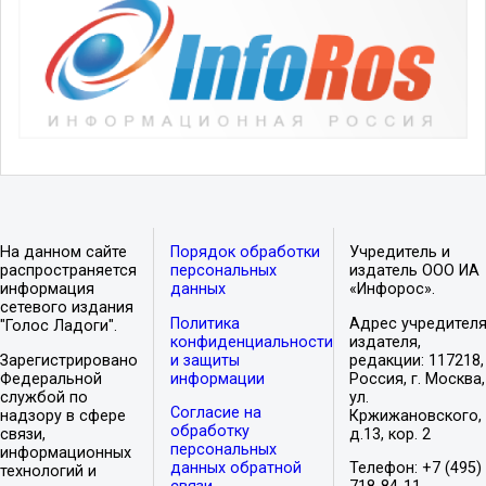
На данном сайте
Порядок обработки
Учредитель и
распространяется
персональных
издатель ООО ИА
информация
данных
«Инфорос».
сетевого издания
Политика
Адрес учредителя
"Голос Ладоги".
конфиденциальности
издателя,
Зарегистрировано
и защиты
редакции: 117218,
Федеральной
информации
Россия, г. Москва,
службой по
ул.
Согласие на
надзору в сфере
Кржижановского,
обработку
связи,
д.13, кор. 2
персональных
информационных
данных обратной
Телефон: +7 (495)
технологий и