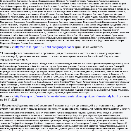
Шарипков Олег Викторович, Мошель Ирина Ароновна, Шведов Григорий Сергеевич, Пономарев Лев Александрович,
Каргалицкий Борис Юльевич, Созаев Валерий Валерьевич, Исламов Тимур Рифгатович, Романова Ольга Евгеньевна, Щаров
Сергей Алексадрович, Цирульников Борис Альбертович, Гасан Ольга Павловна, Паутов Юрий Анатольевич, Верховский
Александр Маркович, Пислакова-Паркер Марина Петровна, Кочеткова Татьяна Владимировна, Чуркина Наталья Валерьевна,
Акимова Татьяна Николаевна, Золотарева Екатерина Александровна, Рачинский Ян Збигневич, Жемкова Елена Борисовна,
Гудков Лев Дмитриевич, Илларионова Юлия Юрьевна, Саранг Анна Васильевна, Захарова Светлана Сергеевна, Аверин
Владимир Анатольевич, Щур Татьяна Михайловна, Щур Николай Алексеевич, Блинушов Андрей Юрьевич, Мосин Алексей
Геннадьевич, Гефтер Валентин Михайлович, Симонов Алексей Кириллович, Флиге Ирина Анатольевна, Мельникова Валентина
Дмитриевна, Вититинова Елена Владимировна, Баженова Светлана Куприяновна, Максимов Сергей Владимирович, Беляев
Сергей Иванович, Голубева Елена Николаевна, Ганнушкина Светлана Алексеевна, Закс Елена Владимировна, Буртина Елена
Юрьевна, Гендель Людмила Залмановна, Кокорина Екатерина Алексеевна, Шуманов Илья Вячеславович, Арапова Галина
Юрьевна, Свечников Анатолий Мариевич, Прохоров Вадим Юрьевич, Шахова Елена Владимировна, Подузов Сергей
Васильевич, Протасова Ирина Вячеславовна, Литинский Леонид Борисович, Лукашевский Сергей Маркович, Бахмин Вячеслав
Иванович, Шабад Анатолий Ефимович, Сухих Дарья Николаевна, Орлов Олег Петрович, Добровольская Анна Дмитриевна,
Королева Александра Евгеньевна, Смирнов Владимир Александрович, Вицин Сергей Ефимович, Золотухин Борис Андреевич,
Левинсон Лев Семенович, Локшина Татьяна Иосифовна, Орлов Олег Петрович, Полякова Мара Федоровна, Резник Генри
Маркович, Захаров Герман Константинович
Источник:
http://unro.minjust.ru/NKOForeignAgent.aspx
данные на
24.03.2022
* Единый федеральный список организаций, в том числе иностранных и международных
организаций, признанных в соответствии с законодательством Российской Федерации
террористическими:
Высший военный Маджлисуль Шура Объединенных сил моджахедов Кавказа, Конгресс народов Ичкерии и Дагестана, База,
Асбат аль-Ансар, Священная война, Исламская группа, Братья-мусульмане, Партия исламского освобождения, Лашкар-И-
Тайба, Исламская группа, Движение Талибан, Исламская партия Туркестана, Общество социальных реформ, Общество
возрождения исламского наследия, Дом двух святых, Джунд аш-Шам, Исламский джихад, Аль-Каида, Имарат Кавказ, АБТО,
Правый сектор, Исламское государство, Джабха аль-Нусра ли-Ахль аш-Шам, Народное ополчение имени К. Минина и Д.
Пожарского, Аджр от Аллаха Субхану уа Тагьаля SHAM, АУМ Синрике, Муджахеды джамаата Ат-Тавхида Валь-Джихад,
Чистопольский Джамаат, Рохнамо ба суи давлати исломи, Террористическое сообщество Сеть, Катиба Таухид валь-Джихад,
Хайят Тахрир аш-Шам, Ахлю Сунна Валь Джамаа, National Socialism/White Power, Артподготовка, Религиозная группа “Джамаат
“Красный пахарь”, Колумбайн, Хатлонский джамаат, Мусульманская религиозная группа п. Кушкуль г. Оренбург, Крымско-
татарский добровольческий батальон имени Номана Челебиджихана, Азов, Партия исламского возрождения Таджикистана,
Народная самооборона, Дуббайский джамаат, московская ячейка, Батал-Хаджи Белхороев, Маньяки Культ Убийц, Молодёжь
Которая Улыбается, Легион Свобода России, Айдар, Русский добровольческий корпус
Источник:
http://nac.gov.ru/terroristicheskie-i-ekstremistskie-organizacii-i-materialy.html
данные
на
16.11.2023
* Перечень общественных объединений и религиозных организаций в отношении которых
судом принято вступившее в законную силу решение о ликвидации или запрете деятельности:
Национал-большевистская партия, ВЕК РА, Рада земли Кубанской Духовно Родовой Державы Русь, Община Духовного
Управления Асгардской Веси Беловодья, Славянская Община Капища Веды Перуна, Мужская Духовная Семинария
Староверов-Инглингов, Нурджулар, К Богодержавию, Таблиги Джамаат, Свидетели Иеговы, Русское национальное единство,
Национал-социалистическое общество, Джамаат мувахидов, Объединенный Вилайат Кабарды, Балкарии и Карачая, Союз
славян, Ат-Такфир Валь-Хиджра, Пит Буль, Национал-социалистическая рабочая партия России, Славянский союз, Формат-18,
Благородный Орден Дьявола, Армия воли народа, Национальная Социалистическая Инициатива города Череповца, Духовно-
Родовая Держава Русь, Русское национальное единство, Древнерусской Инглистической церкви Православных Староверов-