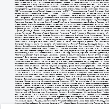
Источник:
https://minjust.gov.ru/uploaded/files/reestr-inostrannyih-agentov-22-03-202