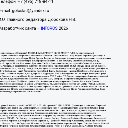
Телефон: +7 (495) 718-84-11
E-mail: goloslad@yandex.ru
И.О. главного редактора Дорохова Н.В.
Разработчик сайта –
INFOROS
2026
нститут Международных Отношений, MEDIA DEVELOPMENT INVESTMENT FUND, Международный
ий, Германский фонд Маршалла Соединенных Штатов, Тихоокеанский центр защиты окружающей среды и
о извлечения органов, Фалунь Дафа, Друзья Фалуньгун, Фалуньгун, Коалиция по расследованию преследования
орум русскоязычных европейцев, Немецко-русский обмен, Бард колледж, Европейский выбор, Фонд
нской Церкви, Новое Поколение, Духовное Учебное Заведение Международный Библейский Колледж,
Ассоциация развития журналистики, IStories fonds, Королевский Институт Международных Отношений,
украинский конгресс, Институт Макдональда-Лорье, Украинская национальная федерация Канады, Декабристы,
а Свободных Наций, Transparеncy International, Форум Свободных Народов ПостРоссии, Солидарность с
татов, Гринпис Интернешнл, Фонд борьбы с коррупцией Инк, Завет церквей TCCN, Агора, Всемирный фонд
н, Дом прав человека Крым, Центр дикого лосося, TVR Studios, ТВ Дождь, Центр европейских исследований
ут, Фонд Демократического Развития, Комитет-2024, Центрально-Европейский университет, Центр
комитет действия, РЭНД корпорейшн, Русская Америка за демократию в России, Настоящая Россия,
Libres, Союз за возвращение Северных территорий, Крымскотатарский Ресурсный Центр, Глобальный союз
демия поддержки гендерной демократии и миротворчества, Форум имени Льва Копелева, American Councils for
атический альянс, Школа международных отношений им Нормана Патерсона, Центр Гражданских Свобод, Фонд
иберально-демократическая Лига Украины
 коррупцией, Альянс врачей, НАСИЛИЮ.НЕТ, Мы против СПИДа, СВЕЧА, Гуманитарное действие, Открытый
 социальных движений, Центр социально-информационных инициатив Действие, Благотворительный фонд
Мемориал, Аналитический Центр Юрия Левады, Издательство Парк Гагарина, Фонд имени Андрея Рылькова,
циатив и социального партнерства, Гражданское действие, Центр независимых социологических
 Центр Защиты Прав Средств Массовой Информации, Институт развития прессы - Сибирь, Частное
ентство МЕМО. РУ, Институт региональной прессы, Институт Развития Свободы Информации, Экозащита!-
 Лилия Айратовна, Сидорович Ольга Борисовна, Туровский Александр Алексеевич, Васильева Анастасия
а, Шведов Григорий Сергеевич, Пономарев Лев Александрович, Каргалицкий Борис Юльевич, Созаев Валерий
 Марина Петровна, Кочеткова Татьяна Владимировна, Чуркина Наталья Валерьевна, Акимова Татьяна