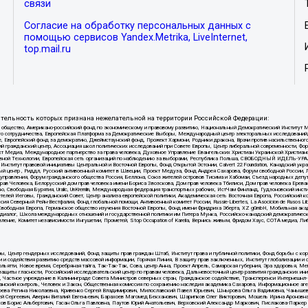
связи
Согласие на обработку персональных данных с
помощью сервисов Yandex.Metrika, LiveInternet,
top.mail.ru
тельность которых признана нежелательной на территории Российской Федерации:
ытое общество, Американо-российский фонд по экономическому и правовому развитию, Национальный Демократический И
ного сотрудничества, Европейская Платформа за Демократические Выборы, Международный центр электоральных исследован
е, Европейский фонд за демократию, Джеймстаунский фонд, Прожект Хармони, Родники дракона, Врачи против насильственног
ий гражданский центр, Ассоциация школ политических исследований при Совете Европы, Центр либеральной современности, Ф
кт Медиа, Международное партнерство за права человека, Духовное Управление Евангельских Христиан Украинской Христиа
вной Технологии, Европейская сеть организаций по наблюдению за выборами, Республика Польша, СВОБОДНЫЙ ИДЕЛЬ-УРАЛ, 
r, Институт правовой инициативы Центральной и Восточной Европы, Фонд Открытой Эстонии, Calvert 22 Foundation, Канадский 
центр , Риддл, Русский антивоенный комитет в Швеции, Проект Медуза, Фонд Андрея Сахарова, Форум свободной России, Лиг
 управления, Форум гражданского общества Россия, Беллона, Союз жителей островов Тисима и Хабомаи, Съезд народных депу
Прав Человека, Белорусский дом прав человека имени Бориса Звозскова, Дом прав человека Тбилиси, Дом прав человека Ерева
вободная Бурятия, Uralic, UnKremlin, Международная федерация транспортных рабочих, ИстЧам Финланд, Гудзоновский инстит
телей Иеговы, Гражданский Совет, Центр анализа европейской политики, Академическая сеть Восточная Европа, Российский 
ия Северный Рейн-Вестфалия, Фонд глобальной помощи, Антивоенный комитет России, Russie-Libertes, La Asocicion de Rusos 
Радио Свободная Европа, Германское общество изучения Восточной Европы, Фонд имени Фридриха Эберта, XZ gGmbH, Мобильная ака
льи, Открытый диалог, Школа международных отношений и государственной политики им Питера Мунка, Российско-канадский демокр
ение, Комитет независимости Ингушетии, Прометей, Stop Occupation of Karelia, Вернись живым, Фридом Хаус, СОТА медиа, Л
уры, Центр гендерных исследований, Фонд защиты прав граждан Штаб, Институт права и публичной политики, Фонд борьбы с
 и содействия развитию средств массовой информации, Горячая Линия, В защиту прав заключенных, Институт глобализации и
ьятти, Новое время, Серебряная тайга, Так-Так-Так, Сова, центр Анна, Проект Апрель, Самарская губерния, Эра здоровья, 
ащиты гласности, Российский исследовательский центр по правам человека, Дальневосточный центр развития гражданских ини
стное учреждение в Калининграде Совета Министров северных стран, Гражданское содействие, Трансперенси Интернешнл-Р,
нский контроль, Человек и Закон, Общественная комиссия по сохранению наследия академика Сахарова, Информационное аг
коева Регина Николаевна, Кривенко Сергей Владимирович, Милославский Павел Юрьевич, Шнырова Ольга Вадимовна, Чанышева
рей Сергеевич, Аверин Виталий Евгеньевич, Барахоев Магомед Бекханович, Шарипков Олег Викторович, Мошель Ирина Ароновн
ков Борис Альбертович, Гасан Ольга Павловна, Паутов Юрий Анатольевич, Верховский Александр Маркович, Пислакова-Паркер