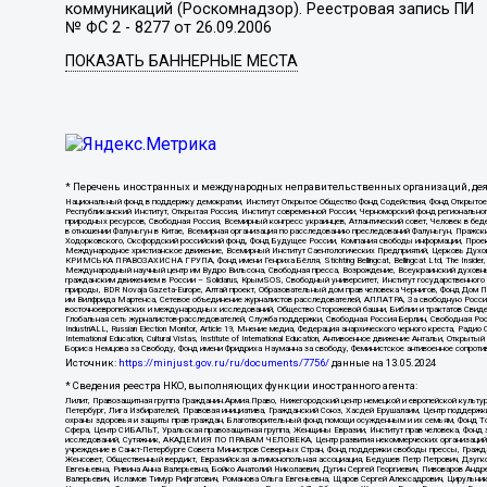
коммуникаций (Роскомнадзор). Реестровая запись ПИ
№ ФС 2 - 8277 от 26.09.2006
ПОКАЗАТЬ БАННЕРНЫЕ МЕСТА
* Перечень иностранных и международных неправительственных организаций, дея
Национальный фонд в поддержку демократии, Институт Открытое Общество Фонд Содействия, Фонд Откр
Республиканский Институт, Открытая Россия, Институт современной России, Черноморский фонд региональ
природных ресурсов, Свободная Россия, Всемирный конгресс украинцев, Атлантический совет, Человек в бед
в отношении Фалуньгун в Китае, Всемирная организация по расследованию преследований Фалуньгун, Пражск
Ходорковского, Оксфордский российский фонд, Фонд Будущее России, Компания свободы информации, Прое
Международное христианское движение, Всемирный Институт Саентологических Предприятий, Церковь Духо
КРИМСЬКА ПРАВОЗАХИСНА ГРУПА, Фонд имени Генриха Бёлля, Stichting Bellingcat, Bellingcat Ltd, The Inside
Международный научный центр им Вудро Вильсона, Свободная пресса, Возрождение, Всеукраинский духовный 
гражданским движением в России – Solidarus, КрымSOS, Свободный университет, Институт государственного
природы, BDR Novaja Gazeta-Europe, Алтай проект, Образовательный дом прав человека Чернигов, Фонд Дом 
им Вилфрида Мартенса, Сетевое объединение журналистов расследователей, АЛЛАТРА, За свободную Россию, С
восточноевропейских и международных исследований, Общество Сторожевой башни, Библии и трактатов Свиде
Глобальная сеть журналистов-расследователей, Служба поддержки, Свободная Россия Берлин, Свободная Росс
IndustriALL, Russian Election Monitor, Article 19, Мнение медиа, Федерация анархического черного креста, 
International Education, Cultural Vistas, Institute of International Education, Антивоенное движение Анта
Бориса Немцова за Свободу, Фонд имени Фридриха Науманна за свободу, Феминистское антивоенное сопротивл
Источник:
https://minjust.gov.ru/ru/documents/7756/
данные на
13.05.2024
* Сведения реестра НКО, выполняющих функции иностранного агента:
Лилит, Правозащитная группа Гражданин.Армия.Право, Нижегородский центр немецкой и европейской культ
Петербург, Лига Избирателей, Правовая инициатива, Гражданский Союз, Хасдей Ерушалаим, Центр поддержки
охраны здоровья и защиты прав граждан, Благотворительный фонд помощи осужденным и их семьям, Фонд Тол
Сфера, Центр СИБАЛЬТ, Уральская правозащитная группа, Женщины Евразии, Институт прав человека, Фонд з
исследований, Сутяжник, АКАДЕМИЯ ПО ПРАВАМ ЧЕЛОВЕКА, Центр развития некоммерческих организаций, Ча
учреждение в Санкт-Петербурге Совета Министров Северных Стран, Фонд поддержки свободы прессы, Гражда
Женсовет, Общественный вердикт, Евразийская антимонопольная ассоциация, Бедушев Петр Петрович, Дзуг
Евгеньевна, Ривина Анна Валерьевна, Бойко Анатолий Николаевич, Дугин Сергей Георгиевич, Пивоваров Анд
Валерьевич, Исламов Тимур Рифгатович, Романова Ольга Евгеньевна, Щаров Сергей Алексадрович, Цирульни