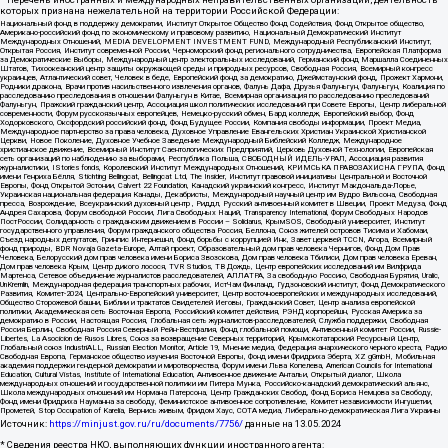
которых признана нежелательной на территории Российской Федерации:
Национальный фонд в поддержку демократии, Институт Открытое Общество Фонд Содействия, Фонд Открытое общество,
Американо-российский фонд по экономическому и правовому развитию, Национальный Демократический Институт
Международных Отношений, MEDIA DEVELOPMENT INVESTMENT FUND, Международный Республиканский Институт,
Открытая Россия, Институт современной России, Черноморский фонд регионального сотрудничества, Европейская Платформа
за Демократические Выборы, Международный центр электоральных исследований, Германский фонд Маршалла Соединенных
Штатов, Тихоокеанский центр защиты окружающей среды и природных ресурсов, Свободная Россия, Всемирный конгресс
украинцев, Атлантический совет, Человек в беде, Европейский фонд за демократию, Джеймстаунский фонд, Прожект Хармони,
Родники дракона, Врачи против насильственного извлечения органов, Фалунь Дафа, Друзья Фалуньгун, Фалуньгун, Коалиция по
расследованию преследования в отношении Фалуньгун в Китае, Всемирная организация по расследованию преследований
Фалуньгун, Пражский гражданский центр, Ассоциация школ политических исследований при Совете Европы, Центр либеральной
современности, Форум русскоязычных европейцев, Немецко-русский обмен, Бард колледж, Европейский выбор, Фонд
Ходорковского, Оксфордский российский фонд, Фонд Будущее России, Компания свободы информации, Проект Медиа,
Международное партнерство за права человека, Духовное Управление Евангельских Христиан Украинской Христианской
Церкви, Новое Поколение, Духовное Учебное Заведение Международный Библейский Колледж, Международное
христианское движение, Всемирный Институт Саентологических Предприятий, Церковь Духовной Технологии, Европейская
сеть организаций по наблюдению за выборами, Республика Польша, СВОБОДНЫЙ ИДЕЛЬ-УРАЛ, Ассоциация развития
журналистики, IStories fonds, Королевский Институт Международных Отношений, КРИМСЬКА ПРАВОЗАХИСНА ГРУПА, Фонд
имени Генриха Бёлля, Stichting Bellingcat, Bellingcat Ltd, The Insider, Институт правовой инициативы Центральной и Восточной
Европы, Фонд Открытой Эстонии, Calvert 22 Foundation, Канадский украинский конгресс, Институт Макдональда-Лорье,
Украинская национальная федерация Канады, Декабристы, Международный научный центр им Вудро Вильсона, Свободная
пресса, Возрождение, Всеукраинский духовный центр , Риддл, Русский антивоенный комитет в Швеции, Проект Медуза, Фонд
Андрея Сахарова, Форум свободной России, Лига Свободных Наций, Transparеncy International, Форум Свободных Народов
ПостРоссии, Солидарность с гражданским движением в России – Solidarus, КрымSOS, Свободный университет, Институт
государственного управления, Форум гражданского общества Россия, Беллона, Союз жителей островов Тисима и Хабомаи,
Съезд народных депутатов, Гринпис Интернешнл, Фонд борьбы с коррупцией Инк, Завет церквей TCCN, Агора, Всемирный
фонд природы, BDR Novaja Gazeta-Europe, Алтай проект, Образовательный дом прав человека Чернигов, Фонд Дом Прав
Человека, Белорусский дом прав человека имени Бориса Звозскова, Дом прав человека Тбилиси, Дом прав человека Ереван,
Дом прав человека Крым, Центр дикого лосося, TVR Studios, ТВ Дождь, Центр европейских исследований им Вилфрида
Мартенса, Сетевое объединение журналистов расследователей, АЛЛАТРА, За свободную Россию, Свободная Бурятия, Uralic,
UnKremlin, Международная федерация транспортных рабочих, ИстЧам Финланд, Гудзоновский институт, Фонд Демократического
Развития, Комитет-2024, Центрально-Европейский университет, Центр восточноевропейских и международных исследований,
Общество Сторожевой башни, Библии и трактатов Свидетелей Иеговы, Гражданский Совет, Центр анализа европейской
политики, Академическая сеть Восточная Европа, Российский комитет действия, РЭНД корпорейшн, Русская Америка за
демократию в России, Настоящая Россия, Глобальная сеть журналистов-расследователей, Служба поддержки, Свободная
Россия Берлин, Свободная Россия Северный Рейн-Вестфалия, Фонд глобальной помощи, Антивоенный комитет России, Russie-
Libertes, La Asocicion de Rusos Libres, Союз за возвращение Северных территорий, Крымскотатарский Ресурсный Центр,
Глобальный союз IndustriALL, Russian Election Monitor, Article 19, Мнение медиа, Федерация анархического черного креста, Радио
Свободная Европа, Германское общество изучения Восточной Европы, Фонд имени Фридриха Эберта, XZ gGmbH, Мобильная
академия поддержки гендерной демократии и миротворчества, Форум имени Льва Копелева, American Councils for International
Education, Cultural Vistas, Institute of International Education, Антивоенное движение Антальи, Открытый диалог, Школа
международных отношений и государственной политики им Питера Мунка, Российско-канадский демократический альянс,
Школа международных отношений им Нормана Патерсона, Центр Гражданских Свобод, Фонд Бориса Немцова за Свободу,
Фонд имени Фридриха Науманна за свободу, Феминистское антивоенное сопротивление, Комитет независимости Ингушетии,
Прометей, Stop Occupation of Karelia, Вернись живым, Фридом Хаус, СОТА медиа, Либерально-демократическая Лига Украины
Источник:
https://minjust.gov.ru/ru/documents/7756/
данные на
13.05.2024
* Сведения реестра НКО, выполняющих функции иностранного агента: