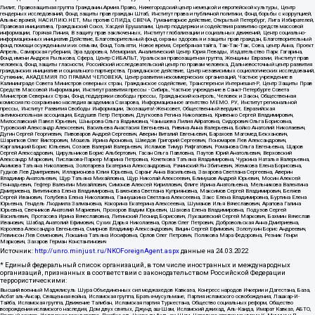
Лилит, Правозащитная группа Гражданин.Армия.Право, Нижегородский центр немецкой и европейской культуры, Центр
гендерных исследований, Фонд защиты прав граждан Штаб, Институт права и публичной политики, Фонд борьбы с коррупцией,
Альянс врачей, НАСИЛИЮ.НЕТ, Мы против СПИДа, СВЕЧА, Гуманитарное действие, Открытый Петербург, Лига Избирателей,
Правовая инициатива, Гражданский Союз, Хасдей Ерушалаим, Центр поддержки и содействия развитию средств массовой
информации, Горячая Линия, В защиту прав заключенных, Институт глобализации и социальных движений, Центр социально-
информационных инициатив Действие, Благотворительный фонд охраны здоровья и защиты прав граждан, Благотворительный
фонд помощи осужденным и их семьям, Фонд Тольятти, Новое время, Серебряная тайга, Так-Так-Так, Сова, центр Анна, Проект
Апрель, Самарская губерния, Эра здоровья, Мемориал, Аналитический Центр Юрия Левады, Издательство Парк Гагарина,
Фонд имени Андрея Рылькова, Сфера, Центр СИБАЛЬТ, Уральская правозащитная группа, Женщины Евразии, Институт прав
человека, Фонд защиты гласности, Российский исследовательский центр по правам человека, Дальневосточный центр развития
гражданских инициатив и социального партнерства, Гражданское действие, Центр независимых социологических исследований,
Сутяжник, АКАДЕМИЯ ПО ПРАВАМ ЧЕЛОВЕКА, Центр развития некоммерческих организаций, Частное учреждение в
Калининграде Совета Министров северных стран, Гражданское содействие, Трансперенси Интернешнл-Р, Центр Защиты Прав
Средств Массовой Информации, Институт развития прессы - Сибирь, Частное учреждение в Санкт-Петербурге Совета
Министров Северных Стран, Фонд поддержки свободы прессы, Гражданский контроль, Человек и Закон, Общественная
комиссия по сохранению наследия академика Сахарова, Информационное агентство МЕМО. РУ, Институт региональной
прессы, Институт Развития Свободы Информации, Экозащита!-Женсовет, Общественный вердикт, Евразийская
антимонопольная ассоциация, Бедушев Петр Петрович, Дзугкоева Регина Николаевна, Кривенко Сергей Владимирович,
Милославский Павел Юрьевич, Шнырова Ольга Вадимовна, Чанышева Лилия Айратовна, Сидорович Ольга Борисовна,
Туровский Александр Алексеевич, Васильева Анастасия Евгеньевна, Ривина Анна Валерьевна, Бойко Анатолий Николаевич,
Дугин Сергей Георгиевич, Пивоваров Андрей Сергеевич, Аверин Виталий Евгеньевич, Барахоев Магомед Бекханович,
Шарипков Олег Викторович, Мошель Ирина Ароновна, Шведов Григорий Сергеевич, Пономарев Лев Александрович,
Каргалицкий Борис Юльевич, Созаев Валерий Валерьевич, Исламов Тимур Рифгатович, Романова Ольга Евгеньевна, Щаров
Сергей Алексадрович, Цирульников Борис Альбертович, Гасан Ольга Павловна, Паутов Юрий Анатольевич, Верховский
Александр Маркович, Пислакова-Паркер Марина Петровна, Кочеткова Татьяна Владимировна, Чуркина Наталья Валерьевна,
Акимова Татьяна Николаевна, Золотарева Екатерина Александровна, Рачинский Ян Збигневич, Жемкова Елена Борисовна,
Гудков Лев Дмитриевич, Илларионова Юлия Юрьевна, Саранг Анна Васильевна, Захарова Светлана Сергеевна, Аверин
Владимир Анатольевич, Щур Татьяна Михайловна, Щур Николай Алексеевич, Блинушов Андрей Юрьевич, Мосин Алексей
Геннадьевич, Гефтер Валентин Михайлович, Симонов Алексей Кириллович, Флиге Ирина Анатольевна, Мельникова Валентина
Дмитриевна, Вититинова Елена Владимировна, Баженова Светлана Куприяновна, Максимов Сергей Владимирович, Беляев
Сергей Иванович, Голубева Елена Николаевна, Ганнушкина Светлана Алексеевна, Закс Елена Владимировна, Буртина Елена
Юрьевна, Гендель Людмила Залмановна, Кокорина Екатерина Алексеевна, Шуманов Илья Вячеславович, Арапова Галина
Юрьевна, Свечников Анатолий Мариевич, Прохоров Вадим Юрьевич, Шахова Елена Владимировна, Подузов Сергей
Васильевич, Протасова Ирина Вячеславовна, Литинский Леонид Борисович, Лукашевский Сергей Маркович, Бахмин Вячеслав
Иванович, Шабад Анатолий Ефимович, Сухих Дарья Николаевна, Орлов Олег Петрович, Добровольская Анна Дмитриевна,
Королева Александра Евгеньевна, Смирнов Владимир Александрович, Вицин Сергей Ефимович, Золотухин Борис Андреевич,
Левинсон Лев Семенович, Локшина Татьяна Иосифовна, Орлов Олег Петрович, Полякова Мара Федоровна, Резник Генри
Маркович, Захаров Герман Константинович
Источник:
http://unro.minjust.ru/NKOForeignAgent.aspx
данные на
24.03.2022
* Единый федеральный список организаций, в том числе иностранных и международных
организаций, признанных в соответствии с законодательством Российской Федерации
террористическими:
Высший военный Маджлисуль Шура Объединенных сил моджахедов Кавказа, Конгресс народов Ичкерии и Дагестана, База,
Асбат аль-Ансар, Священная война, Исламская группа, Братья-мусульмане, Партия исламского освобождения, Лашкар-И-
Тайба, Исламская группа, Движение Талибан, Исламская партия Туркестана, Общество социальных реформ, Общество
возрождения исламского наследия, Дом двух святых, Джунд аш-Шам, Исламский джихад, Аль-Каида, Имарат Кавказ, АБТО,