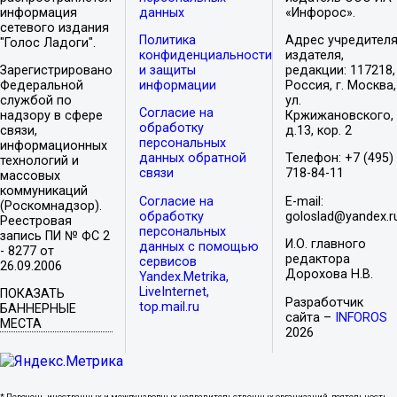
информация
данных
«Инфорос».
сетевого издания
Политика
Адрес учредителя
"Голос Ладоги".
конфиденциальности
издателя,
Зарегистрировано
и защиты
редакции: 117218,
Федеральной
информации
Россия, г. Москва,
службой по
ул.
Согласие на
надзору в сфере
Кржижановского,
обработку
связи,
д.13, кор. 2
персональных
информационных
данных обратной
Телефон: +7 (495)
технологий и
связи
718-84-11
массовых
коммуникаций
Согласие на
E-mail:
(Роскомнадзор).
обработку
goloslad@yandex.r
Реестровая
персональных
запись ПИ № ФС 2
И.О. главного
данных с помощью
- 8277 от
редактора
сервисов
26.09.2006
Дорохова Н.В.
Yandex.Metrika,
LiveInternet,
ПОКАЗАТЬ
Разработчик
top.mail.ru
БАННЕРНЫЕ
сайта –
INFOROS
МЕСТА
2026
* Перечень иностранных и международных неправительственных организаций, деятельность