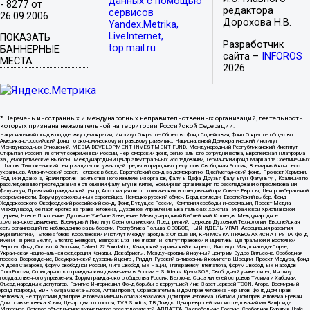
данных с помощью
- 8277 от
редактора
сервисов
26.09.2006
Дорохова Н.В.
Yandex.Metrika,
LiveInternet,
ПОКАЗАТЬ
Разработчик
top.mail.ru
БАННЕРНЫЕ
сайта –
INFOROS
МЕСТА
2026
* Перечень иностранных и международных неправительственных организаций, деятельность
которых признана нежелательной на территории Российской Федерации:
Национальный фонд в поддержку демократии, Институт Открытое Общество Фонд Содействия, Фонд Открытое общество,
Американо-российский фонд по экономическому и правовому развитию, Национальный Демократический Институт
Международных Отношений, MEDIA DEVELOPMENT INVESTMENT FUND, Международный Республиканский Институт,
Открытая Россия, Институт современной России, Черноморский фонд регионального сотрудничества, Европейская Платформа
за Демократические Выборы, Международный центр электоральных исследований, Германский фонд Маршалла Соединенных
Штатов, Тихоокеанский центр защиты окружающей среды и природных ресурсов, Свободная Россия, Всемирный конгресс
украинцев, Атлантический совет, Человек в беде, Европейский фонд за демократию, Джеймстаунский фонд, Прожект Хармони,
Родники дракона, Врачи против насильственного извлечения органов, Фалунь Дафа, Друзья Фалуньгун, Фалуньгун, Коалиция по
расследованию преследования в отношении Фалуньгун в Китае, Всемирная организация по расследованию преследований
Фалуньгун, Пражский гражданский центр, Ассоциация школ политических исследований при Совете Европы, Центр либеральной
современности, Форум русскоязычных европейцев, Немецко-русский обмен, Бард колледж, Европейский выбор, Фонд
Ходорковского, Оксфордский российский фонд, Фонд Будущее России, Компания свободы информации, Проект Медиа,
Международное партнерство за права человека, Духовное Управление Евангельских Христиан Украинской Христианской
Церкви, Новое Поколение, Духовное Учебное Заведение Международный Библейский Колледж, Международное
христианское движение, Всемирный Институт Саентологических Предприятий, Церковь Духовной Технологии, Европейская
сеть организаций по наблюдению за выборами, Республика Польша, СВОБОДНЫЙ ИДЕЛЬ-УРАЛ, Ассоциация развития
журналистики, IStories fonds, Королевский Институт Международных Отношений, КРИМСЬКА ПРАВОЗАХИСНА ГРУПА, Фонд
имени Генриха Бёлля, Stichting Bellingcat, Bellingcat Ltd, The Insider, Институт правовой инициативы Центральной и Восточной
Европы, Фонд Открытой Эстонии, Calvert 22 Foundation, Канадский украинский конгресс, Институт Макдональда-Лорье,
Украинская национальная федерация Канады, Декабристы, Международный научный центр им Вудро Вильсона, Свободная
пресса, Возрождение, Всеукраинский духовный центр , Риддл, Русский антивоенный комитет в Швеции, Проект Медуза, Фонд
Андрея Сахарова, Форум свободной России, Лига Свободных Наций, Transparеncy International, Форум Свободных Народов
ПостРоссии, Солидарность с гражданским движением в России – Solidarus, КрымSOS, Свободный университет, Институт
государственного управления, Форум гражданского общества Россия, Беллона, Союз жителей островов Тисима и Хабомаи,
Съезд народных депутатов, Гринпис Интернешнл, Фонд борьбы с коррупцией Инк, Завет церквей TCCN, Агора, Всемирный
фонд природы, BDR Novaja Gazeta-Europe, Алтай проект, Образовательный дом прав человека Чернигов, Фонд Дом Прав
Человека, Белорусский дом прав человека имени Бориса Звозскова, Дом прав человека Тбилиси, Дом прав человека Ереван,
Дом прав человека Крым, Центр дикого лосося, TVR Studios, ТВ Дождь, Центр европейских исследований им Вилфрида
Мартенса, Сетевое объединение журналистов расследователей, АЛЛАТРА, За свободную Россию, Свободная Бурятия, Uralic,