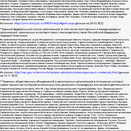
Сергей Иванович, Голубева Елена Николаевна, Ганнушкина Светлана Алексеевна, Закс Елена Владимировна, Буртина Елена
Юрьевна, Гендель Людмила Залмановна, Кокорина Екатерина Алексеевна, Шуманов Илья Вячеславович, Арапова Галина
Юрьевна, Свечников Анатолий Мариевич, Прохоров Вадим Юрьевич, Шахова Елена Владимировна, Подузов Сергей
Васильевич, Протасова Ирина Вячеславовна, Литинский Леонид Борисович, Лукашевский Сергей Маркович, Бахмин Вячеслав
Иванович, Шабад Анатолий Ефимович, Сухих Дарья Николаевна, Орлов Олег Петрович, Добровольская Анна Дмитриевна,
Королева Александра Евгеньевна, Смирнов Владимир Александрович, Вицин Сергей Ефимович, Золотухин Борис Андреевич,
Левинсон Лев Семенович, Локшина Татьяна Иосифовна, Орлов Олег Петрович, Полякова Мара Федоровна, Резник Генри
Маркович, Захаров Герман Константинович
Источник:
http://unro.minjust.ru/NKOForeignAgent.aspx
данные на
24.03.2022
* Единый федеральный список организаций, в том числе иностранных и международных
организаций, признанных в соответствии с законодательством Российской Федерации
террористическими:
Высший военный Маджлисуль Шура Объединенных сил моджахедов Кавказа, Конгресс народов Ичкерии и Дагестана, База,
Асбат аль-Ансар, Священная война, Исламская группа, Братья-мусульмане, Партия исламского освобождения, Лашкар-И-
Тайба, Исламская группа, Движение Талибан, Исламская партия Туркестана, Общество социальных реформ, Общество
возрождения исламского наследия, Дом двух святых, Джунд аш-Шам, Исламский джихад, Аль-Каида, Имарат Кавказ, АБТО,
Правый сектор, Исламское государство, Джабха аль-Нусра ли-Ахль аш-Шам, Народное ополчение имени К. Минина и Д.
Пожарского, Аджр от Аллаха Субхану уа Тагьаля SHAM, АУМ Синрике, Муджахеды джамаата Ат-Тавхида Валь-Джихад,
Чистопольский Джамаат, Рохнамо ба суи давлати исломи, Террористическое сообщество Сеть, Катиба Таухид валь-Джихад,
Хайят Тахрир аш-Шам, Ахлю Сунна Валь Джамаа, National Socialism/White Power, Артподготовка, Религиозная группа “Джамаат
“Красный пахарь”, Колумбайн, Хатлонский джамаат, Мусульманская религиозная группа п. Кушкуль г. Оренбург, Крымско-
татарский добровольческий батальон имени Номана Челебиджихана, Азов, Партия исламского возрождения Таджикистана,
Народная самооборона, Дуббайский джамаат, московская ячейка, Батал-Хаджи Белхороев, Маньяки Культ Убийц, Молодёжь
Которая Улыбается, Легион Свобода России, Айдар, Русский добровольческий корпус
Источник:
http://nac.gov.ru/terroristicheskie-i-ekstremistskie-organizacii-i-materialy.html
данные
на
16.11.2023
* Перечень общественных объединений и религиозных организаций в отношении которых
судом принято вступившее в законную силу решение о ликвидации или запрете деятельности:
Национал-большевистская партия, ВЕК РА, Рада земли Кубанской Духовно Родовой Державы Русь, Община Духовного
Управления Асгардской Веси Беловодья, Славянская Община Капища Веды Перуна, Мужская Духовная Семинария
Староверов-Инглингов, Нурджулар, К Богодержавию, Таблиги Джамаат, Свидетели Иеговы, Русское национальное единство,
Национал-социалистическое общество, Джамаат мувахидов, Объединенный Вилайат Кабарды, Балкарии и Карачая, Союз
славян, Ат-Такфир Валь-Хиджра, Пит Буль, Национал-социалистическая рабочая партия России, Славянский союз, Формат-18,
Благородный Орден Дьявола, Армия воли народа, Национальная Социалистическая Инициатива города Череповца, Духовно-
Родовая Держава Русь, Русское национальное единство, Древнерусской Инглистической церкви Православных Староверов-
Инглингов, Русский общенациональный союз, Движение против нелегальной иммиграции, Кровь и Честь, О свободе совести и о
религиозных объединениях, Омская организация общественного политического движения Русское национальное единство,
Северное Братство, Клуб Болельщиков Футбольного Клуба Динамо, Файзрахманисты, Мусульманская религиозная организация
п. Боровский, Община Коренного Русского народа Щелковского района, Правый сектор, УНА - УНСО, Украинская
повстанческая армия, Тризуб им. Степана Бандеры, Братство, Белый Крест, Misanthropic division, Религиозное объединение
последователей инглиизма, Народная Социальная Инициатива, TulaSkins, Этнополитическое объединение Русские, Русское
национальное объединение Атака, Мечеть Мирмамеда, Община Коренного Русского народа г. Астрахани, ВОЛЯ, Меджлис
крымскотатарского народа, Рубеж Севера, ТОЙС, О противодействии экстремистской деятельности, РЕВТАТПОД,
Артподготовка, Штольц, В честь иконы Божией Матери Державная, Сектор 16, Независимость, Фирма, Молодежная
правозащитная группа МПГ, Курсом Правды и Единения, Каракольская инициативная группа, Автоград Крю, Союз Славянских