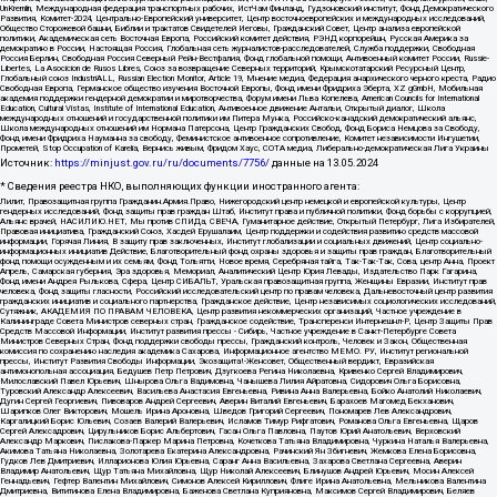
UnKremlin, Международная федерация транспортных рабочих, ИстЧам Финланд, Гудзоновский институт, Фонд Демократического
Развития, Комитет-2024, Центрально-Европейский университет, Центр восточноевропейских и международных исследований,
Общество Сторожевой башни, Библии и трактатов Свидетелей Иеговы, Гражданский Совет, Центр анализа европейской
политики, Академическая сеть Восточная Европа, Российский комитет действия, РЭНД корпорейшн, Русская Америка за
демократию в России, Настоящая Россия, Глобальная сеть журналистов-расследователей, Служба поддержки, Свободная
Россия Берлин, Свободная Россия Северный Рейн-Вестфалия, Фонд глобальной помощи, Антивоенный комитет России, Russie-
Libertes, La Asocicion de Rusos Libres, Союз за возвращение Северных территорий, Крымскотатарский Ресурсный Центр,
Глобальный союз IndustriALL, Russian Election Monitor, Article 19, Мнение медиа, Федерация анархического черного креста, Радио
Свободная Европа, Германское общество изучения Восточной Европы, Фонд имени Фридриха Эберта, XZ gGmbH, Мобильная
академия поддержки гендерной демократии и миротворчества, Форум имени Льва Копелева, American Councils for International
Education, Cultural Vistas, Institute of International Education, Антивоенное движение Антальи, Открытый диалог, Школа
международных отношений и государственной политики им Питера Мунка, Российско-канадский демократический альянс,
Школа международных отношений им Нормана Патерсона, Центр Гражданских Свобод, Фонд Бориса Немцова за Свободу,
Фонд имени Фридриха Науманна за свободу, Феминистское антивоенное сопротивление, Комитет независимости Ингушетии,
Прометей, Stop Occupation of Karelia, Вернись живым, Фридом Хаус, СОТА медиа, Либерально-демократическая Лига Украины
Источник:
https://minjust.gov.ru/ru/documents/7756/
данные на
13.05.2024
* Сведения реестра НКО, выполняющих функции иностранного агента:
Лилит, Правозащитная группа Гражданин.Армия.Право, Нижегородский центр немецкой и европейской культуры, Центр
гендерных исследований, Фонд защиты прав граждан Штаб, Институт права и публичной политики, Фонд борьбы с коррупцией,
Альянс врачей, НАСИЛИЮ.НЕТ, Мы против СПИДа, СВЕЧА, Гуманитарное действие, Открытый Петербург, Лига Избирателей,
Правовая инициатива, Гражданский Союз, Хасдей Ерушалаим, Центр поддержки и содействия развитию средств массовой
информации, Горячая Линия, В защиту прав заключенных, Институт глобализации и социальных движений, Центр социально-
информационных инициатив Действие, Благотворительный фонд охраны здоровья и защиты прав граждан, Благотворительный
фонд помощи осужденным и их семьям, Фонд Тольятти, Новое время, Серебряная тайга, Так-Так-Так, Сова, центр Анна, Проект
Апрель, Самарская губерния, Эра здоровья, Мемориал, Аналитический Центр Юрия Левады, Издательство Парк Гагарина,
Фонд имени Андрея Рылькова, Сфера, Центр СИБАЛЬТ, Уральская правозащитная группа, Женщины Евразии, Институт прав
человека, Фонд защиты гласности, Российский исследовательский центр по правам человека, Дальневосточный центр развития
гражданских инициатив и социального партнерства, Гражданское действие, Центр независимых социологических исследований,
Сутяжник, АКАДЕМИЯ ПО ПРАВАМ ЧЕЛОВЕКА, Центр развития некоммерческих организаций, Частное учреждение в
Калининграде Совета Министров северных стран, Гражданское содействие, Трансперенси Интернешнл-Р, Центр Защиты Прав
Средств Массовой Информации, Институт развития прессы - Сибирь, Частное учреждение в Санкт-Петербурге Совета
Министров Северных Стран, Фонд поддержки свободы прессы, Гражданский контроль, Человек и Закон, Общественная
комиссия по сохранению наследия академика Сахарова, Информационное агентство МЕМО. РУ, Институт региональной
прессы, Институт Развития Свободы Информации, Экозащита!-Женсовет, Общественный вердикт, Евразийская
антимонопольная ассоциация, Бедушев Петр Петрович, Дзугкоева Регина Николаевна, Кривенко Сергей Владимирович,
Милославский Павел Юрьевич, Шнырова Ольга Вадимовна, Чанышева Лилия Айратовна, Сидорович Ольга Борисовна,
Туровский Александр Алексеевич, Васильева Анастасия Евгеньевна, Ривина Анна Валерьевна, Бойко Анатолий Николаевич,
Дугин Сергей Георгиевич, Пивоваров Андрей Сергеевич, Аверин Виталий Евгеньевич, Барахоев Магомед Бекханович,
Шарипков Олег Викторович, Мошель Ирина Ароновна, Шведов Григорий Сергеевич, Пономарев Лев Александрович,
Каргалицкий Борис Юльевич, Созаев Валерий Валерьевич, Исламов Тимур Рифгатович, Романова Ольга Евгеньевна, Щаров
Сергей Алексадрович, Цирульников Борис Альбертович, Гасан Ольга Павловна, Паутов Юрий Анатольевич, Верховский
Александр Маркович, Пислакова-Паркер Марина Петровна, Кочеткова Татьяна Владимировна, Чуркина Наталья Валерьевна,
Акимова Татьяна Николаевна, Золотарева Екатерина Александровна, Рачинский Ян Збигневич, Жемкова Елена Борисовна,
Гудков Лев Дмитриевич, Илларионова Юлия Юрьевна, Саранг Анна Васильевна, Захарова Светлана Сергеевна, Аверин
Владимир Анатольевич, Щур Татьяна Михайловна, Щур Николай Алексеевич, Блинушов Андрей Юрьевич, Мосин Алексей
Геннадьевич, Гефтер Валентин Михайлович, Симонов Алексей Кириллович, Флиге Ирина Анатольевна, Мельникова Валентина
Дмитриевна, Вититинова Елена Владимировна, Баженова Светлана Куприяновна, Максимов Сергей Владимирович, Беляев