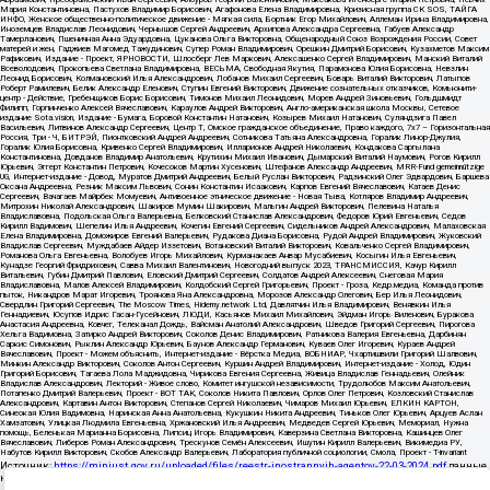
Источник:
https://minjust.gov.ru/uploaded/files/reestr-inostrannyih-agentov-22-03-2024.pdf
данные
на
22.03.2024