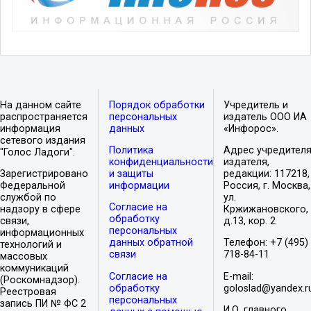
На данном сайте
Порядок обработки
Учредитель и
распространяется
персональных
издатель ООО ИА
информация
данных
«Инфорос».
сетевого издания
Политика
Адрес учредителя
"Голос Ладоги".
конфиденциальности
издателя,
Зарегистрировано
и защиты
редакции: 117218,
Федеральной
информации
Россия, г. Москва,
службой по
ул.
Согласие на
надзору в сфере
Кржижановского,
обработку
связи,
д.13, кор. 2
персональных
информационных
данных обратной
Телефон: +7 (495)
технологий и
связи
718-84-11
массовых
коммуникаций
Согласие на
E-mail:
(Роскомнадзор).
обработку
goloslad@yandex.r
Реестровая
персональных
запись ПИ № ФС 2
И.О. главного