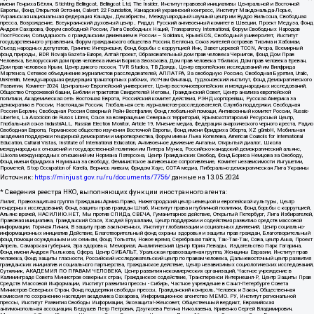
имени Генриха Бёлля, Stichting Bellingcat, Bellingcat Ltd, The Insider, Институт правовой инициативы Центральной и Восточной
Европы, Фонд Открытой Эстонии, Calvert 22 Foundation, Канадский украинский конгресс, Институт Макдональда-Лорье,
Украинская национальная федерация Канады, Декабристы, Международный научный центр им Вудро Вильсона, Свободная
пресса, Возрождение, Всеукраинский духовный центр , Риддл, Русский антивоенный комитет в Швеции, Проект Медуза, Фонд
Андрея Сахарова, Форум свободной России, Лига Свободных Наций, Transparеncy International, Форум Свободных Народов
ПостРоссии, Солидарность с гражданским движением в России – Solidarus, КрымSOS, Свободный университет, Институт
государственного управления, Форум гражданского общества Россия, Беллона, Союз жителей островов Тисима и Хабомаи,
Съезд народных депутатов, Гринпис Интернешнл, Фонд борьбы с коррупцией Инк, Завет церквей TCCN, Агора, Всемирный
фонд природы, BDR Novaja Gazeta-Europe, Алтай проект, Образовательный дом прав человека Чернигов, Фонд Дом Прав
Человека, Белорусский дом прав человека имени Бориса Звозскова, Дом прав человека Тбилиси, Дом прав человека Ереван,
Дом прав человека Крым, Центр дикого лосося, TVR Studios, ТВ Дождь, Центр европейских исследований им Вилфрида
Мартенса, Сетевое объединение журналистов расследователей, АЛЛАТРА, За свободную Россию, Свободная Бурятия, Uralic,
UnKremlin, Международная федерация транспортных рабочих, ИстЧам Финланд, Гудзоновский институт, Фонд Демократического
Развития, Комитет-2024, Центрально-Европейский университет, Центр восточноевропейских и международных исследований,
Общество Сторожевой башни, Библии и трактатов Свидетелей Иеговы, Гражданский Совет, Центр анализа европейской
политики, Академическая сеть Восточная Европа, Российский комитет действия, РЭНД корпорейшн, Русская Америка за
демократию в России, Настоящая Россия, Глобальная сеть журналистов-расследователей, Служба поддержки, Свободная
Россия Берлин, Свободная Россия Северный Рейн-Вестфалия, Фонд глобальной помощи, Антивоенный комитет России, Russie-
Libertes, La Asocicion de Rusos Libres, Союз за возвращение Северных территорий, Крымскотатарский Ресурсный Центр,
Глобальный союз IndustriALL, Russian Election Monitor, Article 19, Мнение медиа, Федерация анархического черного креста, Радио
Свободная Европа, Германское общество изучения Восточной Европы, Фонд имени Фридриха Эберта, XZ gGmbH, Мобильная
академия поддержки гендерной демократии и миротворчества, Форум имени Льва Копелева, American Councils for International
Education, Cultural Vistas, Institute of International Education, Антивоенное движение Антальи, Открытый диалог, Школа
международных отношений и государственной политики им Питера Мунка, Российско-канадский демократический альянс,
Школа международных отношений им Нормана Патерсона, Центр Гражданских Свобод, Фонд Бориса Немцова за Свободу,
Фонд имени Фридриха Науманна за свободу, Феминистское антивоенное сопротивление, Комитет независимости Ингушетии,
Прометей, Stop Occupation of Karelia, Вернись живым, Фридом Хаус, СОТА медиа, Либерально-демократическая Лига Украины
Источник:
https://minjust.gov.ru/ru/documents/7756/
данные на
13.05.2024
* Сведения реестра НКО, выполняющих функции иностранного агента:
Лилит, Правозащитная группа Гражданин.Армия.Право, Нижегородский центр немецкой и европейской культуры, Центр
гендерных исследований, Фонд защиты прав граждан Штаб, Институт права и публичной политики, Фонд борьбы с коррупцией,
Альянс врачей, НАСИЛИЮ.НЕТ, Мы против СПИДа, СВЕЧА, Гуманитарное действие, Открытый Петербург, Лига Избирателей,
Правовая инициатива, Гражданский Союз, Хасдей Ерушалаим, Центр поддержки и содействия развитию средств массовой
информации, Горячая Линия, В защиту прав заключенных, Институт глобализации и социальных движений, Центр социально-
информационных инициатив Действие, Благотворительный фонд охраны здоровья и защиты прав граждан, Благотворительный
фонд помощи осужденным и их семьям, Фонд Тольятти, Новое время, Серебряная тайга, Так-Так-Так, Сова, центр Анна, Проект
Апрель, Самарская губерния, Эра здоровья, Мемориал, Аналитический Центр Юрия Левады, Издательство Парк Гагарина,
Фонд имени Андрея Рылькова, Сфера, Центр СИБАЛЬТ, Уральская правозащитная группа, Женщины Евразии, Институт прав
человека, Фонд защиты гласности, Российский исследовательский центр по правам человека, Дальневосточный центр развития
гражданских инициатив и социального партнерства, Гражданское действие, Центр независимых социологических исследований,
Сутяжник, АКАДЕМИЯ ПО ПРАВАМ ЧЕЛОВЕКА, Центр развития некоммерческих организаций, Частное учреждение в
Калининграде Совета Министров северных стран, Гражданское содействие, Трансперенси Интернешнл-Р, Центр Защиты Прав
Средств Массовой Информации, Институт развития прессы - Сибирь, Частное учреждение в Санкт-Петербурге Совета
Министров Северных Стран, Фонд поддержки свободы прессы, Гражданский контроль, Человек и Закон, Общественная
комиссия по сохранению наследия академика Сахарова, Информационное агентство МЕМО. РУ, Институт региональной
прессы, Институт Развития Свободы Информации, Экозащита!-Женсовет, Общественный вердикт, Евразийская
антимонопольная ассоциация, Бедушев Петр Петрович, Дзугкоева Регина Николаевна, Кривенко Сергей Владимирович,