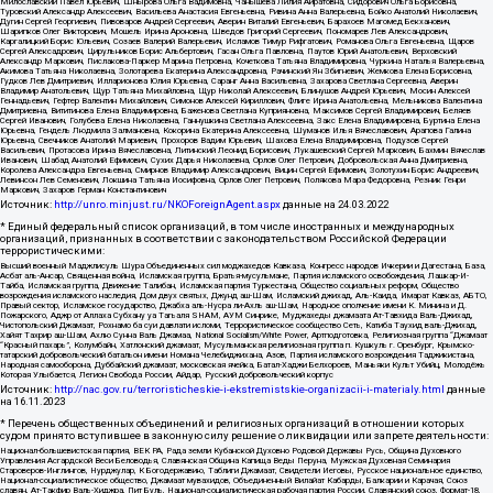
Милославский Павел Юрьевич, Шнырова Ольга Вадимовна, Чанышева Лилия Айратовна, Сидорович Ольга Борисовна,
Туровский Александр Алексеевич, Васильева Анастасия Евгеньевна, Ривина Анна Валерьевна, Бойко Анатолий Николаевич,
Дугин Сергей Георгиевич, Пивоваров Андрей Сергеевич, Аверин Виталий Евгеньевич, Барахоев Магомед Бекханович,
Шарипков Олег Викторович, Мошель Ирина Ароновна, Шведов Григорий Сергеевич, Пономарев Лев Александрович,
Каргалицкий Борис Юльевич, Созаев Валерий Валерьевич, Исламов Тимур Рифгатович, Романова Ольга Евгеньевна, Щаров
Сергей Алексадрович, Цирульников Борис Альбертович, Гасан Ольга Павловна, Паутов Юрий Анатольевич, Верховский
Александр Маркович, Пислакова-Паркер Марина Петровна, Кочеткова Татьяна Владимировна, Чуркина Наталья Валерьевна,
Акимова Татьяна Николаевна, Золотарева Екатерина Александровна, Рачинский Ян Збигневич, Жемкова Елена Борисовна,
Гудков Лев Дмитриевич, Илларионова Юлия Юрьевна, Саранг Анна Васильевна, Захарова Светлана Сергеевна, Аверин
Владимир Анатольевич, Щур Татьяна Михайловна, Щур Николай Алексеевич, Блинушов Андрей Юрьевич, Мосин Алексей
Геннадьевич, Гефтер Валентин Михайлович, Симонов Алексей Кириллович, Флиге Ирина Анатольевна, Мельникова Валентина
Дмитриевна, Вититинова Елена Владимировна, Баженова Светлана Куприяновна, Максимов Сергей Владимирович, Беляев
Сергей Иванович, Голубева Елена Николаевна, Ганнушкина Светлана Алексеевна, Закс Елена Владимировна, Буртина Елена
Юрьевна, Гендель Людмила Залмановна, Кокорина Екатерина Алексеевна, Шуманов Илья Вячеславович, Арапова Галина
Юрьевна, Свечников Анатолий Мариевич, Прохоров Вадим Юрьевич, Шахова Елена Владимировна, Подузов Сергей
Васильевич, Протасова Ирина Вячеславовна, Литинский Леонид Борисович, Лукашевский Сергей Маркович, Бахмин Вячеслав
Иванович, Шабад Анатолий Ефимович, Сухих Дарья Николаевна, Орлов Олег Петрович, Добровольская Анна Дмитриевна,
Королева Александра Евгеньевна, Смирнов Владимир Александрович, Вицин Сергей Ефимович, Золотухин Борис Андреевич,
Левинсон Лев Семенович, Локшина Татьяна Иосифовна, Орлов Олег Петрович, Полякова Мара Федоровна, Резник Генри
Маркович, Захаров Герман Константинович
Источник:
http://unro.minjust.ru/NKOForeignAgent.aspx
данные на
24.03.2022
* Единый федеральный список организаций, в том числе иностранных и международных
организаций, признанных в соответствии с законодательством Российской Федерации
террористическими:
Высший военный Маджлисуль Шура Объединенных сил моджахедов Кавказа, Конгресс народов Ичкерии и Дагестана, База,
Асбат аль-Ансар, Священная война, Исламская группа, Братья-мусульмане, Партия исламского освобождения, Лашкар-И-
Тайба, Исламская группа, Движение Талибан, Исламская партия Туркестана, Общество социальных реформ, Общество
возрождения исламского наследия, Дом двух святых, Джунд аш-Шам, Исламский джихад, Аль-Каида, Имарат Кавказ, АБТО,
Правый сектор, Исламское государство, Джабха аль-Нусра ли-Ахль аш-Шам, Народное ополчение имени К. Минина и Д.
Пожарского, Аджр от Аллаха Субхану уа Тагьаля SHAM, АУМ Синрике, Муджахеды джамаата Ат-Тавхида Валь-Джихад,
Чистопольский Джамаат, Рохнамо ба суи давлати исломи, Террористическое сообщество Сеть, Катиба Таухид валь-Джихад,
Хайят Тахрир аш-Шам, Ахлю Сунна Валь Джамаа, National Socialism/White Power, Артподготовка, Религиозная группа “Джамаат
“Красный пахарь”, Колумбайн, Хатлонский джамаат, Мусульманская религиозная группа п. Кушкуль г. Оренбург, Крымско-
татарский добровольческий батальон имени Номана Челебиджихана, Азов, Партия исламского возрождения Таджикистана,
Народная самооборона, Дуббайский джамаат, московская ячейка, Батал-Хаджи Белхороев, Маньяки Культ Убийц, Молодёжь
Которая Улыбается, Легион Свобода России, Айдар, Русский добровольческий корпус
Источник:
http://nac.gov.ru/terroristicheskie-i-ekstremistskie-organizacii-i-materialy.html
данные
на
16.11.2023
* Перечень общественных объединений и религиозных организаций в отношении которых
судом принято вступившее в законную силу решение о ликвидации или запрете деятельности:
Национал-большевистская партия, ВЕК РА, Рада земли Кубанской Духовно Родовой Державы Русь, Община Духовного
Управления Асгардской Веси Беловодья, Славянская Община Капища Веды Перуна, Мужская Духовная Семинария
Староверов-Инглингов, Нурджулар, К Богодержавию, Таблиги Джамаат, Свидетели Иеговы, Русское национальное единство,
Национал-социалистическое общество, Джамаат мувахидов, Объединенный Вилайат Кабарды, Балкарии и Карачая, Союз
славян, Ат-Такфир Валь-Хиджра, Пит Буль, Национал-социалистическая рабочая партия России, Славянский союз, Формат-18,