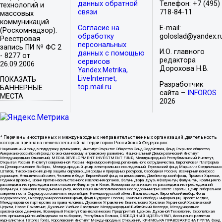
данных обратной
Телефон: +7 (495)
технологий и
связи
718-84-11
массовых
коммуникаций
Согласие на
E-mail:
(Роскомнадзор).
обработку
goloslad@yandex.r
Реестровая
персональных
запись ПИ № ФС 2
И.О. главного
данных с помощью
- 8277 от
редактора
сервисов
26.09.2006
Дорохова Н.В.
Yandex.Metrika,
LiveInternet,
ПОКАЗАТЬ
Разработчик
top.mail.ru
БАННЕРНЫЕ
сайта –
INFOROS
МЕСТА
2026
* Перечень иностранных и международных неправительственных организаций, деятельность
которых признана нежелательной на территории Российской Федерации:
Национальный фонд в поддержку демократии, Институт Открытое Общество Фонд Содействия, Фонд Открытое общество,
Американо-российский фонд по экономическому и правовому развитию, Национальный Демократический Институт
Международных Отношений, MEDIA DEVELOPMENT INVESTMENT FUND, Международный Республиканский Институт,
Открытая Россия, Институт современной России, Черноморский фонд регионального сотрудничества, Европейская Платформа
за Демократические Выборы, Международный центр электоральных исследований, Германский фонд Маршалла Соединенных
Штатов, Тихоокеанский центр защиты окружающей среды и природных ресурсов, Свободная Россия, Всемирный конгресс
украинцев, Атлантический совет, Человек в беде, Европейский фонд за демократию, Джеймстаунский фонд, Прожект Хармони,
Родники дракона, Врачи против насильственного извлечения органов, Фалунь Дафа, Друзья Фалуньгун, Фалуньгун, Коалиция по
расследованию преследования в отношении Фалуньгун в Китае, Всемирная организация по расследованию преследований
Фалуньгун, Пражский гражданский центр, Ассоциация школ политических исследований при Совете Европы, Центр либеральной
современности, Форум русскоязычных европейцев, Немецко-русский обмен, Бард колледж, Европейский выбор, Фонд
Ходорковского, Оксфордский российский фонд, Фонд Будущее России, Компания свободы информации, Проект Медиа,
Международное партнерство за права человека, Духовное Управление Евангельских Христиан Украинской Христианской
Церкви, Новое Поколение, Духовное Учебное Заведение Международный Библейский Колледж, Международное
христианское движение, Всемирный Институт Саентологических Предприятий, Церковь Духовной Технологии, Европейская
сеть организаций по наблюдению за выборами, Республика Польша, СВОБОДНЫЙ ИДЕЛЬ-УРАЛ, Ассоциация развития
журналистики, IStories fonds, Королевский Институт Международных Отношений, КРИМСЬКА ПРАВОЗАХИСНА ГРУПА, Фонд