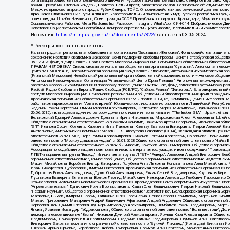
организация общественного политического движения Русское национальное единство, Северное Братство, Кл
армия, Тризуб им. Степана Бандеры, Братство, Белый Крест, Misanthropic division, Религиозное объединени
Меджлис крымскотатарского народа, Рубеж Севера, ТОЙС, О противодействии экстремистской деятельности
Крю, Союз Славянских Сил Руси, Алля-Аят, Благотворительный пансионат Ак Умут, Русская республика Русь,
прав граждан, Штабы Навального, Совет граждан СССР Прикубанского округа г. Краснодара, Мужское госу
Социалистических Районов, Meta Platforms Inc, Facebook, Instagram, WhatsApp, СИЧ-С14, Добровольческое
Советской Социалистической Республики, Конгресс ойрат-калмыцкого народа, Исполнительный комитет сове
Источник:
https://minjust.gov.ru/ru/documents/7822/
данные на
03.05.2024
* Реестр иностранных агентов:
Калининградская региональная общественная организация "Экозащита!-Женсовет", Фонд содействия защите прав и свобод граждан "Общественный вердикт", Фонд "Институт Развития Свободы Информации", Частное учреждение "Информационное агентство МЕМО. РУ", Региональная общественная организация "Общественная комиссия по сохранению наследия академика Сахарова", Фонд поддержки свободы прессы, Санкт-Петербургская общественная правозащитная организация "Гражданский контроль", Межрегиональная общественная организация "Информационно-просветительский центр "Мемориал", Региональный Фонд "Центр Защиты Прав Средств Массовой Информации", с 05.12.2023 Фонд "Центр Защиты Прав Средств массовой информации", Региональная общественная благотворительная организация помощи беженцам и мигрантам "Гражданское содействие", Негосударственное образовательное учреждение дополнительного профессионального образования (повышение квалификации) специалистов "АКАДЕМИЯ ПО ПРАВАМ ЧЕЛОВЕКА", Свердловская региональная общественная организация "Сутяжник", Автономная некоммерческая организация "Центр независимых социологических исследований", Союз общественных объединений "Российский исследовательский центр по правам человека", Региональное общественное учреждение научно-информационный центр "МЕМОРИАЛ", Некоммерческая организация "Фонд защиты гласности", Автономная некоммерческая организация "Институт прав человека", Городская общественная организация "Екатеринбургское общество "МЕМОРИАЛ", Городская общественная организация "Рязанское историко-просветительское и правозащитное общество "Мемориал" (Рязанский Мемориал), Челябинский региональный орган общественной самодеятельности – женское общественное объединение "Женщины Евразии", Челябинский региональный орган общественной самодеятельности "Уральская правозащитная группа", Фонд содействия защите здоровья и социальной справедливости имени Андрея Рылькова, Автономная Некоммерческая Организация "Аналитический Центр Юрия Левады", Автономная некоммерческая организация социальной поддержки населения "Проект Апрель", Региональная общественная организация помощи женщинам и детям, находящимся в кризисной ситуации "Информационно-методический центр "Анна", Фонд содействия развитию массовых коммуникаций и правовому просвещению "Так-так-Так", Фонд содействия устойчивому развитию "Серебряная тайга", Свердловский региональный общественный фонд социальных проектов "Новое время", "Idel.Реалии", Кавказ.Реалии, Крым.Реалии, Телеканал Настоящее Время, Татаро-башкирская служба Радио Свобода (Azatliq Radiosi), Радио Свободная Европа/Радио Свобода (PCE/PC), "Сибирь.Реалии", "Фактограф", Благотворительный фонд помощи осужденным и их семьям, Автономная некоммерческая организация "Институт глобализации и социальных движений", Фонд "В защиту прав заключенных", Частное учреждение "Центр поддержки и содействия развитию средств массовой информации", Пензенский региональный общественный благотворительный фонд "Гражданский союз", "Север.Реалии", Некоммерческая организация Фонд "Правовая инициатива", Общество с ограниченной ответственностью "Радио Свободная Европа/Радио Свобода", Чешское информационное агентство "MEDIUM-ORIENT", Красноярская региональная общественная организация "Мы против СПИДа", Камалягин Денис Николаевич, Маркелов Се