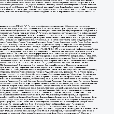
оренного Русского народа Щелковского района, Правый сектор, УНА - УНСО, Украинская повстанческая
иональное объединение Атака, Мечеть Мирмамеда, Община Коренного Русского народа г. Астрахани, ВОЛЯ,
ая правозащитная группа МПГ, Курсом Правды и Единения, Каракольская инициативная группа, Автоград
 Патриотический клуб-Новокузнецк/РПК, Сибирский державный союз, Фонд борьбы с коррупцией, Фонд защиты
ьской области, Проект Штурм, Граждане СССР, Держава Союз Советских Светлых Родов, Совет Советских
вижение, Невоград, Молодежное Демократическое Движение Весна, Верховный Совет Татарской Автономной
"Реверс", Алексеев Андрей Викторович, Бекбулатова Таисия Львовна, Беляев Иван Михайлович, Владыкина Елена Сергеевна, Гельман Марат Александрович, Никульшина Вероника Юрьевна, Толоконникова Надежда Андреевна, Шендерович Виктор Анатольевич, Общество с ограниченной ответственностью "Данное сообщение", Общество с ограниченной ответственностью Издательский дом "Новая глава", Айнбиндер Александра Александровна, Московский комьюнити-центр для ЛГБТ+инициатив, Благотворительный фонд развития филантропии, Deutsche Welle (Германия, Kurt-Schumacher-Strasse 3, 53113 Bonn), Борзунова Мария Михайловна, Воробьев Виктор Викторович, Голубева Анна Львовна, Константинова Алла Михайловна, Малкова Ирина Владимировна, Мурадов Мурад Абдулгалимович, Осетинская Елизавета Николаевна, Понасенков Евгений Николаевич, Ганапольский Матвей Юрьевич, Киселев Евгений Алексеевич, Борухович Ирина Григорьевна, Дремин Иван Тимофеевич, Дубровский Дмитрий Викторович, Красноярская региональная общественная организация поддержки и развития альтернативных образовательных технологий и межкультурных коммуникаций "ИНТЕРРА", Маяковская Екатерина Алексеевна, Фейгин Марк Захарович, Филимонов Андрей Викторович, Дзугкоева Регина Николаевна, Доброхотов Роман Александрович, Дудь Юрий Александрович, Елкин Сергей Владимирович, Кругликов Кирилл Игоревич, Сабунаева Мария Леонидовна, Семенов Алексей Владимирович, Шаинян Карен Багратович, Шульман Екатерина Михайловна, Асафьев Артур Валерьевич, Вахштайн Виктор Семенович, Венедиктов Алексей Алексеевич, Лушникова Екатерина Евгеньевна, Волков Леонид Михайлович, Невзоров Александр Глебович, Пархоменко Сергей Борисович, Сироткин Ярослав Николаевич, Кара-Мурза Владимир Владимирович, Баранова Наталья Владимировна, Гозман Леонид Яковлевич, Кагарлицкий Борис Юльевич, Климарев Михаил Валерьевич, Милов Владимир Станиславович, Автономная некоммерческая организация Краснодарский центр современного искусства "Типография", Моргенштерн Алишер Тагирович, Соболь Любовь Эдуардовна, Общество с ограниченной ответственностью "ЛИЗА НОРМ", Каспаров Гарри Кимович, Ходорковский Михаил Борисович, Общество с ограниченной ответственностью "Апрельские тезисы", Данилович Ирина Брониславовна, Кашин Олег Владимирович, Петров Николай Владимирович, Пивоваров Алексей Владимирович, Соколов Михаил Владимирович, Цветкова Юлия Владимировна, Чичваркин Евгений Александрович, Комитет против пыток/Команда против пыток, Общество с ограниченной ответственностью "Первый научный", Общество с ограниченной ответственностью "Вертолет и ко", Белоцерковская Вероника Борисовна, Кац Максим Евгеньевич, Лазарева Татьяна Юрьевна, Шаведдинов Руслан Табризович, Яшин Илья Валерьевич, Общество с ограниченной ответственностью "Иноагент ААВ", Алешковский Дмитрий Петрович, Альбац Евгения Марковна, Быков Дмитрий Львович, Галямина Юлия Евгеньевна, Лойко Сергей Леонидович, Мартынов Кирилл Константинович, Медведев Сергей Александрович, Крашенинников Федор Геннадиевич, Гордеева Катерина Вл