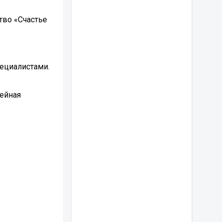
тво «Счастье
ециалистами.
мейная