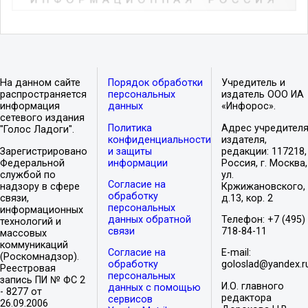
На данном сайте
Порядок обработки
Учредитель и
распространяется
персональных
издатель ООО ИА
информация
данных
«Инфорос».
сетевого издания
Политика
Адрес учредителя
"Голос Ладоги".
конфиденциальности
издателя,
Зарегистрировано
и защиты
редакции: 117218,
Федеральной
информации
Россия, г. Москва,
службой по
ул.
Согласие на
надзору в сфере
Кржижановского,
обработку
связи,
д.13, кор. 2
персональных
информационных
данных обратной
Телефон: +7 (495)
технологий и
связи
718-84-11
массовых
коммуникаций
Согласие на
E-mail:
(Роскомнадзор).
обработку
goloslad@yandex.r
Реестровая
персональных
запись ПИ № ФС 2
И.О. главного
данных с помощью
- 8277 от
редактора
сервисов
26.09.2006