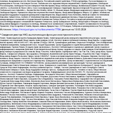
политики, Академическая сеть Восточная Европа, Российский комитет действия, РЭНД корпорейшн, Русская Америка за
демократию в России, Настоящая Россия, Глобальная сеть журналистов-расследователей, Служба поддержки, Свободная
Россия Берлин, Свободная Россия Северный Рейн-Вестфалия, Фонд глобальной помощи, Антивоенный комитет России, Russie-
Libertes, La Asocicion de Rusos Libres, Союз за возвращение Северных территорий, Крымскотатарский Ресурсный Центр,
Глобальный союз IndustriALL, Russian Election Monitor, Article 19, Мнение медиа, Федерация анархического черного креста, Радио
Свободная Европа, Германское общество изучения Восточной Европы, Фонд имени Фридриха Эберта, XZ gGmbH, Мобильная
академия поддержки гендерной демократии и миротворчества, Форум имени Льва Копелева, American Councils for International
Education, Cultural Vistas, Institute of International Education, Антивоенное движение Антальи, Открытый диалог, Школа
международных отношений и государственной политики им Питера Мунка, Российско-канадский демократический альянс,
Школа международных отношений им Нормана Патерсона, Центр Гражданских Свобод, Фонд Бориса Немцова за Свободу,
Фонд имени Фридриха Науманна за свободу, Феминистское антивоенное сопротивление, Комитет независимости Ингушетии,
Прометей, Stop Occupation of Karelia, Вернись живым, Фридом Хаус, СОТА медиа, Либерально-демократическая Лига Украины
Источник:
https://minjust.gov.ru/ru/documents/7756/
данные на
13.05.2024
* Сведения реестра НКО, выполняющих функции иностранного агента:
Лилит, Правозащитная группа Гражданин.Армия.Право, Нижегородский центр немецкой и европейской культуры, Центр
гендерных исследований, Фонд защиты прав граждан Штаб, Институт права и публичной политики, Фонд борьбы с коррупцией,
Альянс врачей, НАСИЛИЮ.НЕТ, Мы против СПИДа, СВЕЧА, Гуманитарное действие, Открытый Петербург, Лига Избирателей,
Правовая инициатива, Гражданский Союз, Хасдей Ерушалаим, Центр поддержки и содействия развитию средств массовой
информации, Горячая Линия, В защиту прав заключенных, Институт глобализации и социальных движений, Центр социально-
информационных инициатив Действие, Благотворительный фонд охраны здоровья и защиты прав граждан, Благотворительный
фонд помощи осужденным и их семьям, Фонд Тольятти, Новое время, Серебряная тайга, Так-Так-Так, Сова, центр Анна, Проект
Апрель, Самарская губерния, Эра здоровья, Мемориал, Аналитический Центр Юрия Левады, Издательство Парк Гагарина,
Фонд имени Андрея Рылькова, Сфера, Центр СИБАЛЬТ, Уральская правозащитная группа, Женщины Евразии, Институт прав
человека, Фонд защиты гласности, Российский исследовательский центр по правам человека, Дальневосточный центр развития
гражданских инициатив и социального партнерства, Гражданское действие, Центр независимых социологических исследований,
Сутяжник, АКАДЕМИЯ ПО ПРАВАМ ЧЕЛОВЕКА, Центр развития некоммерческих организаций, Частное учреждение в
Калининграде Совета Министров северных стран, Гражданское содействие, Трансперенси Интернешнл-Р, Центр Защиты Прав
Средств Массовой Информации, Институт развития прессы - Сибирь, Частное учреждение в Санкт-Петербурге Совета
Министров Северных Стран, Фонд поддержки свободы прессы, Гражданский контроль, Человек и Закон, Общественная
комиссия по сохранению наследия академика Сахарова, Информационное агентство МЕМО. РУ, Институт региональной
прессы, Институт Развития Свободы Информации, Экозащита!-Женсовет, Общественный вердикт, Евразийская
антимонопольная ассоциация, Бедушев Петр Петрович, Дзугкоева Регина Николаевна, Кривенко Сергей Владимирович,
Милославский Павел Юрьевич, Шнырова Ольга Вадимовна, Чанышева Лилия Айратовна, Сидорович Ольга Борисовна,
Туровский Александр Алексеевич, Васильева Анастасия Евгеньевна, Ривина Анна Валерьевна, Бойко Анатолий Николаевич,
Дугин Сергей Георгиевич, Пивоваров Андрей Сергеевич, Аверин Виталий Евгеньевич, Барахоев Магомед Бекханович,
Шарипков Олег Викторович, Мошель Ирина Ароновна, Шведов Григорий Сергеевич, Пономарев Лев Александрович,
Каргалицкий Борис Юльевич, Созаев Валерий Валерьевич, Исламов Тимур Рифгатович, Романова Ольга Евгеньевна, Щаров
Сергей Алексадрович, Цирульников Борис Альбертович, Гасан Ольга Павловна, Паутов Юрий Анатольевич, Верховский
Александр Маркович, Пислакова-Паркер Марина Петровна, Кочеткова Татьяна Владимировна, Чуркина Наталья Валерьевна,
Акимова Татьяна Николаевна, Золотарева Екатерина Александровна, Рачинский Ян Збигневич, Жемкова Елена Борисовна,
Гудков Лев Дмитриевич, Илларионова Юлия Юрьевна, Саранг Анна Васильевна, Захарова Светлана Сергеевна, Аверин
Владимир Анатольевич, Щур Татьяна Михайловна, Щур Николай Алексеевич, Блинушов Андрей Юрьевич, Мосин Алексей
Геннадьевич, Гефтер Валентин Михайлович, Симонов Алексей Кириллович, Флиге Ирина Анатольевна, Мельникова Валентина
Дмитриевна, Вититинова Елена Владимировна, Баженова Светлана Куприяновна, Максимов Сергей Владимирович, Беляев
Сергей Иванович, Голубева Елена Николаевна, Ганнушкина Светлана Алексеевна, Закс Елена Владимировна, Буртина Елена
Юрьевна, Гендель Людмила Залмановна, Кокорина Екатерина Алексеевна, Шуманов Илья Вячеславович, Арапова Галина
Юрьевна, Свечников Анатолий Мариевич, Прохоров Вадим Юрьевич, Шахова Елена Владимировна, Подузов Сергей
Васильевич, Протасова Ирина Вячеславовна, Литинский Леонид Борисович, Лукашевский Сергей Маркович, Бахмин Вячеслав