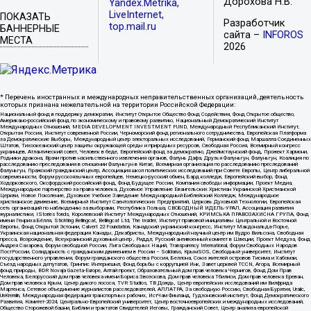
Дорохова Н.В.
Yandex.Metrika,
LiveInternet,
ПОКАЗАТЬ
Разработчик
top.mail.ru
БАННЕРНЫЕ
сайта –
INFOROS
МЕСТА
2026
* Перечень иностранных и международных неправительственных организаций, деятельность
которых признана нежелательной на территории Российской Федерации:
Национальный фонд в поддержку демократии, Институт Открытое Общество Фонд Содействия, Фонд Открытое общество,
Американо-российский фонд по экономическому и правовому развитию, Национальный Демократический Институт
Международных Отношений, MEDIA DEVELOPMENT INVESTMENT FUND, Международный Республиканский Институт,
Открытая Россия, Институт современной России, Черноморский фонд регионального сотрудничества, Европейская Платформа
за Демократические Выборы, Международный центр электоральных исследований, Германский фонд Маршалла Соединенных
Штатов, Тихоокеанский центр защиты окружающей среды и природных ресурсов, Свободная Россия, Всемирный конгресс
украинцев, Атлантический совет, Человек в беде, Европейский фонд за демократию, Джеймстаунский фонд, Прожект Хармони,
Родники дракона, Врачи против насильственного извлечения органов, Фалунь Дафа, Друзья Фалуньгун, Фалуньгун, Коалиция по
расследованию преследования в отношении Фалуньгун в Китае, Всемирная организация по расследованию преследований
Фалуньгун, Пражский гражданский центр, Ассоциация школ политических исследований при Совете Европы, Центр либеральной
современности, Форум русскоязычных европейцев, Немецко-русский обмен, Бард колледж, Европейский выбор, Фонд
Ходорковского, Оксфордский российский фонд, Фонд Будущее России, Компания свободы информации, Проект Медиа,
Международное партнерство за права человека, Духовное Управление Евангельских Христиан Украинской Христианской
Церкви, Новое Поколение, Духовное Учебное Заведение Международный Библейский Колледж, Международное
христианское движение, Всемирный Институт Саентологических Предприятий, Церковь Духовной Технологии, Европейская
сеть организаций по наблюдению за выборами, Республика Польша, СВОБОДНЫЙ ИДЕЛЬ-УРАЛ, Ассоциация развития
журналистики, IStories fonds, Королевский Институт Международных Отношений, КРИМСЬКА ПРАВОЗАХИСНА ГРУПА, Фонд
имени Генриха Бёлля, Stichting Bellingcat, Bellingcat Ltd, The Insider, Институт правовой инициативы Центральной и Восточной
Европы, Фонд Открытой Эстонии, Calvert 22 Foundation, Канадский украинский конгресс, Институт Макдональда-Лорье,
Украинская национальная федерация Канады, Декабристы, Международный научный центр им Вудро Вильсона, Свободная
пресса, Возрождение, Всеукраинский духовный центр , Риддл, Русский антивоенный комитет в Швеции, Проект Медуза, Фонд
Андрея Сахарова, Форум свободной России, Лига Свободных Наций, Transparеncy International, Форум Свободных Народов
ПостРоссии, Солидарность с гражданским движением в России – Solidarus, КрымSOS, Свободный университет, Институт
государственного управления, Форум гражданского общества Россия, Беллона, Союз жителей островов Тисима и Хабомаи,
Съезд народных депутатов, Гринпис Интернешнл, Фонд борьбы с коррупцией Инк, Завет церквей TCCN, Агора, Всемирный
фонд природы, BDR Novaja Gazeta-Europe, Алтай проект, Образовательный дом прав человека Чернигов, Фонд Дом Прав
Человека, Белорусский дом прав человека имени Бориса Звозскова, Дом прав человека Тбилиси, Дом прав человека Ереван,
Дом прав человека Крым, Центр дикого лосося, TVR Studios, ТВ Дождь, Центр европейских исследований им Вилфрида
Мартенса, Сетевое объединение журналистов расследователей, АЛЛАТРА, За свободную Россию, Свободная Бурятия, Uralic,
UnKremlin, Международная федерация транспортных рабочих, ИстЧам Финланд, Гудзоновский институт, Фонд Демократического
Развития, Комитет-2024, Центрально-Европейский университет, Центр восточноевропейских и международных исследований,
Общество Сторожевой башни, Библии и трактатов Свидетелей Иеговы, Гражданский Совет, Центр анализа европейской