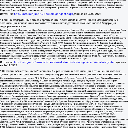
Иванович, Шабад Анатолий Ефимович, Сухих Дарья Николаевна, Орлов Олег Петрович, Добровольская Анна Дмитриевна,
Королева Александра Евгеньевна, Смирнов Владимир Александрович, Вицин Сергей Ефимович, Золотухин Борис Андреевич,
Левинсон Лев Семенович, Локшина Татьяна Иосифовна, Орлов Олег Петрович, Полякова Мара Федоровна, Резник Генри
Маркович, Захаров Герман Константинович
Источник:
http://unro.minjust.ru/NKOForeignAgent.aspx
данные на
24.03.2022
* Единый федеральный список организаций, в том числе иностранных и международных
организаций, признанных в соответствии с законодательством Российской Федерации
террористическими:
Высший военный Маджлисуль Шура Объединенных сил моджахедов Кавказа, Конгресс народов Ичкерии и Дагестана, База,
Асбат аль-Ансар, Священная война, Исламская группа, Братья-мусульмане, Партия исламского освобождения, Лашкар-И-
Тайба, Исламская группа, Движение Талибан, Исламская партия Туркестана, Общество социальных реформ, Общество
возрождения исламского наследия, Дом двух святых, Джунд аш-Шам, Исламский джихад, Аль-Каида, Имарат Кавказ, АБТО,
Правый сектор, Исламское государство, Джабха аль-Нусра ли-Ахль аш-Шам, Народное ополчение имени К. Минина и Д.
Пожарского, Аджр от Аллаха Субхану уа Тагьаля SHAM, АУМ Синрике, Муджахеды джамаата Ат-Тавхида Валь-Джихад,
Чистопольский Джамаат, Рохнамо ба суи давлати исломи, Террористическое сообщество Сеть, Катиба Таухид валь-Джихад,
Хайят Тахрир аш-Шам, Ахлю Сунна Валь Джамаа, National Socialism/White Power, Артподготовка, Религиозная группа “Джамаат
“Красный пахарь”, Колумбайн, Хатлонский джамаат, Мусульманская религиозная группа п. Кушкуль г. Оренбург, Крымско-
татарский добровольческий батальон имени Номана Челебиджихана, Азов, Партия исламского возрождения Таджикистана,
Народная самооборона, Дуббайский джамаат, московская ячейка, Батал-Хаджи Белхороев, Маньяки Культ Убийц, Молодёжь
Которая Улыбается, Легион Свобода России, Айдар, Русский добровольческий корпус
Источник:
http://nac.gov.ru/terroristicheskie-i-ekstremistskie-organizacii-i-materialy.html
данные
на
16.11.2023
* Перечень общественных объединений и религиозных организаций в отношении которых
судом принято вступившее в законную силу решение о ликвидации или запрете деятельности:
Национал-большевистская партия, ВЕК РА, Рада земли Кубанской Духовно Родовой Державы Русь, Община Духовного
Управления Асгардской Веси Беловодья, Славянская Община Капища Веды Перуна, Мужская Духовная Семинария
Староверов-Инглингов, Нурджулар, К Богодержавию, Таблиги Джамаат, Свидетели Иеговы, Русское национальное единство,
Национал-социалистическое общество, Джамаат мувахидов, Объединенный Вилайат Кабарды, Балкарии и Карачая, Союз
славян, Ат-Такфир Валь-Хиджра, Пит Буль, Национал-социалистическая рабочая партия России, Славянский союз, Формат-18,
Благородный Орден Дьявола, Армия воли народа, Национальная Социалистическая Инициатива города Череповца, Духовно-
Родовая Держава Русь, Русское национальное единство, Древнерусской Инглистической церкви Православных Староверов-
Инглингов, Русский общенациональный союз, Движение против нелегальной иммиграции, Кровь и Честь, О свободе совести и о
религиозных объединениях, Омская организация общественного политического движения Русское национальное единство,
Северное Братство, Клуб Болельщиков Футбольного Клуба Динамо, Файзрахманисты, Мусульманская религиозная организация
п. Боровский, Община Коренного Русского народа Щелковского района, Правый сектор, УНА - УНСО, Украинская
повстанческая армия, Тризуб им. Степана Бандеры, Братство, Белый Крест, Misanthropic division, Религиозное объединение
последователей инглиизма, Народная Социальная Инициатива, TulaSkins, Этнополитическое объединение Русские, Русское
национальное объединение Атака, Мечеть Мирмамеда, Община Коренного Русского народа г. Астрахани, ВОЛЯ, Меджлис
крымскотатарского народа, Рубеж Севера, ТОЙС, О противодействии экстремистской деятельности, РЕВТАТПОД,
Артподготовка, Штольц, В честь иконы Божией Матери Державная, Сектор 16, Независимость, Фирма, Молодежная
правозащитная группа МПГ, Курсом Правды и Единения, Каракольская инициативная группа, Автоград Крю, Союз Славянских
Сил Руси, Алля-Аят, Благотворительный пансионат Ак Умут, Русская республика Русь, Арестантское уголовное единство,
Башкорт, Нация и свобода, Нация и свобода, W.H.С., Фалунь Дафа, Иртыш Ultras, Русский Патриотический клуб-Новокузнецк/
РПК, Сибирский державный союз, Фонд борьбы с коррупцией, Фонд защиты прав граждан, Штабы Навального, Совет граждан