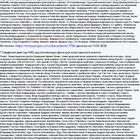
UnKremlin, Международная федерация транспортных рабочих, ИстЧам Финланд, Гудзоновский институт, Фонд Демократического
Развития, Комитет-2024, Центрально-Европейский университет, Центр восточноевропейских и международных исследований,
Общество Сторожевой башни, Библии и трактатов Свидетелей Иеговы, Гражданский Совет, Центр анализа европейской
политики, Академическая сеть Восточная Европа, Российский комитет действия, РЭНД корпорейшн, Русская Америка за
демократию в России, Настоящая Россия, Глобальная сеть журналистов-расследователей, Служба поддержки, Свободная
Россия Берлин, Свободная Россия Северный Рейн-Вестфалия, Фонд глобальной помощи, Антивоенный комитет России, Russie-
Libertes, La Asocicion de Rusos Libres, Союз за возвращение Северных территорий, Крымскотатарский Ресурсный Центр,
Глобальный союз IndustriALL, Russian Election Monitor, Article 19, Мнение медиа, Федерация анархического черного креста, Радио
Свободная Европа, Германское общество изучения Восточной Европы, Фонд имени Фридриха Эберта, XZ gGmbH, Мобильная
академия поддержки гендерной демократии и миротворчества, Форум имени Льва Копелева, American Councils for International
Education, Cultural Vistas, Institute of International Education, Антивоенное движение Антальи, Открытый диалог, Школа
международных отношений и государственной политики им Питера Мунка, Российско-канадский демократический альянс,
Школа международных отношений им Нормана Патерсона, Центр Гражданских Свобод, Фонд Бориса Немцова за Свободу,
Фонд имени Фридриха Науманна за свободу, Феминистское антивоенное сопротивление, Комитет независимости Ингушетии,
Прометей, Stop Occupation of Karelia, Вернись живым, Фридом Хаус, СОТА медиа, Либерально-демократическая Лига Украины
Источник:
https://minjust.gov.ru/ru/documents/7756/
данные на
13.05.2024
* Сведения реестра НКО, выполняющих функции иностранного агента:
Лилит, Правозащитная группа Гражданин.Армия.Право, Нижегородский центр немецкой и европейской культуры, Центр
гендерных исследований, Фонд защиты прав граждан Штаб, Институт права и публичной политики, Фонд борьбы с коррупцией,
Альянс врачей, НАСИЛИЮ.НЕТ, Мы против СПИДа, СВЕЧА, Гуманитарное действие, Открытый Петербург, Лига Избирателей,
Правовая инициатива, Гражданский Союз, Хасдей Ерушалаим, Центр поддержки и содействия развитию средств массовой
информации, Горячая Линия, В защиту прав заключенных, Институт глобализации и социальных движений, Центр социально-
информационных инициатив Действие, Благотворительный фонд охраны здоровья и защиты прав граждан, Благотворительный
фонд помощи осужденным и их семьям, Фонд Тольятти, Новое время, Серебряная тайга, Так-Так-Так, Сова, центр Анна, Проект
Апрель, Самарская губерния, Эра здоровья, Мемориал, Аналитический Центр Юрия Левады, Издательство Парк Гагарина,
Фонд имени Андрея Рылькова, Сфера, Центр СИБАЛЬТ, Уральская правозащитная группа, Женщины Евразии, Институт прав
человека, Фонд защиты гласности, Российский исследовательский центр по правам человека, Дальневосточный центр развития
гражданских инициатив и социального партнерства, Гражданское действие, Центр независимых социологических исследований,
Сутяжник, АКАДЕМИЯ ПО ПРАВАМ ЧЕЛОВЕКА, Центр развития некоммерческих организаций, Частное учреждение в
Калининграде Совета Министров северных стран, Гражданское содействие, Трансперенси Интернешнл-Р, Центр Защиты Прав
Средств Массовой Информации, Институт развития прессы - Сибирь, Частное учреждение в Санкт-Петербурге Совета
Министров Северных Стран, Фонд поддержки свободы прессы, Гражданский контроль, Человек и Закон, Общественная
комиссия по сохранению наследия академика Сахарова, Информационное агентство МЕМО. РУ, Институт региональной
прессы, Институт Развития Свободы Информации, Экозащита!-Женсовет, Общественный вердикт, Евразийская
антимонопольная ассоциация, Бедушев Петр Петрович, Дзугкоева Регина Николаевна, Кривенко Сергей Владимирович,
Милославский Павел Юрьевич, Шнырова Ольга Вадимовна, Чанышева Лилия Айратовна, Сидорович Ольга Борисовна,
Туровский Александр Алексеевич, Васильева Анастасия Евгеньевна, Ривина Анна Валерьевна, Бойко Анатолий Николаевич,
Дугин Сергей Георгиевич, Пивоваров Андрей Сергеевич, Аверин Виталий Евгеньевич, Барахоев Магомед Бекханович,
Шарипков Олег Викторович, Мошель Ирина Ароновна, Шведов Григорий Сергеевич, Пономарев Лев Александрович,
Каргалицкий Борис Юльевич, Созаев Валерий Валерьевич, Исламов Тимур Рифгатович, Романова Ольга Евгеньевна, Щаров
Сергей Алексадрович, Цирульников Борис Альбертович, Гасан Ольга Павловна, Паутов Юрий Анатольевич, Верховский
Александр Маркович, Пислакова-Паркер Марина Петровна, Кочеткова Татьяна Владимировна, Чуркина Наталья Валерьевна,
Акимова Татьяна Николаевна, Золотарева Екатерина Александровна, Рачинский Ян Збигневич, Жемкова Елена Борисовна,
Гудков Лев Дмитриевич, Илларионова Юлия Юрьевна, Саранг Анна Васильевна, Захарова Светлана Сергеевна, Аверин
Владимир Анатольевич, Щур Татьяна Михайловна, Щур Николай Алексеевич, Блинушов Андрей Юрьевич, Мосин Алексей
Геннадьевич, Гефтер Валентин Михайлович, Симонов Алексей Кириллович, Флиге Ирина Анатольевна, Мельникова Валентина
Дмитриевна, Вититинова Елена Владимировна, Баженова Светлана Куприяновна, Максимов Сергей Владимирович, Беляев