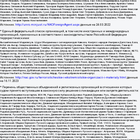
Сергей Иванович, Голубева Елена Николаевна, Ганнушкина Светлана Алексеевна, Закс Елена Владимировна, Буртина Елена
Юрьевна, Гендель Людмила Залмановна, Кокорина Екатерина Алексеевна, Шуманов Илья Вячеславович, Арапова Галина
Юрьевна, Свечников Анатолий Мариевич, Прохоров Вадим Юрьевич, Шахова Елена Владимировна, Подузов Сергей
Васильевич, Протасова Ирина Вячеславовна, Литинский Леонид Борисович, Лукашевский Сергей Маркович, Бахмин Вячеслав
Иванович, Шабад Анатолий Ефимович, Сухих Дарья Николаевна, Орлов Олег Петрович, Добровольская Анна Дмитриевна,
Королева Александра Евгеньевна, Смирнов Владимир Александрович, Вицин Сергей Ефимович, Золотухин Борис Андреевич,
Левинсон Лев Семенович, Локшина Татьяна Иосифовна, Орлов Олег Петрович, Полякова Мара Федоровна, Резник Генри
Маркович, Захаров Герман Константинович
Источник:
http://unro.minjust.ru/NKOForeignAgent.aspx
данные на
24.03.2022
* Единый федеральный список организаций, в том числе иностранных и международных
организаций, признанных в соответствии с законодательством Российской Федерации
террористическими:
Высший военный Маджлисуль Шура Объединенных сил моджахедов Кавказа, Конгресс народов Ичкерии и Дагестана, База,
Асбат аль-Ансар, Священная война, Исламская группа, Братья-мусульмане, Партия исламского освобождения, Лашкар-И-
Тайба, Исламская группа, Движение Талибан, Исламская партия Туркестана, Общество социальных реформ, Общество
возрождения исламского наследия, Дом двух святых, Джунд аш-Шам, Исламский джихад, Аль-Каида, Имарат Кавказ, АБТО,
Правый сектор, Исламское государство, Джабха аль-Нусра ли-Ахль аш-Шам, Народное ополчение имени К. Минина и Д.
Пожарского, Аджр от Аллаха Субхану уа Тагьаля SHAM, АУМ Синрике, Муджахеды джамаата Ат-Тавхида Валь-Джихад,
Чистопольский Джамаат, Рохнамо ба суи давлати исломи, Террористическое сообщество Сеть, Катиба Таухид валь-Джихад,
Хайят Тахрир аш-Шам, Ахлю Сунна Валь Джамаа, National Socialism/White Power, Артподготовка, Религиозная группа “Джамаат
“Красный пахарь”, Колумбайн, Хатлонский джамаат, Мусульманская религиозная группа п. Кушкуль г. Оренбург, Крымско-
татарский добровольческий батальон имени Номана Челебиджихана, Азов, Партия исламского возрождения Таджикистана,
Народная самооборона, Дуббайский джамаат, московская ячейка, Батал-Хаджи Белхороев, Маньяки Культ Убийц, Молодёжь
Которая Улыбается, Легион Свобода России, Айдар, Русский добровольческий корпус
Источник:
http://nac.gov.ru/terroristicheskie-i-ekstremistskie-organizacii-i-materialy.html
данные
на
16.11.2023
* Перечень общественных объединений и религиозных организаций в отношении которых
судом принято вступившее в законную силу решение о ликвидации или запрете деятельности:
Национал-большевистская партия, ВЕК РА, Рада земли Кубанской Духовно Родовой Державы Русь, Община Духовного
Управления Асгардской Веси Беловодья, Славянская Община Капища Веды Перуна, Мужская Духовная Семинария
Староверов-Инглингов, Нурджулар, К Богодержавию, Таблиги Джамаат, Свидетели Иеговы, Русское национальное единство,
Национал-социалистическое общество, Джамаат мувахидов, Объединенный Вилайат Кабарды, Балкарии и Карачая, Союз
славян, Ат-Такфир Валь-Хиджра, Пит Буль, Национал-социалистическая рабочая партия России, Славянский союз, Формат-18,
Благородный Орден Дьявола, Армия воли народа, Национальная Социалистическая Инициатива города Череповца, Духовно-
Родовая Держава Русь, Русское национальное единство, Древнерусской Инглистической церкви Православных Староверов-
Инглингов, Русский общенациональный союз, Движение против нелегальной иммиграции, Кровь и Честь, О свободе совести и о
религиозных объединениях, Омская организация общественного политического движения Русское национальное единство,
Северное Братство, Клуб Болельщиков Футбольного Клуба Динамо, Файзрахманисты, Мусульманская религиозная организация
п. Боровский, Община Коренного Русского народа Щелковского района, Правый сектор, УНА - УНСО, Украинская
повстанческая армия, Тризуб им. Степана Бандеры, Братство, Белый Крест, Misanthropic division, Религиозное объединение
последователей инглиизма, Народная Социальная Инициатива, TulaSkins, Этнополитическое объединение Русские, Русское
национальное объединение Атака, Мечеть Мирмамеда, Община Коренного Русского народа г. Астрахани, ВОЛЯ, Меджлис
крымскотатарского народа, Рубеж Севера, ТОЙС, О противодействии экстремистской деятельности, РЕВТАТПОД,
Артподготовка, Штольц, В честь иконы Божией Матери Державная, Сектор 16, Независимость, Фирма, Молодежная
правозащитная группа МПГ, Курсом Правды и Единения, Каракольская инициативная группа, Автоград Крю, Союз Славянских