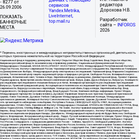
данных с помощью
- 8277 от
редактора
сервисов
26.09.2006
Дорохова Н.В.
Yandex.Metrika,
LiveInternet,
ПОКАЗАТЬ
Разработчик
top.mail.ru
БАННЕРНЫЕ
сайта –
INFOROS
МЕСТА
2026
* Перечень иностранных и международных неправительственных организаций, деятельность
которых признана нежелательной на территории Российской Федерации:
Национальный фонд в поддержку демократии, Институт Открытое Общество Фонд Содействия, Фонд Открытое общество,
Американо-российский фонд по экономическому и правовому развитию, Национальный Демократический Институт
Международных Отношений, MEDIA DEVELOPMENT INVESTMENT FUND, Международный Республиканский Институт,
Открытая Россия, Институт современной России, Черноморский фонд регионального сотрудничества, Европейская Платформа
за Демократические Выборы, Международный центр электоральных исследований, Германский фонд Маршалла Соединенных
Штатов, Тихоокеанский центр защиты окружающей среды и природных ресурсов, Свободная Россия, Всемирный конгресс
украинцев, Атлантический совет, Человек в беде, Европейский фонд за демократию, Джеймстаунский фонд, Прожект Хармони,
Родники дракона, Врачи против насильственного извлечения органов, Фалунь Дафа, Друзья Фалуньгун, Фалуньгун, Коалиция по
расследованию преследования в отношении Фалуньгун в Китае, Всемирная организация по расследованию преследований
Фалуньгун, Пражский гражданский центр, Ассоциация школ политических исследований при Совете Европы, Центр либеральной
современности, Форум русскоязычных европейцев, Немецко-русский обмен, Бард колледж, Европейский выбор, Фонд
Ходорковского, Оксфордский российский фонд, Фонд Будущее России, Компания свободы информации, Проект Медиа,
Международное партнерство за права человека, Духовное Управление Евангельских Христиан Украинской Христианской
Церкви, Новое Поколение, Духовное Учебное Заведение Международный Библейский Колледж, Международное
христианское движение, Всемирный Институт Саентологических Предприятий, Церковь Духовной Технологии, Европейская
сеть организаций по наблюдению за выборами, Республика Польша, СВОБОДНЫЙ ИДЕЛЬ-УРАЛ, Ассоциация развития
журналистики, IStories fonds, Королевский Институт Международных Отношений, КРИМСЬКА ПРАВОЗАХИСНА ГРУПА, Фонд
имени Генриха Бёлля, Stichting Bellingcat, Bellingcat Ltd, The Insider, Институт правовой инициативы Центральной и Восточной
Европы, Фонд Открытой Эстонии, Calvert 22 Foundation, Канадский украинский конгресс, Институт Макдональда-Лорье,
Украинская национальная федерация Канады, Декабристы, Международный научный центр им Вудро Вильсона, Свободная
пресса, Возрождение, Всеукраинский духовный центр , Риддл, Русский антивоенный комитет в Швеции, Проект Медуза, Фонд
Андрея Сахарова, Форум свободной России, Лига Свободных Наций, Transparеncy International, Форум Свободных Народов
ПостРоссии, Солидарность с гражданским движением в России – Solidarus, КрымSOS, Свободный университет, Институт
государственного управления, Форум гражданского общества Россия, Беллона, Союз жителей островов Тисима и Хабомаи,
Съезд народных депутатов, Гринпис Интернешнл, Фонд борьбы с коррупцией Инк, Завет церквей TCCN, Агора, Всемирный
фонд природы, BDR Novaja Gazeta-Europe, Алтай проект, Образовательный дом прав человека Чернигов, Фонд Дом Прав
Человека, Белорусский дом прав человека имени Бориса Звозскова, Дом прав человека Тбилиси, Дом прав человека Ереван,
Дом прав человека Крым, Центр дикого лосося, TVR Studios, ТВ Дождь, Центр европейских исследований им Вилфрида
Мартенса, Сетевое объединение журналистов расследователей, АЛЛАТРА, За свободную Россию, Свободная Бурятия, Uralic,