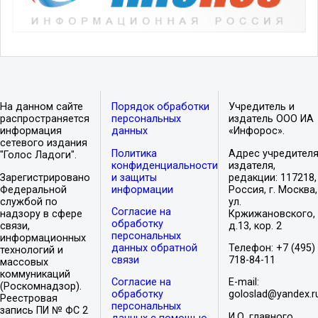
На данном сайте
Порядок обработки
Учредитель и
распространяется
персональных
издатель ООО ИА
информация
данных
«Инфорос».
сетевого издания
Политика
Адрес учредителя
"Голос Ладоги".
конфиденциальности
издателя,
Зарегистрировано
и защиты
редакции: 117218,
Федеральной
информации
Россия, г. Москва,
службой по
ул.
Согласие на
надзору в сфере
Кржижановского,
обработку
связи,
д.13, кор. 2
персональных
информационных
данных обратной
Телефон: +7 (495)
технологий и
связи
718-84-11
массовых
коммуникаций
Согласие на
E-mail:
(Роскомнадзор).
обработку
goloslad@yandex.r
Реестровая
персональных
запись ПИ № ФС 2
И.О. главного