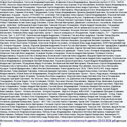
Источник:
https://minjust.gov.ru/uploaded/files/reestr-inostrannyih-agentov-22-03-2024.pdf
данные
на
22.03.2024