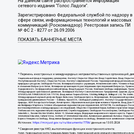
На данном сайте распространяется информация
сетевого издания "Голос Ладоги".
Зарегистрировано Федеральной службой по надзору в
сфере связи, информационных технологий и массовых
коммуникаций (Роскомнадзор). Реестровая запись ПИ
№ ФС 2 - 8277 от 26.09.2006
ПОКАЗАТЬ БАННЕРНЫЕ МЕСТА
* Перечень иностранных и международных неправительственных организаций, дея
Национальный фонд в поддержку демократии, Институт Открытое Общество Фонд Содействия, Фонд Откр
Республиканский Институт, Открытая Россия, Институт современной России, Черноморский фонд региональ
природных ресурсов, Свободная Россия, Всемирный конгресс украинцев, Атлантический совет, Человек в бед
в отношении Фалуньгун в Китае, Всемирная организация по расследованию преследований Фалуньгун, Пражск
Ходорковского, Оксфордский российский фонд, Фонд Будущее России, Компания свободы информации, Прое
Международное христианское движение, Всемирный Институт Саентологических Предприятий, Церковь Духо
КРИМСЬКА ПРАВОЗАХИСНА ГРУПА, Фонд имени Генриха Бёлля, Stichting Bellingcat, Bellingcat Ltd, The Inside
Международный научный центр им Вудро Вильсона, Свободная пресса, Возрождение, Всеукраинский духовный 
гражданским движением в России – Solidarus, КрымSOS, Свободный университет, Институт государственного
природы, BDR Novaja Gazeta-Europe, Алтай проект, Образовательный дом прав человека Чернигов, Фонд Дом 
им Вилфрида Мартенса, Сетевое объединение журналистов расследователей, АЛЛАТРА, За свободную Россию, С
восточноевропейских и международных исследований, Общество Сторожевой башни, Библии и трактатов Свиде
Глобальная сеть журналистов-расследователей, Служба поддержки, Свободная Россия Берлин, Свободная Росс
IndustriALL, Russian Election Monitor, Article 19, Мнение медиа, Федерация анархического черного креста, 
International Education, Cultural Vistas, Institute of International Education, Антивоенное движение Анта
Бориса Немцова за Свободу, Фонд имени Фридриха Науманна за свободу, Феминистское антивоенное сопротивл
Источник:
https://minjust.gov.ru/ru/documents/7756/
данные на
13.05.2024
* Сведения реестра НКО, выполняющих функции иностранного агента:
Лилит, Правозащитная группа Гражданин.Армия.Право, Нижегородский центр немецкой и европейской культ