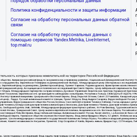
Порядок обработки персональных данных
Политика конфиденциальности и защиты информации
Согласие на обработку персональных данных обратной
связи
Согласие на обработку персональных данных с
помощью сервисов Yandex.Metrika, LiveInternet,
top.mail.ru
тельность которых признана нежелательной на территории Российской Федерации:
ытое общество, Американо-российский фонд по экономическому и правовому развитию, Национальный Демократический И
ного сотрудничества, Европейская Платформа за Демократические Выборы, Международный центр электоральных исследован
е, Европейский фонд за демократию, Джеймстаунский фонд, Прожект Хармони, Родники дракона, Врачи против насильственног
ий гражданский центр, Ассоциация школ политических исследований при Совете Европы, Центр либеральной современности, Ф
кт Медиа, Международное партнерство за права человека, Духовное Управление Евангельских Христиан Украинской Христиа
вной Технологии, Европейская сеть организаций по наблюдению за выборами, Республика Польша, СВОБОДНЫЙ ИДЕЛЬ-УРАЛ, 
r, Институт правовой инициативы Центральной и Восточной Европы, Фонд Открытой Эстонии, Calvert 22 Foundation, Канадский 
центр , Риддл, Русский антивоенный комитет в Швеции, Проект Медуза, Фонд Андрея Сахарова, Форум свободной России, Лиг
 управления, Форум гражданского общества Россия, Беллона, Союз жителей островов Тисима и Хабомаи, Съезд народных депу
Прав Человека, Белорусский дом прав человека имени Бориса Звозскова, Дом прав человека Тбилиси, Дом прав человека Ерева
вободная Бурятия, Uralic, UnKremlin, Международная федерация транспортных рабочих, ИстЧам Финланд, Гудзоновский инстит
телей Иеговы, Гражданский Совет, Центр анализа европейской политики, Академическая сеть Восточная Европа, Российский 
ия Северный Рейн-Вестфалия, Фонд глобальной помощи, Антивоенный комитет России, Russie-Libertes, La Asocicion de Rusos 
Радио Свободная Европа, Германское общество изучения Восточной Европы, Фонд имени Фридриха Эберта, XZ gGmbH, Мобильная ака
льи, Открытый диалог, Школа международных отношений и государственной политики им Питера Мунка, Российско-канадский демокр
ение, Комитет независимости Ингушетии, Прометей, Stop Occupation of Karelia, Вернись живым, Фридом Хаус, СОТА медиа, Л
уры, Центр гендерных исследований, Фонд защиты прав граждан Штаб, Институт права и публичной политики, Фонд борьбы с