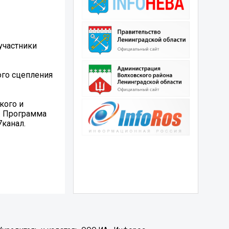
участники
ого сцепления
кого и
. Программа
7канал.