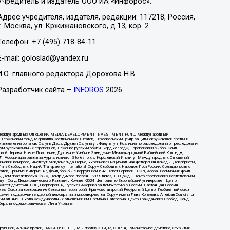
Учредитель и издатель ООО ИА «Инфорос».
Адрес учредителя, издателя, редакции: 117218, Россия,
г. Москва, ул. Кржижановского, д.13, кор. 2
Телефон: +7 (495) 718-84-11
E-mail: goloslad@yandex.ru
И.О. главного редактора Дорохова Н.В.
Разработчик сайта –
INFOROS
2026
нститут Международных Отношений, MEDIA DEVELOPMENT INVESTMENT FUND, Международный
ий, Германский фонд Маршалла Соединенных Штатов, Тихоокеанский центр защиты окружающей среды и
о извлечения органов, Фалунь Дафа, Друзья Фалуньгун, Фалуньгун, Коалиция по расследованию преследования
орум русскоязычных европейцев, Немецко-русский обмен, Бард колледж, Европейский выбор, Фонд
нской Церкви, Новое Поколение, Духовное Учебное Заведение Международный Библейский Колледж,
Ассоциация развития журналистики, IStories fonds, Королевский Институт Международных Отношений,
украинский конгресс, Институт Макдональда-Лорье, Украинская национальная федерация Канады, Декабристы,
а Свободных Наций, Transparеncy International, Форум Свободных Народов ПостРоссии, Солидарность с
татов, Гринпис Интернешнл, Фонд борьбы с коррупцией Инк, Завет церквей TCCN, Агора, Всемирный фонд
н, Дом прав человека Крым, Центр дикого лосося, TVR Studios, ТВ Дождь, Центр европейских исследований
ут, Фонд Демократического Развития, Комитет-2024, Центрально-Европейский университет, Центр
комитет действия, РЭНД корпорейшн, Русская Америка за демократию в России, Настоящая Россия,
Libres, Союз за возвращение Северных территорий, Крымскотатарский Ресурсный Центр, Глобальный союз
демия поддержки гендерной демократии и миротворчества, Форум имени Льва Копелева, American Councils for
атический альянс, Школа международных отношений им Нормана Патерсона, Центр Гражданских Свобод, Фонд
иберально-демократическая Лига Украины
 коррупцией, Альянс врачей, НАСИЛИЮ.НЕТ, Мы против СПИДа, СВЕЧА, Гуманитарное действие, Открытый