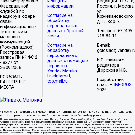
Зарегистрировано
и защиты
редакции: 117218,
Федеральной
информации
Россия, г. Москва,
службой по
ул.
Согласие на
надзору в сфере
Кржижановского,
обработку
связи,
д.13, кор. 2
персональных
информационных
данных обратной
Телефон: +7 (495)
технологий и
связи
718-84-11
массовых
коммуникаций
Согласие на
E-mail:
(Роскомнадзор).
обработку
goloslad@yandex.r
Реестровая
персональных
запись ПИ № ФС 2
И.О. главного
данных с помощью
- 8277 от
редактора
сервисов
26.09.2006
Дорохова Н.В.
Yandex.Metrika,
LiveInternet,
ПОКАЗАТЬ
Разработчик
top.mail.ru
БАННЕРНЫЕ
сайта –
INFOROS
МЕСТА
2026
* Перечень иностранных и международных неправительственных организаций, деятельность
которых признана нежелательной на территории Российской Федерации:
Национальный фонд в поддержку демократии, Институт Открытое Общество Фонд Содействия, Фонд Открытое общество,
Американо-российский фонд по экономическому и правовому развитию, Национальный Демократический Институт
Международных Отношений, MEDIA DEVELOPMENT INVESTMENT FUND, Международный Республиканский Институт,
Открытая Россия, Институт современной России, Черноморский фонд регионального сотрудничества, Европейская Платформа
за Демократические Выборы, Международный центр электоральных исследований, Германский фонд Маршалла Соединенных
Штатов, Тихоокеанский центр защиты окружающей среды и природных ресурсов, Свободная Россия, Всемирный конгресс