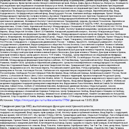
украинцев, Атлантический совет, Человек в беде, Европейский фонд за демократию, Джеймстаунский фонд, Прожект Хармони,
Родники дракона, Врачи против насильственного извлечения органов, Фалунь Дафа, Друзья Фалуньгун, Фалуньгун, Коалиция по
расследованию преследования в отношении Фалуньгун в Китае, Всемирная организация по расследованию преследований
Фалуньгун, Пражский гражданский центр, Ассоциация школ политических исследований при Совете Европы, Центр либеральной
современности, Форум русскоязычных европейцев, Немецко-русский обмен, Бард колледж, Европейский выбор, Фонд
Ходорковского, Оксфордский российский фонд, Фонд Будущее России, Компания свободы информации, Проект Медиа,
Международное партнерство за права человека, Духовное Управление Евангельских Христиан Украинской Христианской
Церкви, Новое Поколение, Духовное Учебное Заведение Международный Библейский Колледж, Международное
христианское движение, Всемирный Институт Саентологических Предприятий, Церковь Духовной Технологии, Европейская
сеть организаций по наблюдению за выборами, Республика Польша, СВОБОДНЫЙ ИДЕЛЬ-УРАЛ, Ассоциация развития
журналистики, IStories fonds, Королевский Институт Международных Отношений, КРИМСЬКА ПРАВОЗАХИСНА ГРУПА, Фонд
имени Генриха Бёлля, Stichting Bellingcat, Bellingcat Ltd, The Insider, Институт правовой инициативы Центральной и Восточной
Европы, Фонд Открытой Эстонии, Calvert 22 Foundation, Канадский украинский конгресс, Институт Макдональда-Лорье,
Украинская национальная федерация Канады, Декабристы, Международный научный центр им Вудро Вильсона, Свободная
пресса, Возрождение, Всеукраинский духовный центр , Риддл, Русский антивоенный комитет в Швеции, Проект Медуза, Фонд
Андрея Сахарова, Форум свободной России, Лига Свободных Наций, Transparеncy International, Форум Свободных Народов
ПостРоссии, Солидарность с гражданским движением в России – Solidarus, КрымSOS, Свободный университет, Институт
государственного управления, Форум гражданского общества Россия, Беллона, Союз жителей островов Тисима и Хабомаи,
Съезд народных депутатов, Гринпис Интернешнл, Фонд борьбы с коррупцией Инк, Завет церквей TCCN, Агора, Всемирный
фонд природы, BDR Novaja Gazeta-Europe, Алтай проект, Образовательный дом прав человека Чернигов, Фонд Дом Прав
Человека, Белорусский дом прав человека имени Бориса Звозскова, Дом прав человека Тбилиси, Дом прав человека Ереван,
Дом прав человека Крым, Центр дикого лосося, TVR Studios, ТВ Дождь, Центр европейских исследований им Вилфрида
Мартенса, Сетевое объединение журналистов расследователей, АЛЛАТРА, За свободную Россию, Свободная Бурятия, Uralic,
UnKremlin, Международная федерация транспортных рабочих, ИстЧам Финланд, Гудзоновский институт, Фонд Демократического
Развития, Комитет-2024, Центрально-Европейский университет, Центр восточноевропейских и международных исследований,
Общество Сторожевой башни, Библии и трактатов Свидетелей Иеговы, Гражданский Совет, Центр анализа европейской
политики, Академическая сеть Восточная Европа, Российский комитет действия, РЭНД корпорейшн, Русская Америка за
демократию в России, Настоящая Россия, Глобальная сеть журналистов-расследователей, Служба поддержки, Свободная
Россия Берлин, Свободная Россия Северный Рейн-Вестфалия, Фонд глобальной помощи, Антивоенный комитет России, Russie-
Libertes, La Asocicion de Rusos Libres, Союз за возвращение Северных территорий, Крымскотатарский Ресурсный Центр,
Глобальный союз IndustriALL, Russian Election Monitor, Article 19, Мнение медиа, Федерация анархического черного креста, Радио
Свободная Европа, Германское общество изучения Восточной Европы, Фонд имени Фридриха Эберта, XZ gGmbH, Мобильная
академия поддержки гендерной демократии и миротворчества, Форум имени Льва Копелева, American Councils for International
Education, Cultural Vistas, Institute of International Education, Антивоенное движение Антальи, Открытый диалог, Школа
международных отношений и государственной политики им Питера Мунка, Российско-канадский демократический альянс,
Школа международных отношений им Нормана Патерсона, Центр Гражданских Свобод, Фонд Бориса Немцова за Свободу,
Фонд имени Фридриха Науманна за свободу, Феминистское антивоенное сопротивление, Комитет независимости Ингушетии,
Прометей, Stop Occupation of Karelia, Вернись живым, Фридом Хаус, СОТА медиа, Либерально-демократическая Лига Украины
Источник:
https://minjust.gov.ru/ru/documents/7756/
данные на
13.05.2024
* Сведения реестра НКО, выполняющих функции иностранного агента:
Лилит, Правозащитная группа Гражданин.Армия.Право, Нижегородский центр немецкой и европейской культуры, Центр
гендерных исследований, Фонд защиты прав граждан Штаб, Институт права и публичной политики, Фонд борьбы с коррупцией,
Альянс врачей, НАСИЛИЮ.НЕТ, Мы против СПИДа, СВЕЧА, Гуманитарное действие, Открытый Петербург, Лига Избирателей,
Правовая инициатива, Гражданский Союз, Хасдей Ерушалаим, Центр поддержки и содействия развитию средств массовой
информации, Горячая Линия, В защиту прав заключенных, Институт глобализации и социальных движений, Центр социально-
информационных инициатив Действие, Благотворительный фонд охраны здоровья и защиты прав граждан, Благотворительный
фонд помощи осужденным и их семьям, Фонд Тольятти, Новое время, Серебряная тайга, Так-Так-Так, Сова, центр Анна, Проект
Апрель, Самарская губерния, Эра здоровья, Мемориал, Аналитический Центр Юрия Левады, Издательство Парк Гагарина,