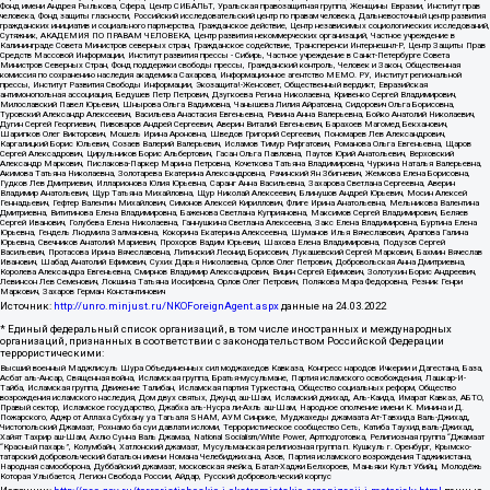
Фонд имени Андрея Рылькова, Сфера, Центр СИБАЛЬТ, Уральская правозащитная группа, Женщины Евразии, Институт прав
человека, Фонд защиты гласности, Российский исследовательский центр по правам человека, Дальневосточный центр развития
гражданских инициатив и социального партнерства, Гражданское действие, Центр независимых социологических исследований,
Сутяжник, АКАДЕМИЯ ПО ПРАВАМ ЧЕЛОВЕКА, Центр развития некоммерческих организаций, Частное учреждение в
Калининграде Совета Министров северных стран, Гражданское содействие, Трансперенси Интернешнл-Р, Центр Защиты Прав
Средств Массовой Информации, Институт развития прессы - Сибирь, Частное учреждение в Санкт-Петербурге Совета
Министров Северных Стран, Фонд поддержки свободы прессы, Гражданский контроль, Человек и Закон, Общественная
комиссия по сохранению наследия академика Сахарова, Информационное агентство МЕМО. РУ, Институт региональной
прессы, Институт Развития Свободы Информации, Экозащита!-Женсовет, Общественный вердикт, Евразийская
антимонопольная ассоциация, Бедушев Петр Петрович, Дзугкоева Регина Николаевна, Кривенко Сергей Владимирович,
Милославский Павел Юрьевич, Шнырова Ольга Вадимовна, Чанышева Лилия Айратовна, Сидорович Ольга Борисовна,
Туровский Александр Алексеевич, Васильева Анастасия Евгеньевна, Ривина Анна Валерьевна, Бойко Анатолий Николаевич,
Дугин Сергей Георгиевич, Пивоваров Андрей Сергеевич, Аверин Виталий Евгеньевич, Барахоев Магомед Бекханович,
Шарипков Олег Викторович, Мошель Ирина Ароновна, Шведов Григорий Сергеевич, Пономарев Лев Александрович,
Каргалицкий Борис Юльевич, Созаев Валерий Валерьевич, Исламов Тимур Рифгатович, Романова Ольга Евгеньевна, Щаров
Сергей Алексадрович, Цирульников Борис Альбертович, Гасан Ольга Павловна, Паутов Юрий Анатольевич, Верховский
Александр Маркович, Пислакова-Паркер Марина Петровна, Кочеткова Татьяна Владимировна, Чуркина Наталья Валерьевна,
Акимова Татьяна Николаевна, Золотарева Екатерина Александровна, Рачинский Ян Збигневич, Жемкова Елена Борисовна,
Гудков Лев Дмитриевич, Илларионова Юлия Юрьевна, Саранг Анна Васильевна, Захарова Светлана Сергеевна, Аверин
Владимир Анатольевич, Щур Татьяна Михайловна, Щур Николай Алексеевич, Блинушов Андрей Юрьевич, Мосин Алексей
Геннадьевич, Гефтер Валентин Михайлович, Симонов Алексей Кириллович, Флиге Ирина Анатольевна, Мельникова Валентина
Дмитриевна, Вититинова Елена Владимировна, Баженова Светлана Куприяновна, Максимов Сергей Владимирович, Беляев
Сергей Иванович, Голубева Елена Николаевна, Ганнушкина Светлана Алексеевна, Закс Елена Владимировна, Буртина Елена
Юрьевна, Гендель Людмила Залмановна, Кокорина Екатерина Алексеевна, Шуманов Илья Вячеславович, Арапова Галина
Юрьевна, Свечников Анатолий Мариевич, Прохоров Вадим Юрьевич, Шахова Елена Владимировна, Подузов Сергей
Васильевич, Протасова Ирина Вячеславовна, Литинский Леонид Борисович, Лукашевский Сергей Маркович, Бахмин Вячеслав
Иванович, Шабад Анатолий Ефимович, Сухих Дарья Николаевна, Орлов Олег Петрович, Добровольская Анна Дмитриевна,
Королева Александра Евгеньевна, Смирнов Владимир Александрович, Вицин Сергей Ефимович, Золотухин Борис Андреевич,
Левинсон Лев Семенович, Локшина Татьяна Иосифовна, Орлов Олег Петрович, Полякова Мара Федоровна, Резник Генри
Маркович, Захаров Герман Константинович
Источник:
http://unro.minjust.ru/NKOForeignAgent.aspx
данные на
24.03.2022
* Единый федеральный список организаций, в том числе иностранных и международных
организаций, признанных в соответствии с законодательством Российской Федерации
террористическими:
Высший военный Маджлисуль Шура Объединенных сил моджахедов Кавказа, Конгресс народов Ичкерии и Дагестана, База,
Асбат аль-Ансар, Священная война, Исламская группа, Братья-мусульмане, Партия исламского освобождения, Лашкар-И-
Тайба, Исламская группа, Движение Талибан, Исламская партия Туркестана, Общество социальных реформ, Общество
возрождения исламского наследия, Дом двух святых, Джунд аш-Шам, Исламский джихад, Аль-Каида, Имарат Кавказ, АБТО,
Правый сектор, Исламское государство, Джабха аль-Нусра ли-Ахль аш-Шам, Народное ополчение имени К. Минина и Д.
Пожарского, Аджр от Аллаха Субхану уа Тагьаля SHAM, АУМ Синрике, Муджахеды джамаата Ат-Тавхида Валь-Джихад,
Чистопольский Джамаат, Рохнамо ба суи давлати исломи, Террористическое сообщество Сеть, Катиба Таухид валь-Джихад,
Хайят Тахрир аш-Шам, Ахлю Сунна Валь Джамаа, National Socialism/White Power, Артподготовка, Религиозная группа “Джамаат
“Красный пахарь”, Колумбайн, Хатлонский джамаат, Мусульманская религиозная группа п. Кушкуль г. Оренбург, Крымско-
татарский добровольческий батальон имени Номана Челебиджихана, Азов, Партия исламского возрождения Таджикистана,
Народная самооборона, Дуббайский джамаат, московская ячейка, Батал-Хаджи Белхороев, Маньяки Культ Убийц, Молодёжь
Которая Улыбается, Легион Свобода России, Айдар, Русский добровольческий корпус