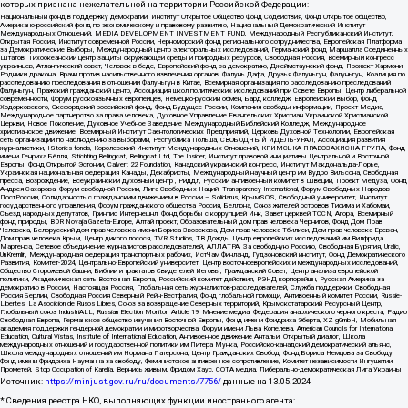
которых признана нежелательной на территории Российской Федерации:
Национальный фонд в поддержку демократии, Институт Открытое Общество Фонд Содействия, Фонд Открытое общество,
Американо-российский фонд по экономическому и правовому развитию, Национальный Демократический Институт
Международных Отношений, MEDIA DEVELOPMENT INVESTMENT FUND, Международный Республиканский Институт,
Открытая Россия, Институт современной России, Черноморский фонд регионального сотрудничества, Европейская Платформа
за Демократические Выборы, Международный центр электоральных исследований, Германский фонд Маршалла Соединенных
Штатов, Тихоокеанский центр защиты окружающей среды и природных ресурсов, Свободная Россия, Всемирный конгресс
украинцев, Атлантический совет, Человек в беде, Европейский фонд за демократию, Джеймстаунский фонд, Прожект Хармони,
Родники дракона, Врачи против насильственного извлечения органов, Фалунь Дафа, Друзья Фалуньгун, Фалуньгун, Коалиция по
расследованию преследования в отношении Фалуньгун в Китае, Всемирная организация по расследованию преследований
Фалуньгун, Пражский гражданский центр, Ассоциация школ политических исследований при Совете Европы, Центр либеральной
современности, Форум русскоязычных европейцев, Немецко-русский обмен, Бард колледж, Европейский выбор, Фонд
Ходорковского, Оксфордский российский фонд, Фонд Будущее России, Компания свободы информации, Проект Медиа,
Международное партнерство за права человека, Духовное Управление Евангельских Христиан Украинской Христианской
Церкви, Новое Поколение, Духовное Учебное Заведение Международный Библейский Колледж, Международное
христианское движение, Всемирный Институт Саентологических Предприятий, Церковь Духовной Технологии, Европейская
сеть организаций по наблюдению за выборами, Республика Польша, СВОБОДНЫЙ ИДЕЛЬ-УРАЛ, Ассоциация развития
журналистики, IStories fonds, Королевский Институт Международных Отношений, КРИМСЬКА ПРАВОЗАХИСНА ГРУПА, Фонд
имени Генриха Бёлля, Stichting Bellingcat, Bellingcat Ltd, The Insider, Институт правовой инициативы Центральной и Восточной
Европы, Фонд Открытой Эстонии, Calvert 22 Foundation, Канадский украинский конгресс, Институт Макдональда-Лорье,
Украинская национальная федерация Канады, Декабристы, Международный научный центр им Вудро Вильсона, Свободная
пресса, Возрождение, Всеукраинский духовный центр , Риддл, Русский антивоенный комитет в Швеции, Проект Медуза, Фонд
Андрея Сахарова, Форум свободной России, Лига Свободных Наций, Transparеncy International, Форум Свободных Народов
ПостРоссии, Солидарность с гражданским движением в России – Solidarus, КрымSOS, Свободный университет, Институт
государственного управления, Форум гражданского общества Россия, Беллона, Союз жителей островов Тисима и Хабомаи,
Съезд народных депутатов, Гринпис Интернешнл, Фонд борьбы с коррупцией Инк, Завет церквей TCCN, Агора, Всемирный
фонд природы, BDR Novaja Gazeta-Europe, Алтай проект, Образовательный дом прав человека Чернигов, Фонд Дом Прав
Человека, Белорусский дом прав человека имени Бориса Звозскова, Дом прав человека Тбилиси, Дом прав человека Ереван,
Дом прав человека Крым, Центр дикого лосося, TVR Studios, ТВ Дождь, Центр европейских исследований им Вилфрида
Мартенса, Сетевое объединение журналистов расследователей, АЛЛАТРА, За свободную Россию, Свободная Бурятия, Uralic,
UnKremlin, Международная федерация транспортных рабочих, ИстЧам Финланд, Гудзоновский институт, Фонд Демократического
Развития, Комитет-2024, Центрально-Европейский университет, Центр восточноевропейских и международных исследований,
Общество Сторожевой башни, Библии и трактатов Свидетелей Иеговы, Гражданский Совет, Центр анализа европейской
политики, Академическая сеть Восточная Европа, Российский комитет действия, РЭНД корпорейшн, Русская Америка за
демократию в России, Настоящая Россия, Глобальная сеть журналистов-расследователей, Служба поддержки, Свободная
Россия Берлин, Свободная Россия Северный Рейн-Вестфалия, Фонд глобальной помощи, Антивоенный комитет России, Russie-
Libertes, La Asocicion de Rusos Libres, Союз за возвращение Северных территорий, Крымскотатарский Ресурсный Центр,
Глобальный союз IndustriALL, Russian Election Monitor, Article 19, Мнение медиа, Федерация анархического черного креста, Радио
Свободная Европа, Германское общество изучения Восточной Европы, Фонд имени Фридриха Эберта, XZ gGmbH, Мобильная
академия поддержки гендерной демократии и миротворчества, Форум имени Льва Копелева, American Councils for International
Education, Cultural Vistas, Institute of International Education, Антивоенное движение Антальи, Открытый диалог, Школа
международных отношений и государственной политики им Питера Мунка, Российско-канадский демократический альянс,
Школа международных отношений им Нормана Патерсона, Центр Гражданских Свобод, Фонд Бориса Немцова за Свободу,
Фонд имени Фридриха Науманна за свободу, Феминистское антивоенное сопротивление, Комитет независимости Ингушетии,
Прометей, Stop Occupation of Karelia, Вернись живым, Фридом Хаус, СОТА медиа, Либерально-демократическая Лига Украины
Источник:
https://minjust.gov.ru/ru/documents/7756/
данные на
13.05.2024
* Сведения реестра НКО, выполняющих функции иностранного агента: