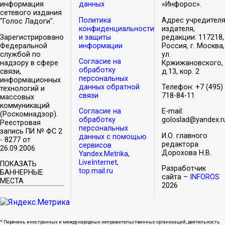
информация
данных
«Инфорос».
сетевого издания
Политика
Адрес учредителя
"Голос Ладоги".
конфиденциальности
издателя,
Зарегистрировано
и защиты
редакции: 117218,
Федеральной
информации
Россия, г. Москва,
службой по
ул.
Согласие на
надзору в сфере
Кржижановского,
обработку
связи,
д.13, кор. 2
персональных
информационных
данных обратной
Телефон: +7 (495)
технологий и
связи
718-84-11
массовых
коммуникаций
Согласие на
E-mail:
(Роскомнадзор).
обработку
goloslad@yandex.r
Реестровая
персональных
запись ПИ № ФС 2
И.О. главного
данных с помощью
- 8277 от
редактора
сервисов
26.09.2006
Дорохова Н.В.
Yandex.Metrika,
LiveInternet,
ПОКАЗАТЬ
Разработчик
top.mail.ru
БАННЕРНЫЕ
сайта –
INFOROS
МЕСТА
2026
* Перечень иностранных и международных неправительственных организаций, деятельность