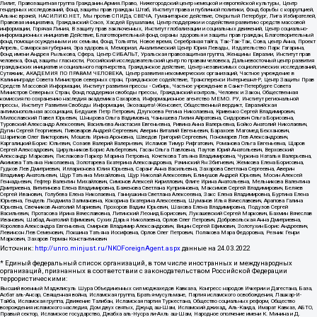
Лилит, Правозащитная группа Гражданин.Армия.Право, Нижегородский центр немецкой и европейской культуры, Центр
гендерных исследований, Фонд защиты прав граждан Штаб, Институт права и публичной политики, Фонд борьбы с коррупцией,
Альянс врачей, НАСИЛИЮ.НЕТ, Мы против СПИДа, СВЕЧА, Гуманитарное действие, Открытый Петербург, Лига Избирателей,
Правовая инициатива, Гражданский Союз, Хасдей Ерушалаим, Центр поддержки и содействия развитию средств массовой
информации, Горячая Линия, В защиту прав заключенных, Институт глобализации и социальных движений, Центр социально-
информационных инициатив Действие, Благотворительный фонд охраны здоровья и защиты прав граждан, Благотворительный
фонд помощи осужденным и их семьям, Фонд Тольятти, Новое время, Серебряная тайга, Так-Так-Так, Сова, центр Анна, Проект
Апрель, Самарская губерния, Эра здоровья, Мемориал, Аналитический Центр Юрия Левады, Издательство Парк Гагарина,
Фонд имени Андрея Рылькова, Сфера, Центр СИБАЛЬТ, Уральская правозащитная группа, Женщины Евразии, Институт прав
человека, Фонд защиты гласности, Российский исследовательский центр по правам человека, Дальневосточный центр развития
гражданских инициатив и социального партнерства, Гражданское действие, Центр независимых социологических исследований,
Сутяжник, АКАДЕМИЯ ПО ПРАВАМ ЧЕЛОВЕКА, Центр развития некоммерческих организаций, Частное учреждение в
Калининграде Совета Министров северных стран, Гражданское содействие, Трансперенси Интернешнл-Р, Центр Защиты Прав
Средств Массовой Информации, Институт развития прессы - Сибирь, Частное учреждение в Санкт-Петербурге Совета
Министров Северных Стран, Фонд поддержки свободы прессы, Гражданский контроль, Человек и Закон, Общественная
комиссия по сохранению наследия академика Сахарова, Информационное агентство МЕМО. РУ, Институт региональной
прессы, Институт Развития Свободы Информации, Экозащита!-Женсовет, Общественный вердикт, Евразийская
антимонопольная ассоциация, Бедушев Петр Петрович, Дзугкоева Регина Николаевна, Кривенко Сергей Владимирович,
Милославский Павел Юрьевич, Шнырова Ольга Вадимовна, Чанышева Лилия Айратовна, Сидорович Ольга Борисовна,
Туровский Александр Алексеевич, Васильева Анастасия Евгеньевна, Ривина Анна Валерьевна, Бойко Анатолий Николаевич,
Дугин Сергей Георгиевич, Пивоваров Андрей Сергеевич, Аверин Виталий Евгеньевич, Барахоев Магомед Бекханович,
Шарипков Олег Викторович, Мошель Ирина Ароновна, Шведов Григорий Сергеевич, Пономарев Лев Александрович,
Каргалицкий Борис Юльевич, Созаев Валерий Валерьевич, Исламов Тимур Рифгатович, Романова Ольга Евгеньевна, Щаров
Сергей Алексадрович, Цирульников Борис Альбертович, Гасан Ольга Павловна, Паутов Юрий Анатольевич, Верховский
Александр Маркович, Пислакова-Паркер Марина Петровна, Кочеткова Татьяна Владимировна, Чуркина Наталья Валерьевна,
Акимова Татьяна Николаевна, Золотарева Екатерина Александровна, Рачинский Ян Збигневич, Жемкова Елена Борисовна,
Гудков Лев Дмитриевич, Илларионова Юлия Юрьевна, Саранг Анна Васильевна, Захарова Светлана Сергеевна, Аверин
Владимир Анатольевич, Щур Татьяна Михайловна, Щур Николай Алексеевич, Блинушов Андрей Юрьевич, Мосин Алексей
Геннадьевич, Гефтер Валентин Михайлович, Симонов Алексей Кириллович, Флиге Ирина Анатольевна, Мельникова Валентина
Дмитриевна, Вититинова Елена Владимировна, Баженова Светлана Куприяновна, Максимов Сергей Владимирович, Беляев
Сергей Иванович, Голубева Елена Николаевна, Ганнушкина Светлана Алексеевна, Закс Елена Владимировна, Буртина Елена
Юрьевна, Гендель Людмила Залмановна, Кокорина Екатерина Алексеевна, Шуманов Илья Вячеславович, Арапова Галина
Юрьевна, Свечников Анатолий Мариевич, Прохоров Вадим Юрьевич, Шахова Елена Владимировна, Подузов Сергей
Васильевич, Протасова Ирина Вячеславовна, Литинский Леонид Борисович, Лукашевский Сергей Маркович, Бахмин Вячеслав
Иванович, Шабад Анатолий Ефимович, Сухих Дарья Николаевна, Орлов Олег Петрович, Добровольская Анна Дмитриевна,
Королева Александра Евгеньевна, Смирнов Владимир Александрович, Вицин Сергей Ефимович, Золотухин Борис Андреевич,
Левинсон Лев Семенович, Локшина Татьяна Иосифовна, Орлов Олег Петрович, Полякова Мара Федоровна, Резник Генри
Маркович, Захаров Герман Константинович
Источник:
http://unro.minjust.ru/NKOForeignAgent.aspx
данные на
24.03.2022
* Единый федеральный список организаций, в том числе иностранных и международных
организаций, признанных в соответствии с законодательством Российской Федерации
террористическими:
Высший военный Маджлисуль Шура Объединенных сил моджахедов Кавказа, Конгресс народов Ичкерии и Дагестана, База,
Асбат аль-Ансар, Священная война, Исламская группа, Братья-мусульмане, Партия исламского освобождения, Лашкар-И-
Тайба, Исламская группа, Движение Талибан, Исламская партия Туркестана, Общество социальных реформ, Общество
возрождения исламского наследия, Дом двух святых, Джунд аш-Шам, Исламский джихад, Аль-Каида, Имарат Кавказ, АБТО,
Правый сектор, Исламское государство, Джабха аль-Нусра ли-Ахль аш-Шам, Народное ополчение имени К. Минина и Д.