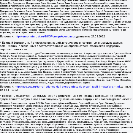
Акимова Татьяна Николаевна, Золотарева Екатерина Александровна, Рачинский Ян Збигневич, Жемкова Елена Борисовна,
Гудков Лев Дмитриевич, Илларионова Юлия Юрьевна, Саранг Анна Васильевна, Захарова Светлана Сергеевна, Аверин
Владимир Анатольевич, Щур Татьяна Михайловна, Щур Николай Алексеевич, Блинушов Андрей Юрьевич, Мосин Алексей
Геннадьевич, Гефтер Валентин Михайлович, Симонов Алексей Кириллович, Флиге Ирина Анатольевна, Мельникова Валентина
Дмитриевна, Вититинова Елена Владимировна, Баженова Светлана Куприяновна, Максимов Сергей Владимирович, Беляев
Сергей Иванович, Голубева Елена Николаевна, Ганнушкина Светлана Алексеевна, Закс Елена Владимировна, Буртина Елена
Юрьевна, Гендель Людмила Залмановна, Кокорина Екатерина Алексеевна, Шуманов Илья Вячеславович, Арапова Галина
Юрьевна, Свечников Анатолий Мариевич, Прохоров Вадим Юрьевич, Шахова Елена Владимировна, Подузов Сергей
Васильевич, Протасова Ирина Вячеславовна, Литинский Леонид Борисович, Лукашевский Сергей Маркович, Бахмин Вячеслав
Иванович, Шабад Анатолий Ефимович, Сухих Дарья Николаевна, Орлов Олег Петрович, Добровольская Анна Дмитриевна,
Королева Александра Евгеньевна, Смирнов Владимир Александрович, Вицин Сергей Ефимович, Золотухин Борис Андреевич,
Левинсон Лев Семенович, Локшина Татьяна Иосифовна, Орлов Олег Петрович, Полякова Мара Федоровна, Резник Генри
Маркович, Захаров Герман Константинович
Источник:
http://unro.minjust.ru/NKOForeignAgent.aspx
данные на
24.03.2022
* Единый федеральный список организаций, в том числе иностранных и международных
организаций, признанных в соответствии с законодательством Российской Федерации
террористическими:
Высший военный Маджлисуль Шура Объединенных сил моджахедов Кавказа, Конгресс народов Ичкерии и Дагестана, База,
Асбат аль-Ансар, Священная война, Исламская группа, Братья-мусульмане, Партия исламского освобождения, Лашкар-И-
Тайба, Исламская группа, Движение Талибан, Исламская партия Туркестана, Общество социальных реформ, Общество
возрождения исламского наследия, Дом двух святых, Джунд аш-Шам, Исламский джихад, Аль-Каида, Имарат Кавказ, АБТО,
Правый сектор, Исламское государство, Джабха аль-Нусра ли-Ахль аш-Шам, Народное ополчение имени К. Минина и Д.
Пожарского, Аджр от Аллаха Субхану уа Тагьаля SHAM, АУМ Синрике, Муджахеды джамаата Ат-Тавхида Валь-Джихад,
Чистопольский Джамаат, Рохнамо ба суи давлати исломи, Террористическое сообщество Сеть, Катиба Таухид валь-Джихад,
Хайят Тахрир аш-Шам, Ахлю Сунна Валь Джамаа, National Socialism/White Power, Артподготовка, Религиозная группа “Джамаат
“Красный пахарь”, Колумбайн, Хатлонский джамаат, Мусульманская религиозная группа п. Кушкуль г. Оренбург, Крымско-
татарский добровольческий батальон имени Номана Челебиджихана, Азов, Партия исламского возрождения Таджикистана,
Народная самооборона, Дуббайский джамаат, московская ячейка, Батал-Хаджи Белхороев, Маньяки Культ Убийц, Молодёжь
Которая Улыбается, Легион Свобода России, Айдар, Русский добровольческий корпус
Источник:
http://nac.gov.ru/terroristicheskie-i-ekstremistskie-organizacii-i-materialy.html
данные
на
16.11.2023
* Перечень общественных объединений и религиозных организаций в отношении которых
судом принято вступившее в законную силу решение о ликвидации или запрете деятельности:
Национал-большевистская партия, ВЕК РА, Рада земли Кубанской Духовно Родовой Державы Русь, Община Духовного
Управления Асгардской Веси Беловодья, Славянская Община Капища Веды Перуна, Мужская Духовная Семинария
Староверов-Инглингов, Нурджулар, К Богодержавию, Таблиги Джамаат, Свидетели Иеговы, Русское национальное единство,
Национал-социалистическое общество, Джамаат мувахидов, Объединенный Вилайат Кабарды, Балкарии и Карачая, Союз
славян, Ат-Такфир Валь-Хиджра, Пит Буль, Национал-социалистическая рабочая партия России, Славянский союз, Формат-18,
Благородный Орден Дьявола, Армия воли народа, Национальная Социалистическая Инициатива города Череповца, Духовно-
Родовая Держава Русь, Русское национальное единство, Древнерусской Инглистической церкви Православных Староверов-
Инглингов, Русский общенациональный союз, Движение против нелегальной иммиграции, Кровь и Честь, О свободе совести и о
религиозных объединениях, Омская организация общественного политического движения Русское национальное единство,
Северное Братство, Клуб Болельщиков Футбольного Клуба Динамо, Файзрахманисты, Мусульманская религиозная организация
п. Боровский, Община Коренного Русского народа Щелковского района, Правый сектор, УНА - УНСО, Украинская
повстанческая армия, Тризуб им. Степана Бандеры, Братство, Белый Крест, Misanthropic division, Религиозное объединение