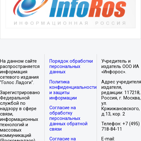
На данном сайте
Порядок обработки
Учредитель и
распространяется
персональных
издатель ООО ИА
информация
данных
«Инфорос».
сетевого издания
Политика
Адрес учредителя
"Голос Ладоги".
конфиденциальности
издателя,
Зарегистрировано
и защиты
редакции: 117218,
Федеральной
информации
Россия, г. Москва,
службой по
ул.
Согласие на
надзору в сфере
Кржижановского,
обработку
связи,
д.13, кор. 2
персональных
информационных
данных обратной
Телефон: +7 (495)
технологий и
связи
718-84-11
массовых
коммуникаций
Согласие на
E-mail:
(Роскомнадзор).