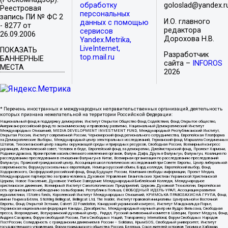
обработку
goloslad@yandex.r
Реестровая
персональных
запись ПИ № ФС 2
И.О. главного
данных с помощью
- 8277 от
редактора
сервисов
26.09.2006
Дорохова Н.В.
Yandex.Metrika,
LiveInternet,
ПОКАЗАТЬ
Разработчик
top.mail.ru
БАННЕРНЫЕ
сайта –
INFOROS
МЕСТА
2026
* Перечень иностранных и международных неправительственных организаций, деятельность
которых признана нежелательной на территории Российской Федерации:
Национальный фонд в поддержку демократии, Институт Открытое Общество Фонд Содействия, Фонд Открытое общество,
Американо-российский фонд по экономическому и правовому развитию, Национальный Демократический Институт
Международных Отношений, MEDIA DEVELOPMENT INVESTMENT FUND, Международный Республиканский Институт,
Открытая Россия, Институт современной России, Черноморский фонд регионального сотрудничества, Европейская Платформа
за Демократические Выборы, Международный центр электоральных исследований, Германский фонд Маршалла Соединенных
Штатов, Тихоокеанский центр защиты окружающей среды и природных ресурсов, Свободная Россия, Всемирный конгресс
украинцев, Атлантический совет, Человек в беде, Европейский фонд за демократию, Джеймстаунский фонд, Прожект Хармони,
Родники дракона, Врачи против насильственного извлечения органов, Фалунь Дафа, Друзья Фалуньгун, Фалуньгун, Коалиция по
расследованию преследования в отношении Фалуньгун в Китае, Всемирная организация по расследованию преследований
Фалуньгун, Пражский гражданский центр, Ассоциация школ политических исследований при Совете Европы, Центр либеральной
современности, Форум русскоязычных европейцев, Немецко-русский обмен, Бард колледж, Европейский выбор, Фонд
Ходорковского, Оксфордский российский фонд, Фонд Будущее России, Компания свободы информации, Проект Медиа,
Международное партнерство за права человека, Духовное Управление Евангельских Христиан Украинской Христианской
Церкви, Новое Поколение, Духовное Учебное Заведение Международный Библейский Колледж, Международное
христианское движение, Всемирный Институт Саентологических Предприятий, Церковь Духовной Технологии, Европейская
сеть организаций по наблюдению за выборами, Республика Польша, СВОБОДНЫЙ ИДЕЛЬ-УРАЛ, Ассоциация развития
журналистики, IStories fonds, Королевский Институт Международных Отношений, КРИМСЬКА ПРАВОЗАХИСНА ГРУПА, Фонд
имени Генриха Бёлля, Stichting Bellingcat, Bellingcat Ltd, The Insider, Институт правовой инициативы Центральной и Восточной
Европы, Фонд Открытой Эстонии, Calvert 22 Foundation, Канадский украинский конгресс, Институт Макдональда-Лорье,
Украинская национальная федерация Канады, Декабристы, Международный научный центр им Вудро Вильсона, Свободная
пресса, Возрождение, Всеукраинский духовный центр , Риддл, Русский антивоенный комитет в Швеции, Проект Медуза, Фонд
Андрея Сахарова, Форум свободной России, Лига Свободных Наций, Transparеncy International, Форум Свободных Народов
ПостРоссии, Солидарность с гражданским движением в России – Solidarus, КрымSOS, Свободный университет, Институт
государственного управления, Форум гражданского общества Россия, Беллона, Союз жителей островов Тисима и Хабомаи,