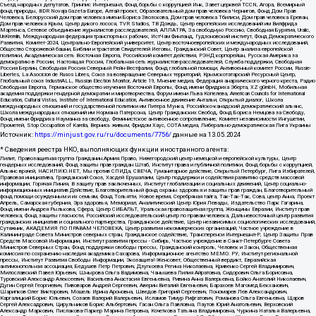
Съезд народных депутатов, Гринпис Интернешнл, Фонд борьбы с коррупцией Инк, Завет церквей TCCN, Агора, Всемирный
фонд природы, BDR Novaja Gazeta-Europe, Алтай проект, Образовательный дом прав человека Чернигов, Фонд Дом Прав
Человека, Белорусский дом прав человека имени Бориса Звозскова, Дом прав человека Тбилиси, Дом прав человека Ереван,
Дом прав человека Крым, Центр дикого лосося, TVR Studios, ТВ Дождь, Центр европейских исследований им Вилфрида
Мартенса, Сетевое объединение журналистов расследователей, АЛЛАТРА, За свободную Россию, Свободная Бурятия, Uralic,
UnKremlin, Международная федерация транспортных рабочих, ИстЧам Финланд, Гудзоновский институт, Фонд Демократического
Развития, Комитет-2024, Центрально-Европейский университет, Центр восточноевропейских и международных исследований,
Общество Сторожевой башни, Библии и трактатов Свидетелей Иеговы, Гражданский Совет, Центр анализа европейской
политики, Академическая сеть Восточная Европа, Российский комитет действия, РЭНД корпорейшн, Русская Америка за
демократию в России, Настоящая Россия, Глобальная сеть журналистов-расследователей, Служба поддержки, Свободная
Россия Берлин, Свободная Россия Северный Рейн-Вестфалия, Фонд глобальной помощи, Антивоенный комитет России, Russie-
Libertes, La Asocicion de Rusos Libres, Союз за возвращение Северных территорий, Крымскотатарский Ресурсный Центр,
Глобальный союз IndustriALL, Russian Election Monitor, Article 19, Мнение медиа, Федерация анархического черного креста, Радио
Свободная Европа, Германское общество изучения Восточной Европы, Фонд имени Фридриха Эберта, XZ gGmbH, Мобильная
академия поддержки гендерной демократии и миротворчества, Форум имени Льва Копелева, American Councils for International
Education, Cultural Vistas, Institute of International Education, Антивоенное движение Антальи, Открытый диалог, Школа
международных отношений и государственной политики им Питера Мунка, Российско-канадский демократический альянс,
Школа международных отношений им Нормана Патерсона, Центр Гражданских Свобод, Фонд Бориса Немцова за Свободу,
Фонд имени Фридриха Науманна за свободу, Феминистское антивоенное сопротивление, Комитет независимости Ингушетии,
Прометей, Stop Occupation of Karelia, Вернись живым, Фридом Хаус, СОТА медиа, Либерально-демократическая Лига Украины
Источник:
https://minjust.gov.ru/ru/documents/7756/
данные на
13.05.2024
* Сведения реестра НКО, выполняющих функции иностранного агента:
Лилит, Правозащитная группа Гражданин.Армия.Право, Нижегородский центр немецкой и европейской культуры, Центр
гендерных исследований, Фонд защиты прав граждан Штаб, Институт права и публичной политики, Фонд борьбы с коррупцией,
Альянс врачей, НАСИЛИЮ.НЕТ, Мы против СПИДа, СВЕЧА, Гуманитарное действие, Открытый Петербург, Лига Избирателей,
Правовая инициатива, Гражданский Союз, Хасдей Ерушалаим, Центр поддержки и содействия развитию средств массовой
информации, Горячая Линия, В защиту прав заключенных, Институт глобализации и социальных движений, Центр социально-
информационных инициатив Действие, Благотворительный фонд охраны здоровья и защиты прав граждан, Благотворительный
фонд помощи осужденным и их семьям, Фонд Тольятти, Новое время, Серебряная тайга, Так-Так-Так, Сова, центр Анна, Проект
Апрель, Самарская губерния, Эра здоровья, Мемориал, Аналитический Центр Юрия Левады, Издательство Парк Гагарина,
Фонд имени Андрея Рылькова, Сфера, Центр СИБАЛЬТ, Уральская правозащитная группа, Женщины Евразии, Институт прав
человека, Фонд защиты гласности, Российский исследовательский центр по правам человека, Дальневосточный центр развития
гражданских инициатив и социального партнерства, Гражданское действие, Центр независимых социологических исследований,
Сутяжник, АКАДЕМИЯ ПО ПРАВАМ ЧЕЛОВЕКА, Центр развития некоммерческих организаций, Частное учреждение в
Калининграде Совета Министров северных стран, Гражданское содействие, Трансперенси Интернешнл-Р, Центр Защиты Прав
Средств Массовой Информации, Институт развития прессы - Сибирь, Частное учреждение в Санкт-Петербурге Совета
Министров Северных Стран, Фонд поддержки свободы прессы, Гражданский контроль, Человек и Закон, Общественная
комиссия по сохранению наследия академика Сахарова, Информационное агентство МЕМО. РУ, Институт региональной
прессы, Институт Развития Свободы Информации, Экозащита!-Женсовет, Общественный вердикт, Евразийская
антимонопольная ассоциация, Бедушев Петр Петрович, Дзугкоева Регина Николаевна, Кривенко Сергей Владимирович,
Милославский Павел Юрьевич, Шнырова Ольга Вадимовна, Чанышева Лилия Айратовна, Сидорович Ольга Борисовна,
Туровский Александр Алексеевич, Васильева Анастасия Евгеньевна, Ривина Анна Валерьевна, Бойко Анатолий Николаевич,
Дугин Сергей Георгиевич, Пивоваров Андрей Сергеевич, Аверин Виталий Евгеньевич, Барахоев Магомед Бекханович,
Шарипков Олег Викторович, Мошель Ирина Ароновна, Шведов Григорий Сергеевич, Пономарев Лев Александрович,
Каргалицкий Борис Юльевич, Созаев Валерий Валерьевич, Исламов Тимур Рифгатович, Романова Ольга Евгеньевна, Щаров
Сергей Алексадрович, Цирульников Борис Альбертович, Гасан Ольга Павловна, Паутов Юрий Анатольевич, Верховский
Александр Маркович, Пислакова-Паркер Марина Петровна, Кочеткова Татьяна Владимировна, Чуркина Наталья Валерьевна,